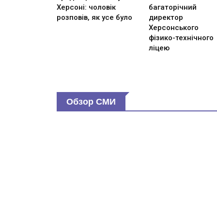
Херсоні: чоловік
багаторічний
розповів, як усе було
директор
Херсонського
фізико-технічного
ліцею
Обзор СМИ