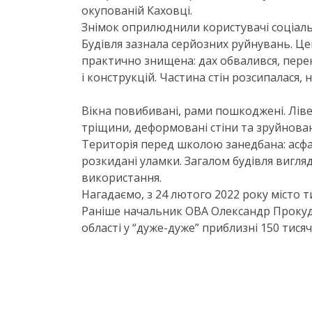
окупованій Каховці.
Знімок оприлюднили користувачі соціал
Будівля зазнала серйозних руйнувань. Ц
практично знищена: дах обвалився, пере
і конструкцій. Частина стін розсипалася,
Вікна повибивані, рами пошкоджені. Ліве
тріщини, деформовані стіни та зруйновані
Територія перед школою занедбана: асфа
розкидані уламки. Загалом будівля вигл
використання.
Нагадаємо, з 24 лютого 2022 року місто
Раніше начальник ОВА Олександр Прокуді
області у “дуже-дуже” приблизні 150 тися