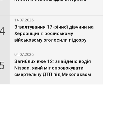
14.07.2026
4
Згвалтування 17-річної дівчини на
Херсонщині: російському
військовому оголосили підозру
04.07.2026
5
Загиблих вже 12: знайдено водія
Nissan, який міг спровокувати
смертельну ДТП під Миколаєвом