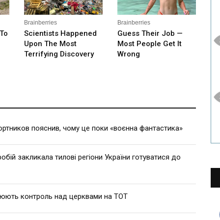
ртников пояснив, чому це поки «воєнна фантастика»
робій закликала тилові регіони України готуватися до
люють контроль над церквами на ТОТ