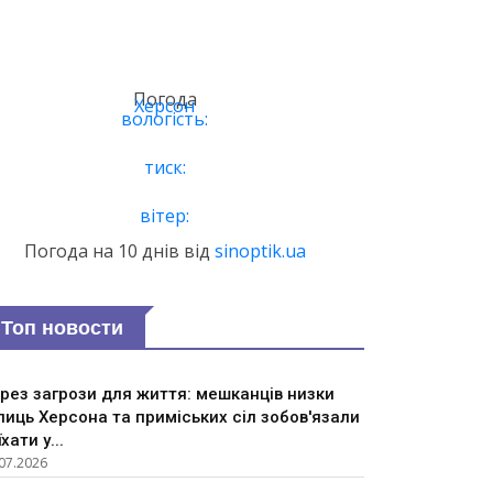
Погода
Херсон
вологість:
тиск:
вітер:
Погода на 10 днів від
sinoptik.ua
Топ новости
рез загрози для життя: мешканців низки
лиць Херсона та приміських сіл зобов'язали
їхати у...
07.2026