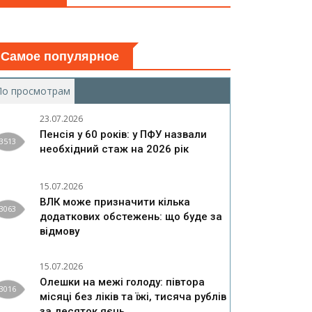
Самое популярное
По просмотрам
(активная вкладка)
23.07.2026
Пенсія у 60 років: у ПФУ назвали
3513
необхідний стаж на 2026 рік
15.07.2026
ВЛК може призначити кілька
3063
додаткових обстежень: що буде за
відмову
15.07.2026
Олешки на межі голоду: півтора
3016
місяці без ліків та їжі, тисяча рублів
за десяток яєць