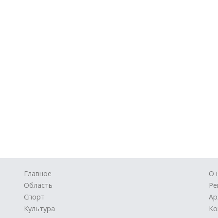
Главное
О 
Область
Ре
Спорт
Ар
Культура
Ко