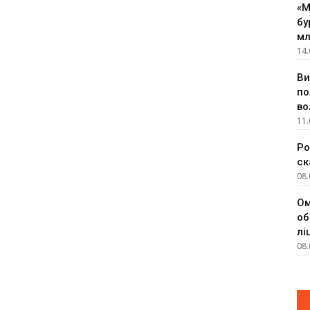
«М
бу
мл
14.
Ви
по
во
11.
Ро
ск
08.
Ом
об
лі
08.