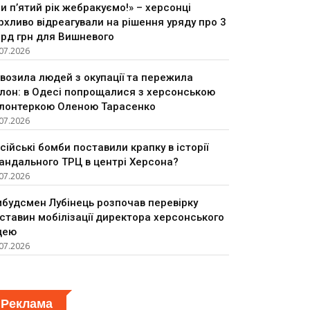
и п’ятий рік жебракуємо!» – херсонці
рхливо відреагували на рішення уряду про 3
рд грн для Вишневого
07.2026
возила людей з окупації та пережила
лон: в Одесі попрощалися з херсонською
лонтеркою Оленою Тарасенко
07.2026
сійські бомби поставили крапку в історії
андального ТРЦ в центрі Херсона?
07.2026
будсмен Лубінець розпочав перевірку
ставин мобілізації директора херсонського
цею
07.2026
Реклама