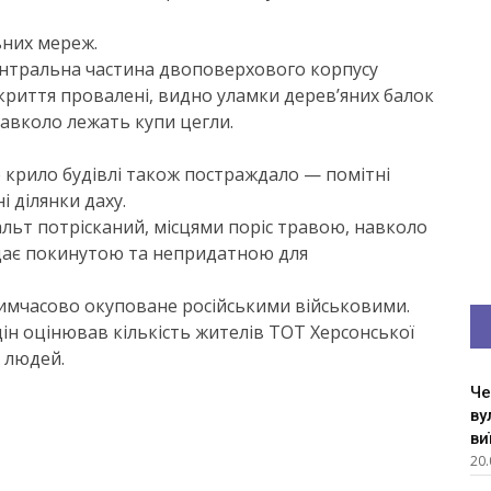
ьних мереж.
ентральна частина двоповерхового корпусу
криття провалені, видно уламки дерев’яних балок
 навколо лежать купи цегли.
 крило будівлі також постраждало — помітні
 ділянки даху.
льт потрісканий, місцями поріс травою, навколо
ядає покинутою та непридатною для
 тимчасово окуповане російськими військовими.
н оцінював кількість жителів ТОТ Херсонської
ч людей.
Че
ву
ви
20.