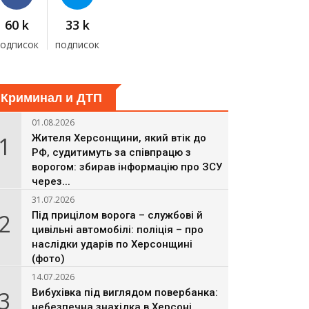
60 k
33 k
подписок
подписок
Криминал и ДТП
01.08.2026
1
Жителя Херсонщини, який втік до
РФ, судитимуть за співпрацю з
ворогом: збирав інформацію про ЗСУ
через...
31.07.2026
2
Під прицілом ворога – службові й
цивільні автомобілі: поліція – про
наслідки ударів по Херсонщині
(фото)
14.07.2026
3
Вибухівка під виглядом повербанка:
небезпечна знахідка в Херсоні