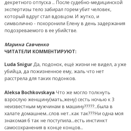
декретного отпуска ... После судебно-медицинской
экспертизы тело забирал горем убит человек,
который вдруг стал вдовцом. И жутко, и
символично - похоронили Елену в день задержания
подозреваемого в ее убийстве.
.
.
Марина Савченко
ЧИТАТЕЛИ КОММЕНТИРУЮТ:
Luda Snigur
Да, подонок, ещё жизни не видел, а уже
убийца, да пожизненное ему, жаль что нет
расстрела для таких подонков.
.
Aleksa Bochkovskaya
Что же могло толкнуть
взрослую женщину(мать,жену) сесть ночью к 3
неизвестным мужчинам в машину?????...была в
халате домашнем...слов нет...как так???Ни одна моя
знакомая б так не поступила....есть инстинкт
самосохранения в конце концов...