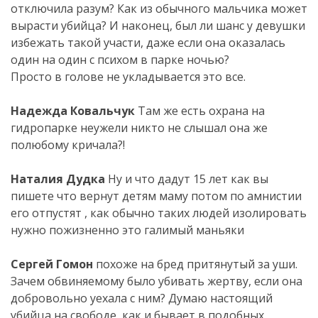
отключила разум? Как из обычного мальчика может
вырасти убийца? И наконец, был ли шанс у девушки
избежать такой участи, даже если она оказалась
один на один с психом в парке ночью?
Просто в голове не укладывается это все.
Надежда Ковальчук
Там же есть охрана на
гидропарке неужели никто не слышал она же
полюбому кричала?!
Наталия Дудка
Ну и что дадут 15 лет как вы
пишете что вернут детям маму потом по амнистии
его отпустят , как обычно таких людей изолировать
нужно пожизненно это галимый маньяки
.
Сергей Гомон
похоже на бред притянутый за уши.
Зачем обвиняемому было убивать жертву, если она
добровольно уехала с ним? Думаю настоящий
убийца на свободе, как и бывает в подобных