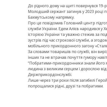
До рідного дому на щиті повернувся 19-р
Молодший сержант загинув у 2023 році п
Бахмутському напрямку.
Про це повідомив Головний центр підго
служби України. Едем Алієв народився у Х
історією України та уважно стежив за по
зустрів під час строкової служби, а згодо
мобільного прикордонного загону «Стал
За словами товаришів по службі, він вир
інших та не втрачав почуття гумору наві
“Побратими-прикордонники знали його я
людина з великим серцем і дорослою відп
Держприкордонслужбі.
Лише через три роки після загибелі Геро
попрощалися рідні, друзі та побратими.