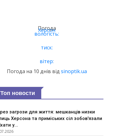
Погода
Херсон
вологість:
тиск:
вітер:
Погода на 10 днів від
sinoptik.ua
Топ новости
рез загрози для життя: мешканців низки
лиць Херсона та приміських сіл зобов'язали
їхати у...
07.2026