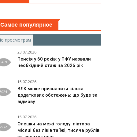
Самое популярное
По просмотрам
(активная вкладка)
23.07.2026
Пенсія у 60 років: у ПФУ назвали
3469
необхідний стаж на 2026 рік
15.07.2026
ВЛК може призначити кілька
3024
додаткових обстежень: що буде за
відмову
15.07.2026
Олешки на межі голоду: півтора
2972
місяці без ліків та їжі, тисяча рублів
за десяток яєць