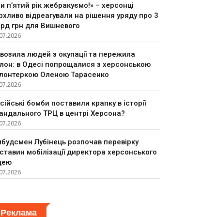
и п’ятий рік жебракуємо!» – херсонці
рхливо відреагували на рішення уряду про 3
рд грн для Вишневого
07.2026
возила людей з окупації та пережила
лон: в Одесі попрощалися з херсонською
лонтеркою Оленою Тарасенко
07.2026
сійські бомби поставили крапку в історії
андального ТРЦ в центрі Херсона?
07.2026
будсмен Лубінець розпочав перевірку
ставин мобілізації директора херсонського
цею
07.2026
Реклама