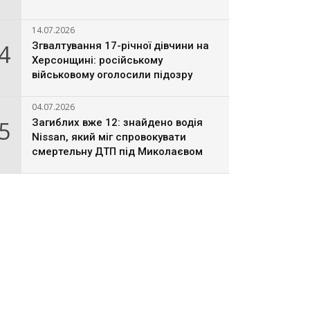
14.07.2026
4
Згвалтування 17-річної дівчини на
Херсонщині: російському
військовому оголосили підозру
04.07.2026
5
Загиблих вже 12: знайдено водія
Nissan, який міг спровокувати
смертельну ДТП під Миколаєвом