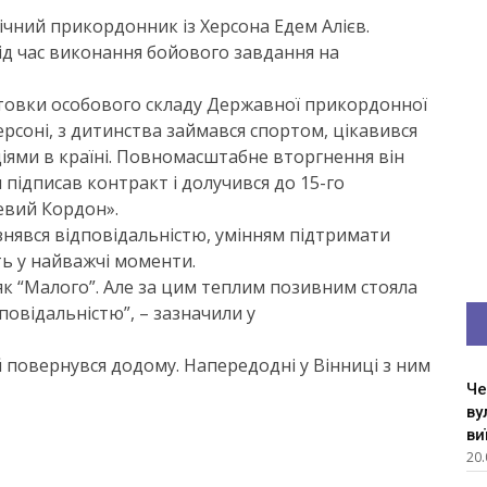
ічний прикордонник із Херсона Едем Алієв.
ід час виконання бойового завдання на
товки особового складу Державної прикордонної
ерсоні, з дитинства займався спортом, цікавився
діями в країні. Повномасштабне вторгнення він
м підписав контракт і долучився до 15-го
евий Кордон».
ізнявся відповідальністю, умінням підтримати
ть у найважчі моменти.
к “Малого”. Але за цим теплим позивним стояла
овідальністю”, – зазначили у
й повернувся додому. Напередодні у Вінниці з ним
Че
ву
ви
20.