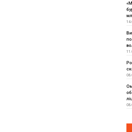
«М
бу
мл
14.
Ви
по
во
11.
Ро
ск
08.
Ом
об
лі
08.