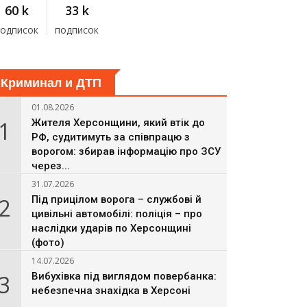
60 k
33 k
подписок
подписок
Криминал и ДТП
01.08.2026
1
Жителя Херсонщини, який втік до
РФ, судитимуть за співпрацю з
ворогом: збирав інформацію про ЗСУ
через...
31.07.2026
2
Під прицілом ворога – службові й
цивільні автомобілі: поліція – про
наслідки ударів по Херсонщині
(фото)
14.07.2026
3
Вибухівка під виглядом повербанка:
небезпечна знахідка в Херсоні