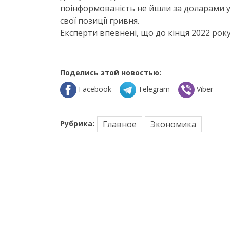
поінформованість не йшли за доларами у
свої позиції гривня.
Експерти впевнені, що до кінця 2022 рок
Поделись этой новостью:
Facebook
Telegram
Viber
Рубрика:
Главное
Экономика