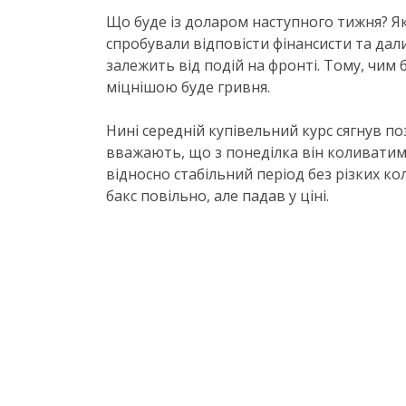
Що буде із доларом наступного тижня? Як
спробували відповісти фінансисти та дал
залежить від подій на фронті. Тому, чим 
міцнішою буде гривня.
Нині середній купівельний курс сягнув по
вважають, що з понеділка він коливатиме
відносно стабільний період без різких к
бакс повільно, але падав у ціні.