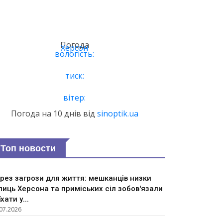
Погода
Херсон
вологість:
тиск:
вітер:
Погода на 10 днів від
sinoptik.ua
Топ новости
рез загрози для життя: мешканців низки
лиць Херсона та приміських сіл зобов'язали
їхати у...
07.2026