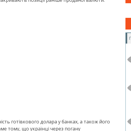
 закривають позиції раніше проданої валюти.
сть готівкового долара у банках, а також його
аме тому, що українці через погану