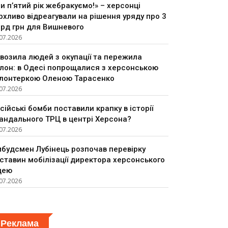
и п’ятий рік жебракуємо!» – херсонці
рхливо відреагували на рішення уряду про 3
рд грн для Вишневого
07.2026
возила людей з окупації та пережила
лон: в Одесі попрощалися з херсонською
лонтеркою Оленою Тарасенко
07.2026
сійські бомби поставили крапку в історії
андального ТРЦ в центрі Херсона?
07.2026
будсмен Лубінець розпочав перевірку
ставин мобілізації директора херсонського
цею
07.2026
Реклама