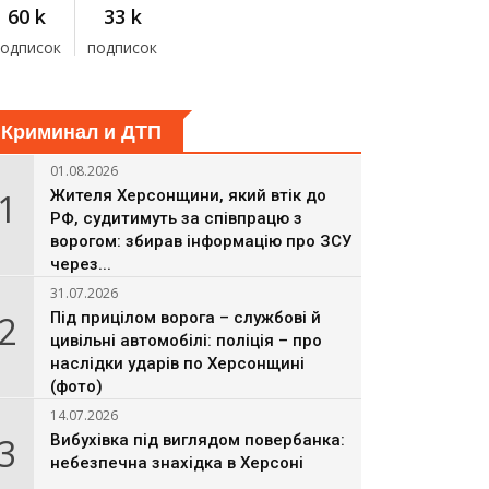
60 k
33 k
подписок
подписок
Криминал и ДТП
01.08.2026
1
Жителя Херсонщини, який втік до
РФ, судитимуть за співпрацю з
ворогом: збирав інформацію про ЗСУ
через...
31.07.2026
2
Під прицілом ворога – службові й
цивільні автомобілі: поліція – про
наслідки ударів по Херсонщині
(фото)
14.07.2026
3
Вибухівка під виглядом повербанка:
небезпечна знахідка в Херсоні