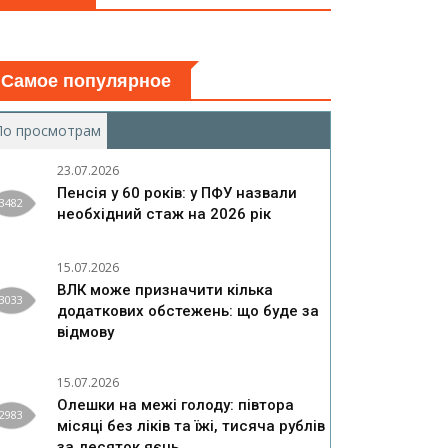
Самое популярное
По просмотрам
(активная вкладка)
23.07.2026
Пенсія у 60 років: у ПФУ назвали
3482
необхідний стаж на 2026 рік
15.07.2026
ВЛК може призначити кілька
3033
додаткових обстежень: що буде за
відмову
15.07.2026
Олешки на межі голоду: півтора
2983
місяці без ліків та їжі, тисяча рублів
за десяток яєць