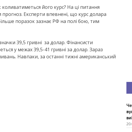
 коливатиметься його курс? На ці питання
и прогноз. Експерти впевнені, що курс долара
більше поразок зазнає РФ на полі бою, тим
значки 39,5 гривні за долар. Фінансисти
ться у межах 39,5-41 гривні за долар. Зараз
оливань. Навпаки, за останні тижні американський
Че
ву
ви
20.