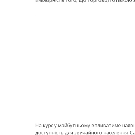
ймовірність того, що торговці готівкою
.
На курс у майбутньому впливатиме наявні
доступність для звичайного населення. С