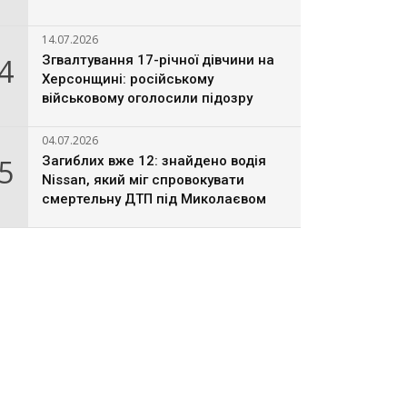
14.07.2026
4
Згвалтування 17-річної дівчини на
Херсонщині: російському
військовому оголосили підозру
04.07.2026
5
Загиблих вже 12: знайдено водія
Nissan, який міг спровокувати
смертельну ДТП під Миколаєвом