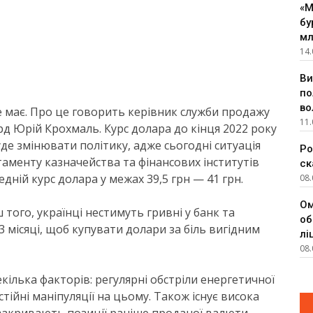
«М
бу
мл
14.
Ви
по
во
не має. Про це говорить керівник служби продажу
11.
д Юрій Крохмаль. Курс долара до кінця 2022 року
е змінювати політику, адже сьогодні ситуація
Ро
менту казначейства та фінансових інститутів
ск
дній курс долара у межах 39,5 грн — 41 грн.
08.
Ом
того, українці нестимуть гривні у банк та
об
 місяці, щоб купувати долари за біль вигідним
лі
08.
кілька факторів: регулярні обстріли енергетичної
стійні маніпуляції на цьому. Також існує висока