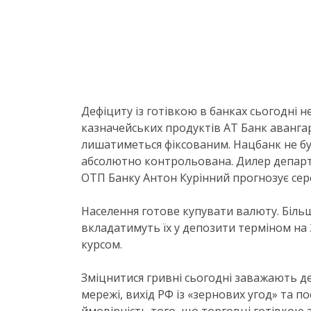
Дефіциту із готівкою в банках сьогодні 
казначейських продуктів АТ Банк авангар
лишатиметься фіксованим. Нацбанк не буд
абсолютно контрольована. Дилер департа
ОТП Банку Антон Курінний прогнозує сере
Населення готове купувати валюту. Більш 
вкладатимуть їх у депозити терміном на 3
курсом.
Зміцнитися гривні сьогодні заважають де
мережі, вихід РФ із «зернових угод» та по