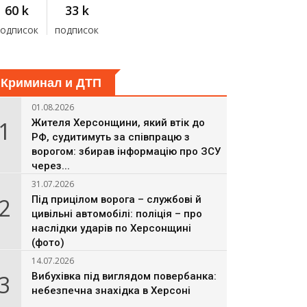
60 k
33 k
подписок
подписок
Криминал и ДТП
01.08.2026
1
Жителя Херсонщини, який втік до
РФ, судитимуть за співпрацю з
ворогом: збирав інформацію про ЗСУ
через...
31.07.2026
2
Під прицілом ворога – службові й
цивільні автомобілі: поліція – про
наслідки ударів по Херсонщині
(фото)
14.07.2026
3
Вибухівка під виглядом повербанка:
небезпечна знахідка в Херсоні