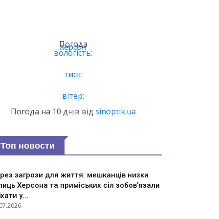
Погода
Херсон
вологість:
тиск:
вітер:
Погода на 10 днів від
sinoptik.ua
Топ новости
рез загрози для життя: мешканців низки
лиць Херсона та приміських сіл зобов'язали
їхати у...
07.2026