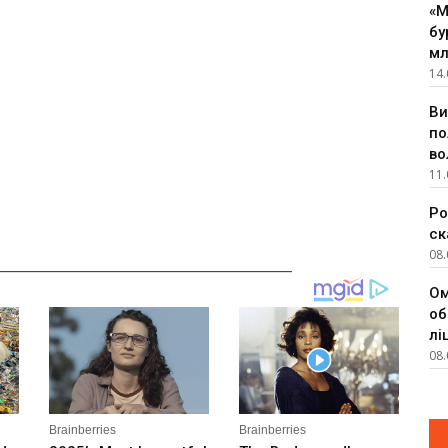
«М
бу
мл
14.
Ви
по
во
11.
Ро
ск
08.
__________________________________________
Ом
об
лі
08.