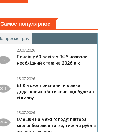
Самое популярное
По просмотрам
(активная вкладка)
23.07.2026
Пенсія у 60 років: у ПФУ назвали
3463
необхідний стаж на 2026 рік
15.07.2026
ВЛК може призначити кілька
3018
додаткових обстежень: що буде за
відмову
15.07.2026
Олешки на межі голоду: півтора
2966
місяці без ліків та їжі, тисяча рублів
за десяток яєць