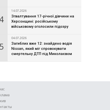
14.07.2026
4
Згвалтування 17-річної дівчини на
Херсонщині: російському
військовому оголосили підозру
04.07.2026
5
Загиблих вже 12: знайдено водія
Nissan, який міг спровокувати
смертельну ДТП під Миколаєвом
нас
клама
хив
нтакты