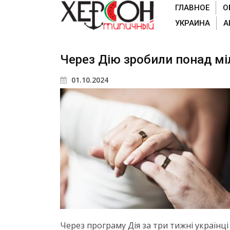
ГЛАВНОЕ
О
УКРАИНА
А
Через Дію зробили понад м
01.10.2024
Через програму Дія за три тижні українц