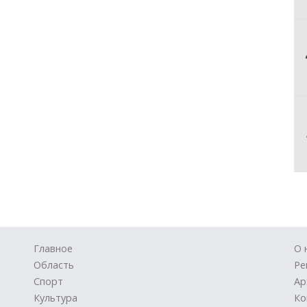
Главное
О 
Область
Ре
Спорт
Ар
Культура
Ко