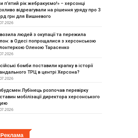
и п’ятий рік жебракуємо!» – херсонці
рхливо відреагували на рішення уряду про 3
рд грн для Вишневого
07.2026
возила людей з окупації та пережила
лон: в Одесі попрощалися з херсонською
лонтеркою Оленою Тарасенко
07.2026
сійські бомби поставили крапку в історії
андального ТРЦ в центрі Херсона?
07.2026
будсмен Лубінець розпочав перевірку
ставин мобілізації директора херсонського
цею
07.2026
Реклама