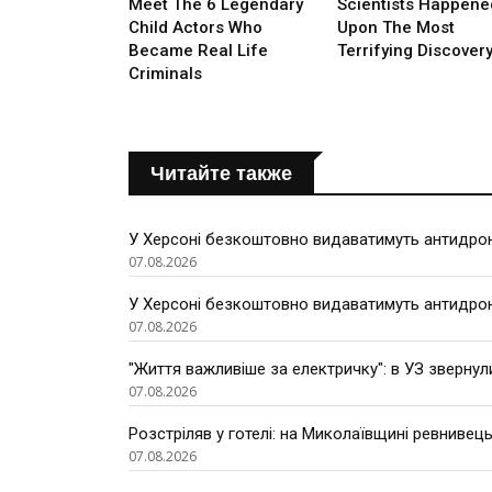
Читайте также
У Херсоні безкоштовно видаватимуть антидроно
07.08.2026
У Херсоні безкоштовно видаватимуть антидроно
07.08.2026
"Життя важливіше за електричку": в УЗ звернул
07.08.2026
Розстріляв у готелі: на Миколаївщині ревнивець
07.08.2026