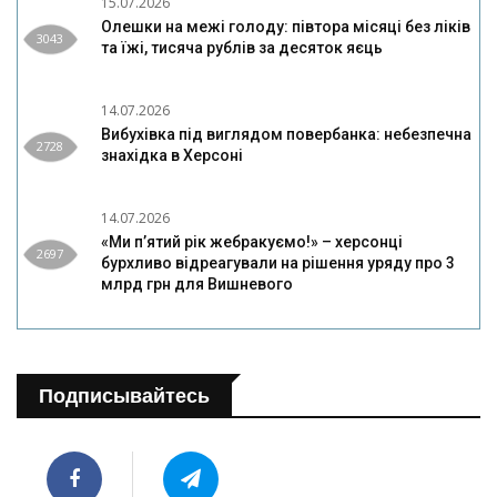
15.07.2026
Олешки на межі голоду: півтора місяці без ліків
3043
та їжі, тисяча рублів за десяток яєць
14.07.2026
Вибухівка під виглядом повербанка: небезпечна
2728
знахідка в Херсоні
14.07.2026
«Ми п’ятий рік жебракуємо!» – херсонці
2697
бурхливо відреагували на рішення уряду про 3
млрд грн для Вишневого
Подписывайтесь