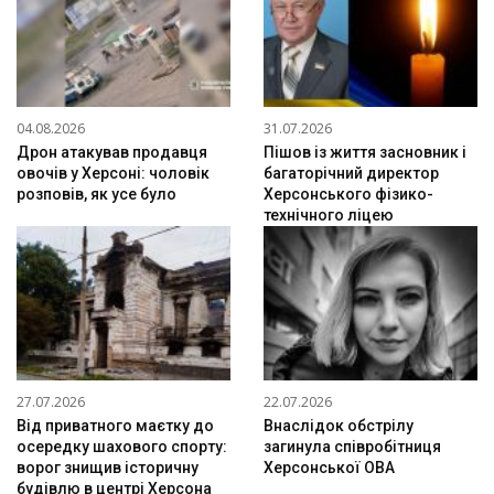
04.08.2026
31.07.2026
Дрон атакував продавця
Пішов із життя засновник і
овочів у Херсоні: чоловік
багаторічний директор
розповів, як усе було
Херсонського фізико-
технічного ліцею
27.07.2026
22.07.2026
Від приватного маєтку до
Внаслідок обстрілу
осередку шахового спорту:
загинула співробітниця
ворог знищив історичну
Херсонської ОВА
будівлю в центрі Херсона