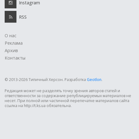
Instagram
RSS
О нас
Реклама
Архив
Контакты
© 2013-2026 Типичный Херсон.
Разработка
Geotlon
.
Редакция может не разделять точку зрения авторов статей и
ответственности за содержание републицируемых материалов не
несет. При полной или частичной перепечатке материалов сайта
ссылка на http://t.ks.ua обязательна.