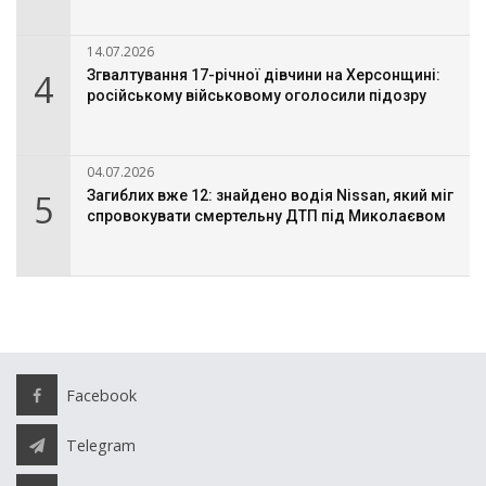
14.07.2026
4
Згвалтування 17-річної дівчини на Херсонщині:
російському військовому оголосили підозру
04.07.2026
5
Загиблих вже 12: знайдено водія Nissan, який міг
спровокувати смертельну ДТП під Миколаєвом
Facebook
Telegram