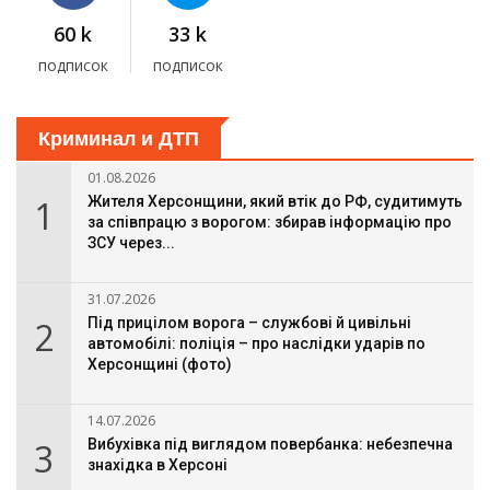
60 k
33 k
подписок
подписок
Криминал и ДТП
01.08.2026
1
Жителя Херсонщини, який втік до РФ, судитимуть
за співпрацю з ворогом: збирав інформацію про
ЗСУ через...
31.07.2026
2
Під прицілом ворога – службові й цивільні
автомобілі: поліція – про наслідки ударів по
Херсонщині (фото)
14.07.2026
3
Вибухівка під виглядом повербанка: небезпечна
знахідка в Херсоні