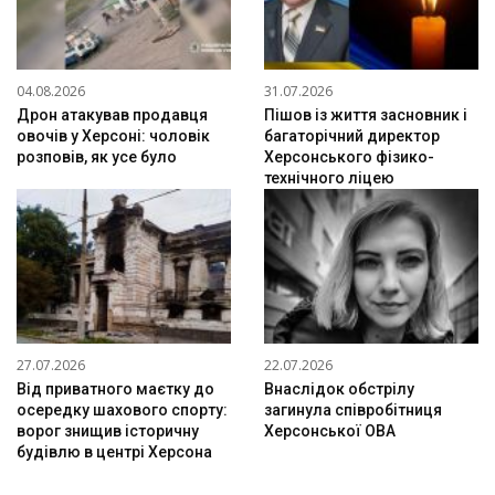
04.08.2026
31.07.2026
Дрон атакував продавця
Пішов із життя засновник і
овочів у Херсоні: чоловік
багаторічний директор
розповів, як усе було
Херсонського фізико-
технічного ліцею
27.07.2026
22.07.2026
Від приватного маєтку до
Внаслідок обстрілу
осередку шахового спорту:
загинула співробітниця
ворог знищив історичну
Херсонської ОВА
будівлю в центрі Херсона