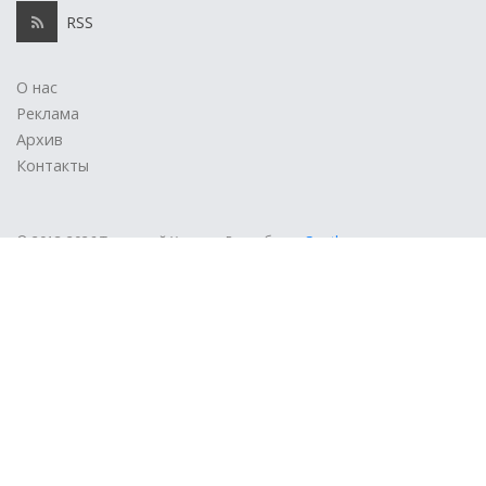
RSS
О нас
Реклама
Архив
Контакты
© 2013-2026 Типичный Херсон.
Разработка
Geotlon
.
Редакция может не разделять точку зрения авторов статей и
ответственности за содержание републицируемых материалов не
несет. При полной или частичной перепечатке материалов сайта
ссылка на http://t.ks.ua обязательна.