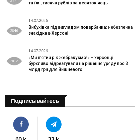
3171
та їжі, тисяча рублів за десяток яєць
14.07.2026
Вибухівка під виглядом повербанка: небезпечна
2846
знахідка в Херсоні
14.07.2026
«Ми п’ятий рік жебракуємо!» – херсонці
2812
бурхливо відреагували на рішення уряду про 3
млрд грн для Вишневого
Подписывайтесь
60 k
33 k