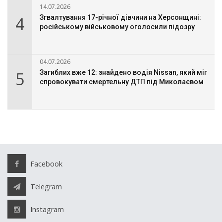
14.07.2026
4
Згвалтування 17-річної дівчини на Херсонщині:
російському військовому оголосили підозру
04.07.2026
5
Загиблих вже 12: знайдено водія Nissan, який міг
спровокувати смертельну ДТП під Миколаєвом
Facebook
Telegram
Instagram