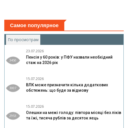
Самое популярное
По просмотрам
(активная вкладка)
23.07.2026
Пенсія у 60 років: у ПФУ назвали необхідний
3450
стаж на 2026 рік
15.07.2026
ВЛК може призначити кілька додаткових
3007
обстежень: що буде за відмову
15.07.2026
Олешки на межі голоду: півтора місяці без ліків
2953
та їжі, тисяча рублів за десяток яєць