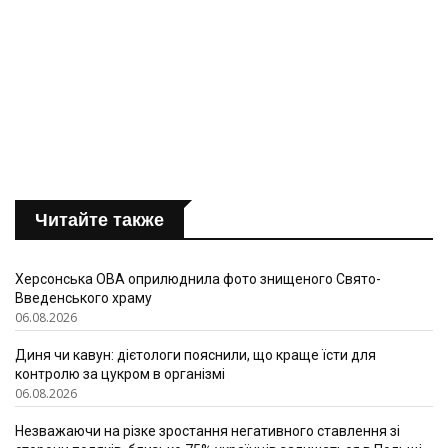
Читайте также
Херсонська ОВА оприлюднила фото знищеного Свято-
Введенського храму
06.08.2026
Диня чи кавун: дієтологи пояснили, що краще їсти для
контролю за цукром в організмі
06.08.2026
Незважаючи на різке зростання негативного ставлення зі