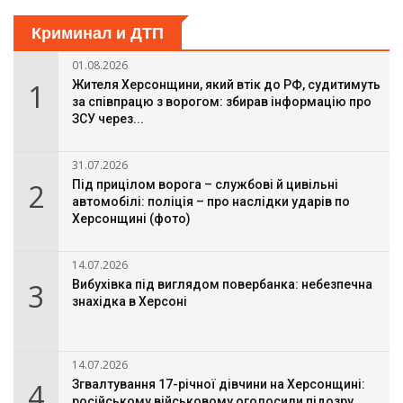
Криминал и ДТП
01.08.2026
1
Жителя Херсонщини, який втік до РФ, судитимуть
за співпрацю з ворогом: збирав інформацію про
ЗСУ через...
31.07.2026
2
Під прицілом ворога – службові й цивільні
автомобілі: поліція – про наслідки ударів по
Херсонщині (фото)
14.07.2026
3
Вибухівка під виглядом повербанка: небезпечна
знахідка в Херсоні
14.07.2026
4
Згвалтування 17-річної дівчини на Херсонщині:
російському військовому оголосили підозру