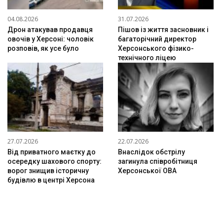
04.08.2026
31.07.2026
Дрон атакував продавця
Пішов із життя засновник і
овочів у Херсоні: чоловік
багаторічний директор
розповів, як усе було
Херсонського фізико-
технічного ліцею
27.07.2026
22.07.2026
Від приватного маєтку до
Внаслідок обстрілу
осередку шахового спорту:
загинула співробітниця
ворог знищив історичну
Херсонської ОВА
будівлю в центрі Херсона