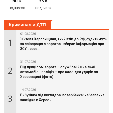
60 k
33 k
подписок
подписок
Криминал и ДТП
01.08.2026
1
Жителя Херсонщини, який втік до РФ, судитимуть
за співпрацю з ворогом: збирав інформацію про
ЗСУ через...
31.07.2026
2
Під прицілом ворога – службові й цивільні
автомобілі: поліція – про наслідки ударів по
Херсонщині (фото)
14.07.2026
3
Вибухівка під виглядом повербанка: небезпечна
знахідка в Херсоні