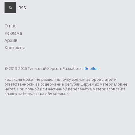
RSS
О нас
Реклама
Архив
Контакты
© 2013-2026 Типичный Херсон.
Разработка
Geotlon
.
Редакция может не разделять точку зрения авторов статей и
ответственности за содержание републицируемых материалов не
несет. При полной или частичной перепечатке материалов сайта
ссылка на http://t.ks.ua обязательна.