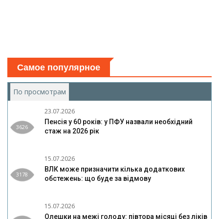
Самое популярное
По просмотрам
(активная вкладка)
23.07.2026
Пенсія у 60 років: у ПФУ назвали необхідний
3626
стаж на 2026 рік
15.07.2026
ВЛК може призначити кілька додаткових
3178
обстежень: що буде за відмову
15.07.2026
Олешки на межі голоду: півтора місяці без ліків