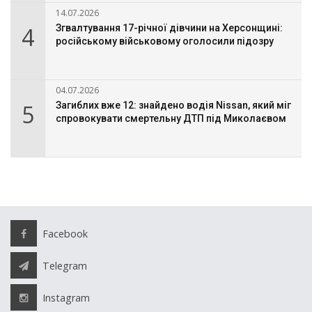
14.07.2026
4
Згвалтування 17-річної дівчини на Херсонщині:
російському військовому оголосили підозру
04.07.2026
5
Загиблих вже 12: знайдено водія Nissan, який міг
спровокувати смертельну ДТП під Миколаєвом
Facebook
Telegram
Instagram