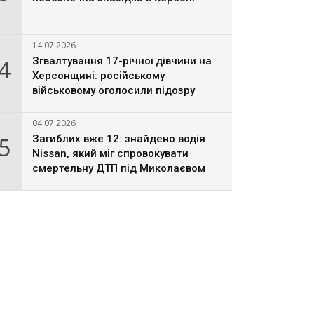
14.07.2026
4
Згвалтування 17-річної дівчини на
Херсонщині: російському
військовому оголосили підозру
04.07.2026
5
Загиблих вже 12: знайдено водія
Nissan, який міг спровокувати
смертельну ДТП під Миколаєвом