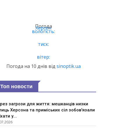
Погода
Херсон
вологість:
тиск:
вітер:
Погода на 10 днів від
sinoptik.ua
Топ новости
рез загрози для життя: мешканців низки
лиць Херсона та приміських сіл зобов'язали
їхати у...
07.2026