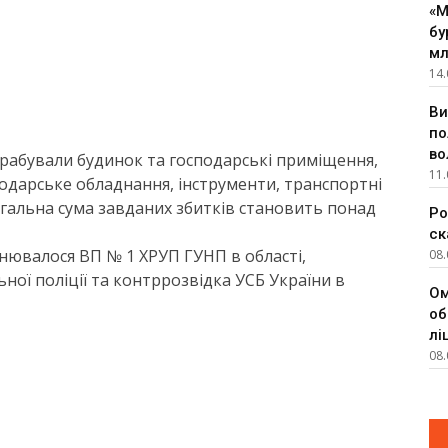
«М
бу
мл
14.
Ви
по
во
рабували будинок та господарські приміщення,
11.
подарське обладнання, інструменти, транспортні
агальна сума завданих збитків становить понад
Ро
ск
снювалося ВП № 1 ХРУП ГУНП в області,
08.
ної поліції та контррозвідка УСБ України в
Ом
об
лі
08.