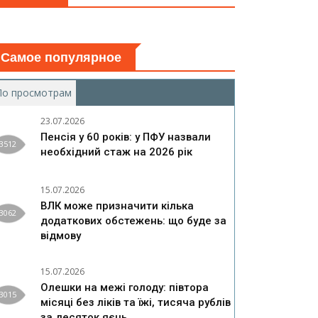
Самое популярное
По просмотрам
(активная вкладка)
23.07.2026
Пенсія у 60 років: у ПФУ назвали
3512
необхідний стаж на 2026 рік
15.07.2026
ВЛК може призначити кілька
3062
додаткових обстежень: що буде за
відмову
15.07.2026
Олешки на межі голоду: півтора
3015
місяці без ліків та їжі, тисяча рублів
за десяток яєць