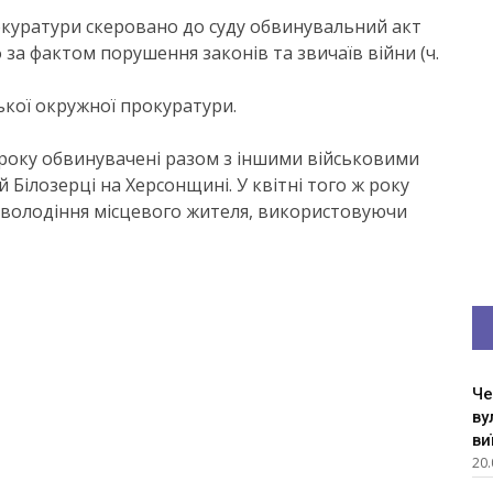
куратури скеровано до суду обвинувальний акт
 за фактом порушення законів та звичаїв війни (ч.
кої окружної прокуратури.
 року обвинувачені разом з іншими військовими
Білозерці на Херсонщині. У квітні того ж року
оволодіння місцевого жителя, використовуючи
Че
ву
ви
20.