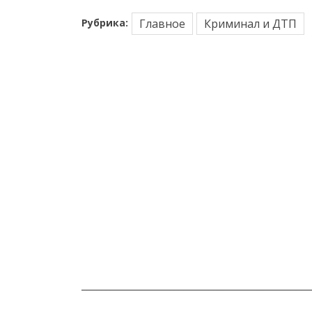
Рубрика:
Главное
Криминал и ДТП
_______________________________________________