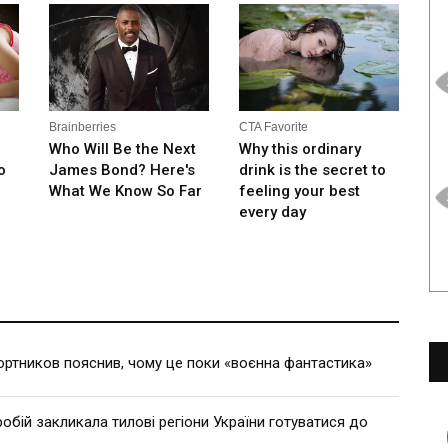
ртников пояснив, чому це поки «воєнна фантастика»
робій закликала тилові регіони України готуватися до