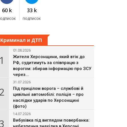
60 k
33 k
подписок
подписок
Криминал и ДТП
01.08.2026
1
Жителя Херсонщини, який втік до
РФ, судитимуть за співпрацю з
ворогом: збирав інформацію про ЗСУ
через...
31.07.2026
2
Під прицілом ворога – службові й
цивільні автомобілі: поліція – про
наслідки ударів по Херсонщині
(фото)
14.07.2026
3
Вибухівка під виглядом повербанка:
небезпечна знахідка в Херсоні