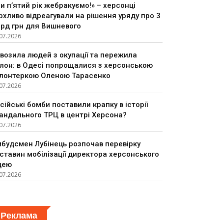
и п’ятий рік жебракуємо!» – херсонці
рхливо відреагували на рішення уряду про 3
рд грн для Вишневого
07.2026
возила людей з окупації та пережила
лон: в Одесі попрощалися з херсонською
лонтеркою Оленою Тарасенко
07.2026
сійські бомби поставили крапку в історії
андального ТРЦ в центрі Херсона?
07.2026
будсмен Лубінець розпочав перевірку
ставин мобілізації директора херсонського
цею
07.2026
Реклама