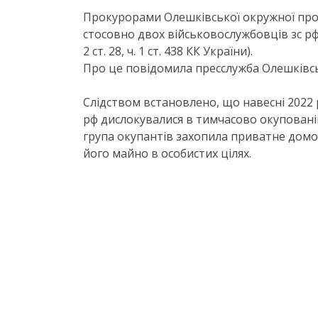
Прокурорами Олешківської окружної про
стосовно двох військовослужбовців зс рф
2 ст. 28, ч. 1 ст. 438 КК України).
Про це повідомила пресслужба Олешківсь
Слідством встановлено, що навесні 2022
рф дислокувалися в тимчасово окупованій 
група окупантів захопила приватне дом
його майно в особистих цілях.