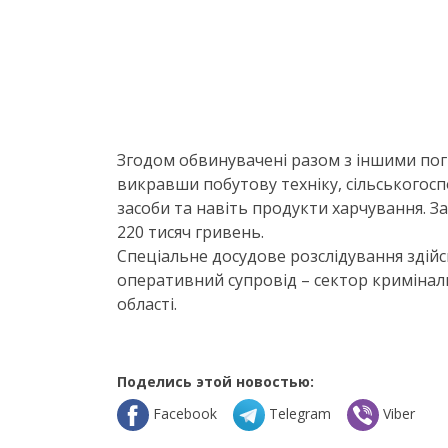
Згодом обвинувачені разом з іншими пог
викравши побутову техніку, сільськогос
засоби та навіть продукти харчування. З
220 тисяч гривень.
Спеціальне досудове розслідування здій
оперативний супровід – сектор криміналь
області.
Поделись этой новостью:
Facebook
Telegram
Viber