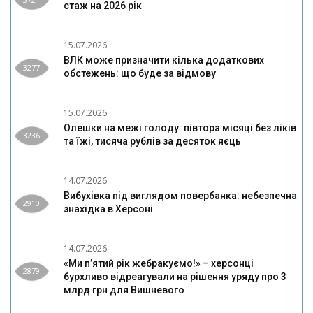
стаж на 2026 рік
15.07.2026
ВЛК може призначити кілька додаткових
3277
обстежень: що буде за відмову
15.07.2026
Олешки на межі голоду: півтора місяці без ліків
3236
та їжі, тисяча рублів за десяток яєць
14.07.2026
Вибухівка під виглядом повербанка: небезпечна
2910
знахідка в Херсоні
14.07.2026
«Ми п’ятий рік жебракуємо!» – херсонці
2879
бурхливо відреагували на рішення уряду про 3
млрд грн для Вишневого