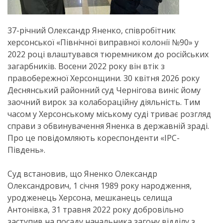
37-річний Олександр Яненко, співробітник
херсонської «Північної виправної колонії №90» у
2022 році влаштувався тюремником до російських
загарбників. Восени 2022 року він втік з
правобережної Херсонщини. 30 квітня 2026 року
Деснянський районний суд Чернігова виніс йому
заочний вирок за колабораційну діяльність. Тим
часом у Херсонському міському суді триває розгляд
справи з обвинувачення Яненка в державній зраді.
Про це повідомляють кореспонденти «ІРС-
Південь».
Суд встановив, що Яненко Олександр
Олександрович, 1 січня 1989 року народження,
уродженець Херсона, мешканець селища
Антонівка, 31 травня 2022 року добровільно
заступив на посаду начальника загону відділу з