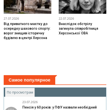
27.07.2026
22.07.2026
Від приватного маєтку до
Внаслідок обстрілу
осередку шахового спорту:
загинула співробітниця
ворог знищив історичну
Херсонської ОВА
будівлю в центрі Херсона
Самое популярное
По просмотрам
(активная вкладка)
23.07.2026
Пенсія у 60 років: у ПФУ назвали необхідний
3721