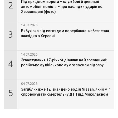
2
Під прицілом ворога – службові й цивільні
автомобілі: поліція – про наслідки ударів по
Херсонщині (фото)
14.07.2026
3
Вибухівка під виглядом повербанка: небезпечна
знахідка в Херсоні
14.07.2026
4
Згвалтування 17-річної дівчини на Херсонщині:
російському військовому оголосили підозру
04.07.2026
5
Загиблих вже 12: знайдено водія Nissan, який міг
спровокувати смертельну ДТП під Миколаєвом