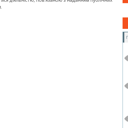
тися діяльністю, повʼязаною з наданням публічних
.