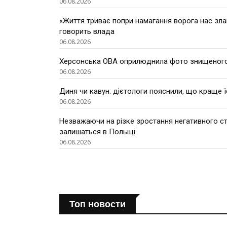
06.08.2026
«Життя триває попри намагання ворога нас зла
говорить влада
06.08.2026
Херсонська ОВА оприлюднила фото знищеного
06.08.2026
Диня чи кавун: дієтологи пояснили, що краще ї
06.08.2026
Незважаючи на різке зростання негативного ста
залишаться в Польщі
06.08.2026
Топ новости