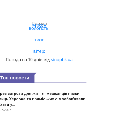
Погода
Херсон
вологість:
тиск:
вітер:
Погода на 10 днів від
sinoptik.ua
Топ новости
рез загрози для життя: мешканців низки
лиць Херсона та приміських сіл зобов'язали
їхати у...
07.2026