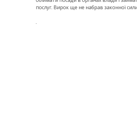
обіймати посади в органах влади і займа
послуг. Вирок ще не набрав законної сили
.