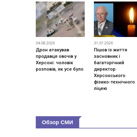
04.08.2026
31.07.2026
Дрон атакував
Пішов із життя
продавця овочів у
засновник і
Херсоні: чоловік
багаторічний
розповів, як усе було
директор
Херсонського
фізико-технічного
ліцею
Обзор СМИ