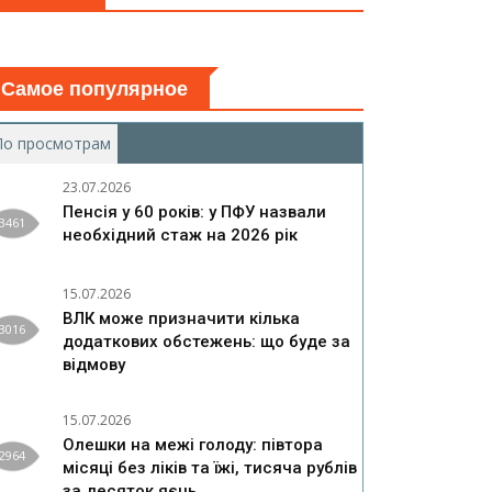
Самое популярное
По просмотрам
(активная вкладка)
23.07.2026
Пенсія у 60 років: у ПФУ назвали
3461
необхідний стаж на 2026 рік
15.07.2026
ВЛК може призначити кілька
3016
додаткових обстежень: що буде за
відмову
15.07.2026
Олешки на межі голоду: півтора
2964
місяці без ліків та їжі, тисяча рублів
за десяток яєць