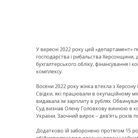
У вересні 2022 року цей «департамент» п
господарства і рибальства Херсонщини,
бухгалтерського обліку, фінансування і 
комплексу.
Восени 2022 року жінка втекла з Херсону
Свідки, які працювали в окупаційному мін
видавала їм зарплату в рублях. Обвинувач
Суд визнав Олену Головкову винною в кола
України. Заочний вирок – девʼять років п
Додатково їй заборонено протягом 15 ро