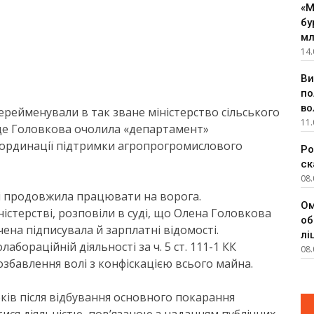
«М
бу
мл
14.
Ви
по
во
ерейменували в так зване міністерство сільського
11.
 де Головкова очолила «департамент»
координації підтримки агропрогромислового
Ро
ск
08.
 і продовжила працювати на ворога.
Ом
істерстві, розповіли в суді, що Олена Головкова
об
ена підписувала й зарплатні відомості.
лі
бораційній діяльності за ч. 5 ст. 111-1 КК
08.
озбавлення волі з конфіскацією всього майна.
ків після відбування основного покарання