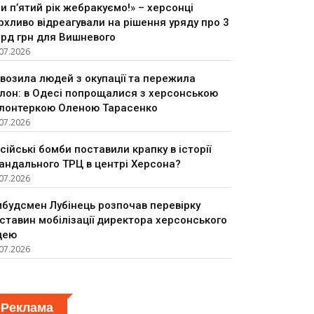
и п’ятий рік жебракуємо!» – херсонці
рхливо відреагували на рішення уряду про 3
рд грн для Вишневого
07.2026
возила людей з окупації та пережила
лон: в Одесі попрощалися з херсонською
лонтеркою Оленою Тарасенко
07.2026
сійські бомби поставили крапку в історії
андального ТРЦ в центрі Херсона?
07.2026
будсмен Лубінець розпочав перевірку
ставин мобілізації директора херсонського
цею
07.2026
Реклама