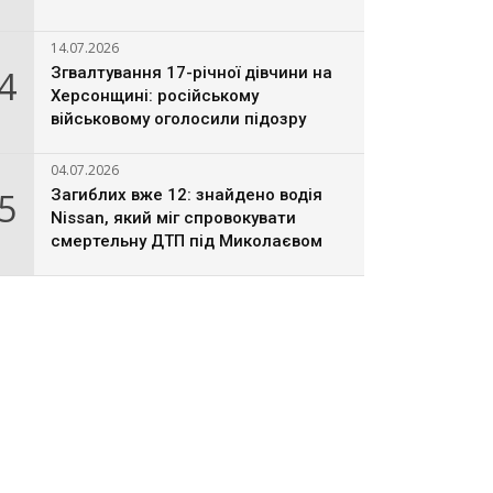
14.07.2026
4
Згвалтування 17-річної дівчини на
Херсонщині: російському
військовому оголосили підозру
04.07.2026
5
Загиблих вже 12: знайдено водія
Nissan, який міг спровокувати
смертельну ДТП під Миколаєвом