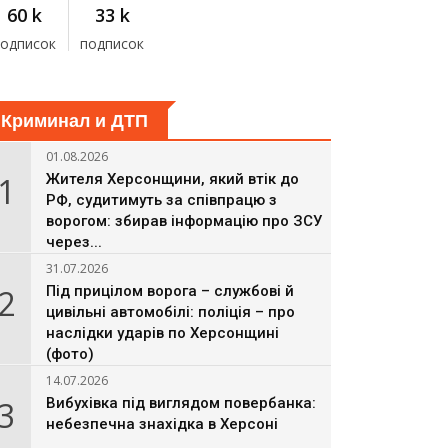
60 k
33 k
подписок
подписок
Криминал и ДТП
01.08.2026
1
Жителя Херсонщини, який втік до
РФ, судитимуть за співпрацю з
ворогом: збирав інформацію про ЗСУ
через...
31.07.2026
2
Під прицілом ворога – службові й
цивільні автомобілі: поліція – про
наслідки ударів по Херсонщині
(фото)
14.07.2026
3
Вибухівка під виглядом повербанка:
небезпечна знахідка в Херсоні