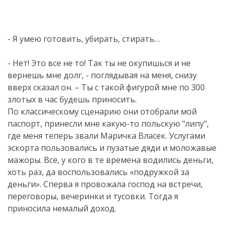
- Я умею готовить, убирать, стирать…
- Нет! Это все не то! Так ты не окупишься и не
вернешь мне долг, - поглядывая на меня, снизу
вверх сказал он. – Ты с такой фигурой мне по 300
злотых в час будешь приносить.
По классическому сценарию они отобрали мой
паспорт, принесли мне какую-то польскую "липу",
где меня теперь звали Маричка Власек. Услугами
эскорта пользовались и пузатые дяди и моложавые
мажоры. Все, у кого в те времена водились деньги,
хоть раз, да воспользовались «подружкой за
деньги». Сперва я провожала господ на встречи,
переговоры, вечеринки и тусовки. Тогда я
приносила немалый доход.