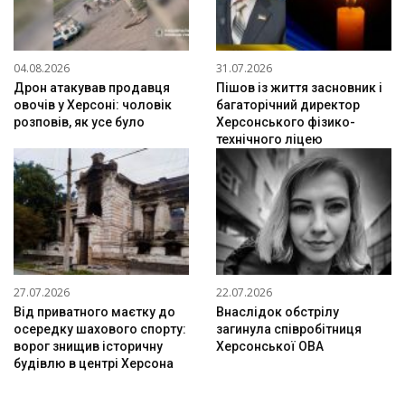
04.08.2026
31.07.2026
Дрон атакував продавця
Пішов із життя засновник і
овочів у Херсоні: чоловік
багаторічний директор
розповів, як усе було
Херсонського фізико-
технічного ліцею
27.07.2026
22.07.2026
Від приватного маєтку до
Внаслідок обстрілу
осередку шахового спорту:
загинула співробітниця
ворог знищив історичну
Херсонської ОВА
будівлю в центрі Херсона