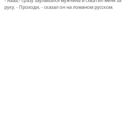
- Аааа,- сразу заулыбался мужчина и схватил меня за
руку. - Проходи, - сказал он на ломаном русском.