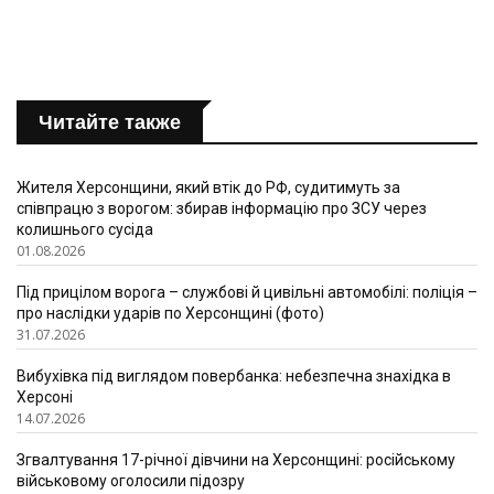
Читайте также
Жителя Херсонщини, який втік до РФ, судитимуть за
співпрацю з ворогом: збирав інформацію про ЗСУ через
колишнього сусіда
01.08.2026
Під прицілом ворога – службові й цивільні автомобілі: поліція –
про наслідки ударів по Херсонщині (фото)
31.07.2026
Вибухівка під виглядом повербанка: небезпечна знахідка в
Херсоні
14.07.2026
Згвалтування 17-річної дівчини на Херсонщині: російському
військовому оголосили підозру