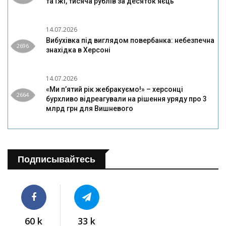
та їжі, тисяча рублів за десяток яєць
14.07.2026
Вибухівка під виглядом повербанка: небезпечна
2696
знахідка в Херсоні
14.07.2026
«Ми п’ятий рік жебракуємо!» – херсонці
2664
бурхливо відреагували на рішення уряду про 3
млрд грн для Вишневого
Подписывайтесь
60 k
33 k