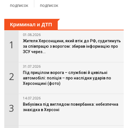
подписок
подписок
Криминал и ДТП
01.08.2026
1
Жителя Херсонщини, який втік до РФ, судитимуть
за співпрацю з ворогом: збирав інформацію про
ЗСУ через...
31.07.2026
2
Під прицілом ворога – службові й цивільні
автомобілі: поліція – про наслідки ударів по
Херсонщині (фото)
14.07.2026
3
Вибухівка під виглядом повербанка: небезпечна
знахідка в Херсоні