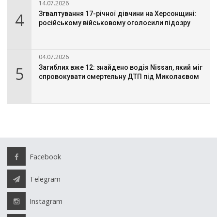
14.07.2026
4
Згвалтування 17-річної дівчини на Херсонщині:
російському військовому оголосили підозру
04.07.2026
5
Загиблих вже 12: знайдено водія Nissan, який міг
спровокувати смертельну ДТП під Миколаєвом
Facebook
Telegram
Instagram