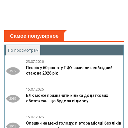
Самое популярное
По просмотрам
(активная вкладка)
23.07.2026
Пенсія у 60 років: у ПФУ назвали необхідний
3509
стаж на 2026 рік
15.07.2026
ВЛК може призначити кілька додаткових
3059
обстежень: що буде за відмову
15.07.2026
Олешки на межі голоду: півтора місяці без ліків
3013