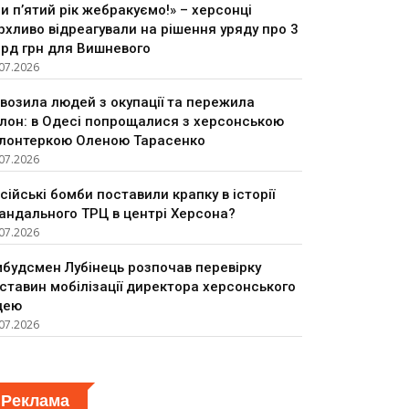
и п’ятий рік жебракуємо!» – херсонці
рхливо відреагували на рішення уряду про 3
рд грн для Вишневого
07.2026
возила людей з окупації та пережила
лон: в Одесі попрощалися з херсонською
лонтеркою Оленою Тарасенко
07.2026
сійські бомби поставили крапку в історії
андального ТРЦ в центрі Херсона?
07.2026
будсмен Лубінець розпочав перевірку
ставин мобілізації директора херсонського
цею
07.2026
Реклама