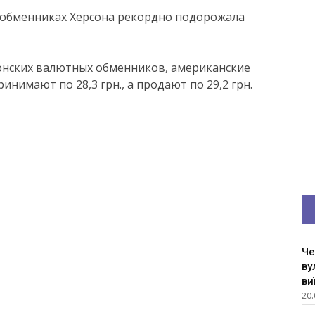
в обменниках Херсона рекордно подорожала
онских валютных обменников, американские
инимают по 28,3 грн., а продают по 29,2 грн.
Че
ву
ви
20.