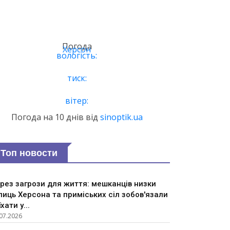
Погода
Херсон
вологість:
тиск:
вітер:
Погода на 10 днів від
sinoptik.ua
Топ новости
рез загрози для життя: мешканців низки
лиць Херсона та приміських сіл зобов'язали
їхати у...
07.2026