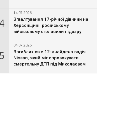
14.07.2026
4
Згвалтування 17-річної дівчини на
Херсонщині: російському
військовому оголосили підозру
04.07.2026
5
Загиблих вже 12: знайдено водія
Nissan, який міг спровокувати
смертельну ДТП під Миколаєвом