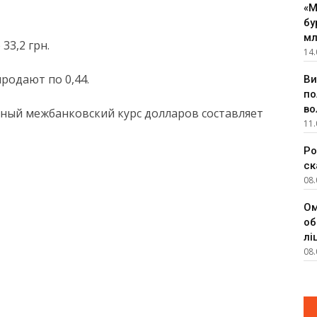
«М
бу
мл
33,2 грн.
14.
продают по 0,44.
Ви
по
во
ный межбанковский курс долларов составляет
11.
Ро
ск
08.
Ом
об
лі
08.