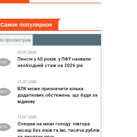
Самое популярное
По просмотрам
(активная вкладка)
23.07.2026
Пенсія у 60 років: у ПФУ назвали
3450
необхідний стаж на 2026 рік
15.07.2026
ВЛК може призначити кілька
3007
додаткових обстежень: що буде за
відмову
15.07.2026
Олешки на межі голоду: півтора
2953
місяці без ліків та їжі, тисяча рублів
за десяток яєць