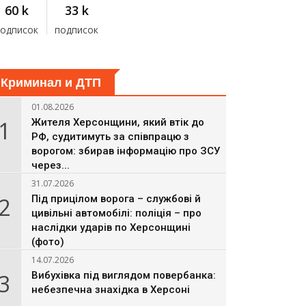
60 k
33 k
подписок
подписок
Криминал и ДТП
01.08.2026
1
Жителя Херсонщини, який втік до
РФ, судитимуть за співпрацю з
ворогом: збирав інформацію про ЗСУ
через...
31.07.2026
2
Під прицілом ворога – службові й
цивільні автомобілі: поліція – про
наслідки ударів по Херсонщині
(фото)
14.07.2026
3
Вибухівка під виглядом повербанка:
небезпечна знахідка в Херсоні