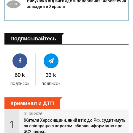
Вибухівка під виглядом повербанка: небезпечна
2650
знахідка в Херсоні
Подписывайтесь
60 k
33 k
подписок
подписок
Криминал и ДТП
01.08.2026
1
Жителя Херсонщини, який втік до РФ, судитимуть
за співпрацю з ворогом: збирав інформацію про
ЗСУ через...