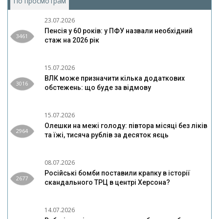
По просмотрам
(активная вкладка)
23.07.2026
Пенсія у 60 років: у ПФУ назвали необхідний
3461
стаж на 2026 рік
15.07.2026
ВЛК може призначити кілька додаткових
3016
обстежень: що буде за відмову
15.07.2026
Олешки на межі голоду: півтора місяці без ліків
2964
та їжі, тисяча рублів за десяток яєць
08.07.2026
Російські бомби поставили крапку в історії
2677
скандального ТРЦ в центрі Херсона?
14.07.2026