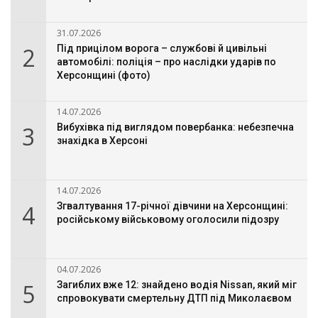
31.07.2026
2
Під прицілом ворога – службові й цивільні
автомобілі: поліція – про наслідки ударів по
Херсонщині (фото)
14.07.2026
3
Вибухівка під виглядом повербанка: небезпечна
знахідка в Херсоні
14.07.2026
4
Згвалтування 17-річної дівчини на Херсонщині:
російському військовому оголосили підозру
04.07.2026
5
Загиблих вже 12: знайдено водія Nissan, який міг
спровокувати смертельну ДТП під Миколаєвом