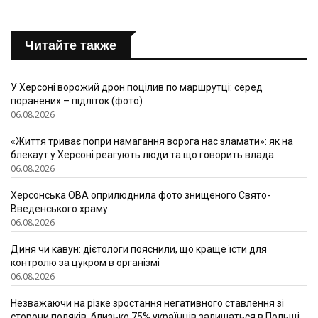
Читайте также
У Херсоні ворожий дрон поцілив по маршрутці: серед
поранених – підліток (фото)
06.08.2026
«Життя триває попри намагання ворога нас зламати»: як на
блекаут у Херсоні реагують люди та що говорить влада
06.08.2026
Херсонська ОВА оприлюднила фото знищеного Свято-
Введенського храму
06.08.2026
Диня чи кавун: дієтологи пояснили, що краще їсти для
контролю за цукром в організмі
06.08.2026
Незважаючи на різке зростання негативного ставлення зі
сторони поляків, близько 75% українців залишаться в Польщі