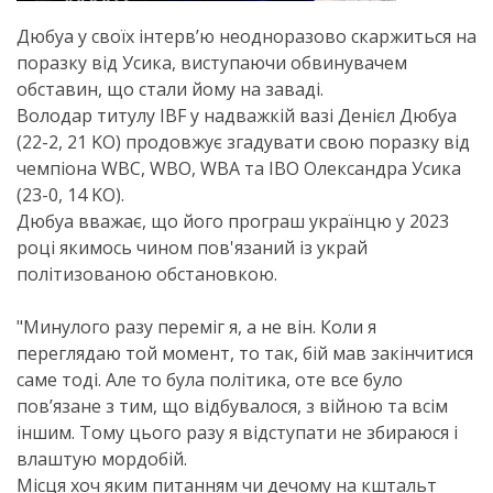
Дюбуа у своїх інтерв’ю неодноразово скаржиться на
поразку від Усика, виступаючи обвинувачем
обставин, що стали йому на заваді.
Володар титулу IBF у надважкій вазі Денієл Дюбуа
(22-2, 21 KO) продовжує згадувати свою поразку від
чемпіона WBC, WBO, WBA та IBO Олександра Усика
(23-0, 14 KO).
Дюбуа вважає, що його програш українцю у 2023
році якимось чином пов'язаний із украй
політизованою обстановкою.
"Минулого разу переміг я, а не він. Коли я
переглядаю той момент, то так, бій мав закінчитися
саме тоді. Але то була політика, оте все було
пов’язане з тим, що відбувалося, з війною та всім
іншим. Тому цього разу я відступати не збираюся і
влаштую мордобій.
Місця хоч яким питанням чи дечому на кштальт