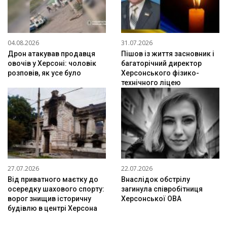
04.08.2026
31.07.2026
Дрон атакував продавця
Пішов із життя засновник і
овочів у Херсоні: чоловік
багаторічний директор
розповів, як усе було
Херсонського фізико-
технічного ліцею
27.07.2026
22.07.2026
Від приватного маєтку до
Внаслідок обстрілу
осередку шахового спорту:
загинула співробітниця
ворог знищив історичну
Херсонської ОВА
будівлю в центрі Херсона