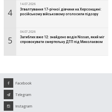
14.07.2026
4
Згвалтування 17-річної дівчини на Херсонщині:
російському військовому оголосили підозру
04.07.2026
5
Загиблих вже 12: знайдено водія Nissan, який міг
спровокувати смертельну ДТП під Миколаєвом
Facebook
Telegram
Instagram