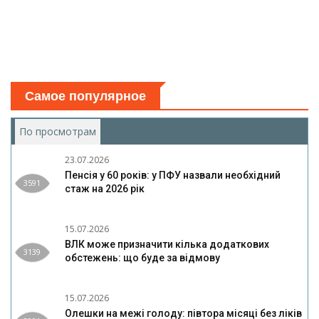
Самое популярное
По просмотрам
(активная вкладка)
23.07.2026
Пенсія у 60 років: у ПФУ назвали необхідний
3591
стаж на 2026 рік
15.07.2026
ВЛК може призначити кілька додаткових
3139
обстежень: що буде за відмову
15.07.2026
Олешки на межі голоду: півтора місяці без ліків