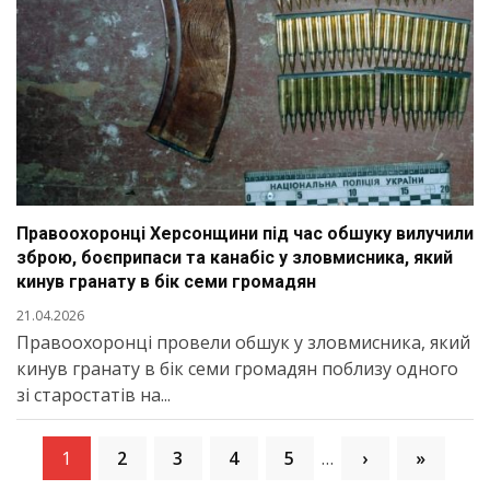
Правоохоронці Херсонщини під час обшуку вилучили
зброю, боєприпаси та канабіс у зловмисника, який
кинув гранату в бік семи громадян
21.04.2026
Правоохоронці провели обшук у зловмисника, який
кинув гранату в бік семи громадян поблизу одного
зі старостатів на...
1
2
3
4
5
…
›
»