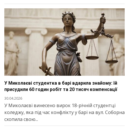
У Миколаєві студентка в барі вдарила знайому: їй
присудили 60 годин робіт та 20 тисяч компенсації
30.04.2026
У Миколаєві винесено вирок 18-річній студентці
коледжу, яка під час конфлікту у барі на вул. Соборна
схопила свою...