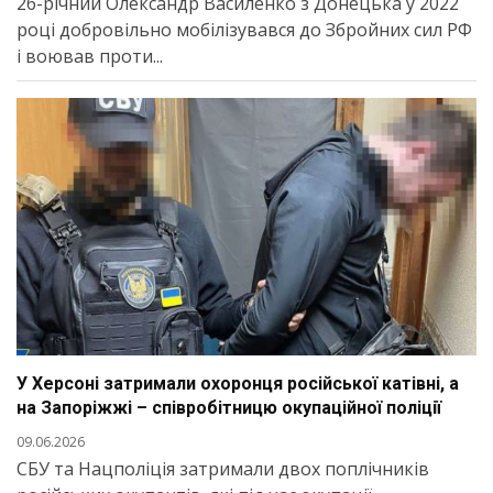
26-річний Олександр Василенко з Донецька у 2022
році добровільно мобілізувався до Збройних сил РФ
і воював проти...
У Херсоні затримали охоронця російської катівні, а
на Запоріжжі – співробітницю окупаційної поліції
09.06.2026
СБУ та Нацполіція затримали двох поплічників