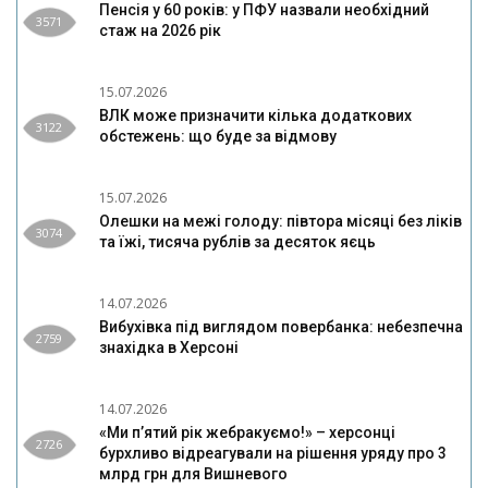
Пенсія у 60 років: у ПФУ назвали необхідний
3571
стаж на 2026 рік
15.07.2026
ВЛК може призначити кілька додаткових
3122
обстежень: що буде за відмову
15.07.2026
Олешки на межі голоду: півтора місяці без ліків
3074
та їжі, тисяча рублів за десяток яєць
14.07.2026
Вибухівка під виглядом повербанка: небезпечна
2759
знахідка в Херсоні
14.07.2026
«Ми п’ятий рік жебракуємо!» – херсонці
2726
бурхливо відреагували на рішення уряду про 3
млрд грн для Вишневого