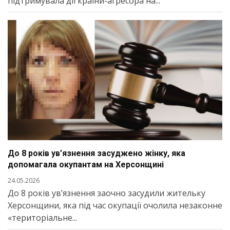
підтримувала дії країни-агресора на...
До 8 років ув’язнення засуджено жінку, яка
допомагала окупантам на Херсонщині
24.05.2026
До 8 років ув’язнення заочно засудили жительку
Херсонщини, яка під час окупації очолила незаконне
«територіальне...