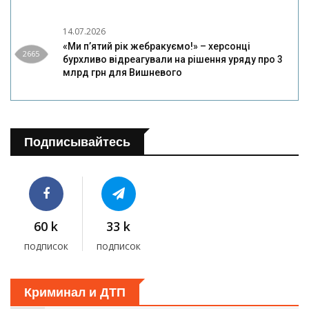
14.07.2026
«Ми п’ятий рік жебракуємо!» – херсонці
2665
бурхливо відреагували на рішення уряду про 3
млрд грн для Вишневого
Подписывайтесь
60 k
33 k
подписок
подписок
Криминал и ДТП