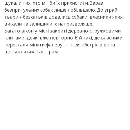
шукали тих, хто міг би їх прихистити. Зараз
безпритульних собак лише побільшало. До зграй
тварин-безхатьків додались собаки, власники яких
виїхали та залишили їх напризволяще.
Багато вікон у місті закриті деревно-стружковими
плитами. Деякі вже повторно. Є й такі, де власники
перестали міняти фанеру — після обстрілів вона
щотижня вилітає з рам.
.