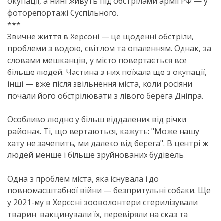
окупації, а нині живуть під обстрілами армії РФ — у
фоторепортажі Суспільного.
***
Звичне життя в Херсоні — це щоденні обстріли,
проблеми з водою, світлом та опаленням. Однак, за
словами мешканців, у місто повертається все
більше людей. Частина з них поїхала ще з окупації,
інші — вже після звільнення міста, коли росіяни
почали його обстрілювати з лівого берега Дніпра.
Особливо людно у більш віддалених від річки
районах. Ті, що вертаються, кажуть: "Може нашу
хату не зачепить, ми далеко від берега". В центрі ж
людей менше і більше зруйнованих будівель.
Одна з проблем міста, яка існувала і до
повномасштабної війни — безпритульні собаки. Ще
у 2021-му в Херсоні зооволонтери стерилізували
тварин, вакцинували їх, перевіряли на сказ та