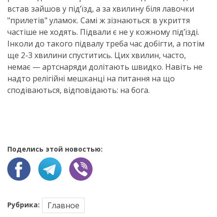
встав зайшов у підʼїзд, а за хвилину біля лавочки
"прилетів" уламок. Самі ж зізнаються: в укриття
частіше не ходять. Підвали є не у кожному підʼїзді.
Інколи до такого підвалу треба час добігти, а потім
ще 2-3 хвилини спуститись. Цих хвилин, часто,
немає — артснаряди долітають швидко. Навіть не
надто релігійні мешканці на питання на що
сподіваються, відповідають: на бога.
Поделись этой новостью:
Рубрика:
Главное