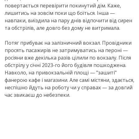
повертається перевірити покинутий дім. Каже,
лишитись на зовсім поки що боїться. Інша —
навпаки, виїздила на пару днів відпочити від сирен
та обстрілів, але довго без дому не витримала.
Потяг прибуває на залізничний вокзал. Провідники
просять пасажирів не затримуватись на пероні —
росіяни вже декілька разів цілили по вокзалу. Після
обстрілу у січні 2023-го його будівля пошкоджена.
Навколо, на привокзальній площі — "зашиті"
фанерою кафе і магазини. Але самі містяни, здається,
неспішно йдуть на роботу чи у справах — за довгий
час звикаєш до небезпеки.