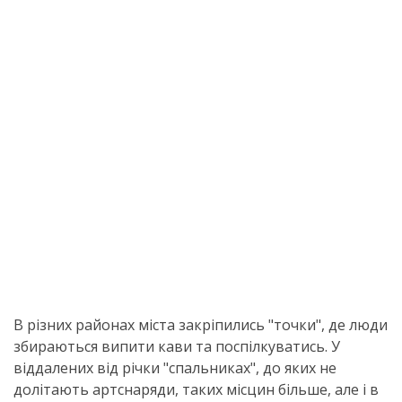
В різних районах міста закріпились "точки", де люди
збираються випити кави та поспілкуватись. У
віддалених від річки "спальниках", до яких не
долітають артснаряди, таких місцин більше, але і в