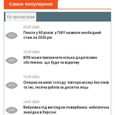
Самое популярное
По просмотрам
(активная вкладка)
23.07.2026
Пенсія у 60 років: у ПФУ назвали необхідний
3511
стаж на 2026 рік
15.07.2026
ВЛК може призначити кілька додаткових
3062
обстежень: що буде за відмову
15.07.2026
Олешки на межі голоду: півтора місяці без ліків
3015
та їжі, тисяча рублів за десяток яєць
14.07.2026
Вибухівка під виглядом повербанка: небезпечна
2698
знахідка в Херсоні