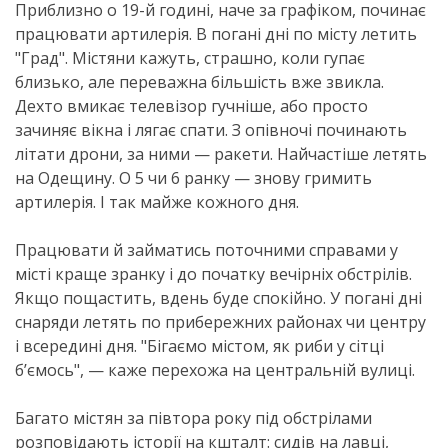
Приблизно о 19-й годині, наче за графіком, починає
працювати артилерія. В погані дні по місту летить
"Град". Містяни кажуть, страшно, коли гупає
близько, але переважна більшість вже звикла.
Дехто вмикає телевізор гучніше, або просто
зачиняє вікна і лягає спати. З опівночі починають
літати дрони, за ними — ракети. Найчастіше летять
на Одещину. О 5 чи 6 ранку — знову гримить
артилерія. І так майже кожного дня.
Працювати й займатись поточними справами у
місті краще зранку і до початку вечірніх обстрілів.
Якщо пощастить, вдень буде спокійно. У погані дні
снаряди летять по прибережних районах чи центру
і всередині дня. "Бігаємо містом, як риби у сітці
бʼємось", — каже перехожа на центральній вулиці.
Багато містян за півтора року під обстрілами
розповідають історії на кшталт: сидів на лавці,