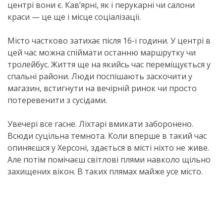
центрі вони є. Кавʼярні, як і перукарні чи салони
краси — це ще і місце соціалізації.
Місто частково затихає після 16-ї години. У центрі в
цей час можна спіймати останню маршрутку чи
тролейбус. Життя ще на якийсь час переміщується у
спальні райони. Люди поспішають заскочити у
магазин, встигнути на вечірній ринок чи просто
потеревенити з сусідами.
Увечері все гасне. Ліхтарі вмикати заборонено.
Всюди суцільна темнота. Коли вперше в такий час
опиняєшся у Херсоні, здається в місті ніхто не живе.
Але потім помічаєш світлові плями навколо щільно
захищених вікон. В таких плямах майже усе місто.