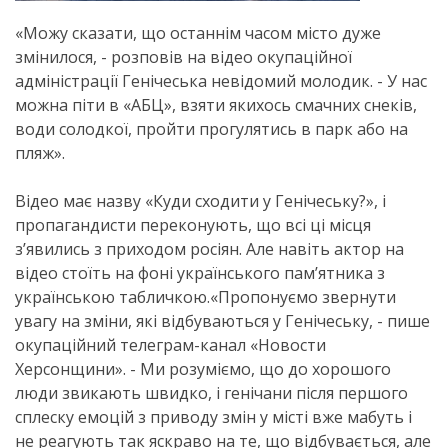
«Можу сказати, що останнім часом місто дуже
змінилося, - розповів на відео окупаційної
адміністрації Генічеська невідомий молодик. - У нас
можна піти в «АБЦ», взяти якихось смачних снеків,
води солодкої, пройти прогулятись в парк або на
пляж».
Відео має назву «Куди сходити у Генічеську?», і
пропагандисти переконують, що всі ці місця
з’явились з приходом росіян. Але навіть актор на
відео стоїть на фоні українського пам’ятника з
українською табличкою.«Пропонуємо звернути
увагу на зміни, які відбуваються у Генічеську, - пише
окупаційний телеграм-канал «Новости
Херсонщини». - Ми розуміємо, що до хорошого
люди звикають швидко, і генічани після першого
сплеску емоцій з приводу змін у місті вже мабуть і
не реагують так яскраво на те, що відбувається, але