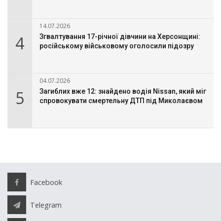
14.07.2026
4
Згвалтування 17-річної дівчини на Херсонщині:
російському військовому оголосили підозру
04.07.2026
5
Загиблих вже 12: знайдено водія Nissan, який міг
спровокувати смертельну ДТП під Миколаєвом
Facebook
Telegram