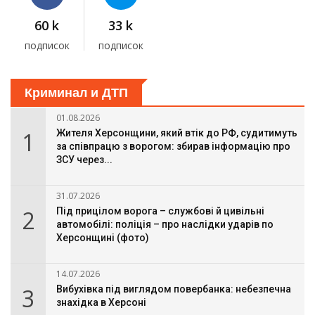
60 k
33 k
подписок
подписок
Криминал и ДТП
01.08.2026
1
Жителя Херсонщини, який втік до РФ, судитимуть
за співпрацю з ворогом: збирав інформацію про
ЗСУ через...
31.07.2026
2
Під прицілом ворога – службові й цивільні
автомобілі: поліція – про наслідки ударів по
Херсонщині (фото)
14.07.2026
3
Вибухівка під виглядом повербанка: небезпечна
знахідка в Херсоні