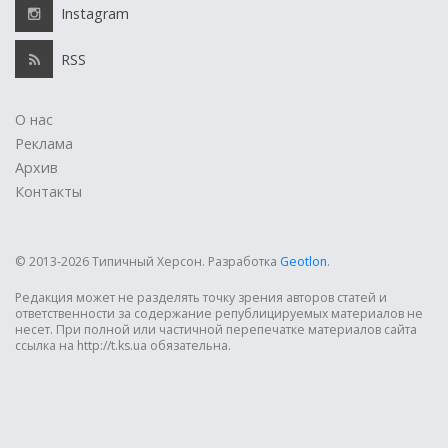
Instagram
RSS
О нас
Реклама
Архив
Контакты
© 2013-2026 Типичный Херсон.
Разработка
Geotlon
.
Редакция может не разделять точку зрения авторов статей и
ответственности за содержание републицируемых материалов не
несет. При полной или частичной перепечатке материалов сайта
ссылка на http://t.ks.ua обязательна.