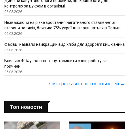
Диня чи кавун: дієтологи пояснили, що краще їсти для
контролю за цукром в організмі
06.08.2026
Незважаючи на різке зростання негативного ставлення зі
сторони поляків, близько 75% українців залишаться в Польщі
06.08.2026
Фахівці назвали найкращий вид хліба для здоров'я кишківника
06.08.2026
Близько 40% українців хочуть змінити свою роботу: які
причини
06.08.2026
Смотреть всю ленту новостей
→
Топ новости