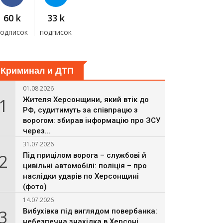
60 k
33 k
подписок
подписок
Криминал и ДТП
01.08.2026
1
Жителя Херсонщини, який втік до
РФ, судитимуть за співпрацю з
ворогом: збирав інформацію про ЗСУ
через...
31.07.2026
2
Під прицілом ворога – службові й
цивільні автомобілі: поліція – про
наслідки ударів по Херсонщині
(фото)
14.07.2026
3
Вибухівка під виглядом повербанка:
небезпечна знахідка в Херсоні