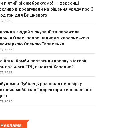
и п’ятий рік жебракуємо!» – херсонці
рхливо відреагували на рішення уряду про 3
рд грн для Вишневого
07.2026
возила людей з окупації та пережила
лон: в Одесі попрощалися з херсонською
лонтеркою Оленою Тарасенко
07.2026
сійські бомби поставили крапку в історії
андального ТРЦ в центрі Херсона?
07.2026
будсмен Лубінець розпочав перевірку
ставин мобілізації директора херсонського
цею
07.2026
Реклама