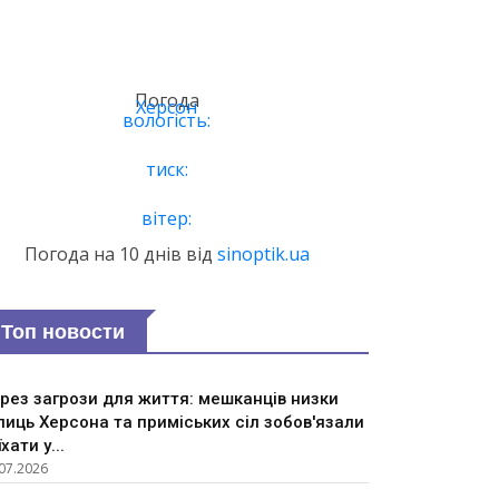
Погода
Херсон
вологість:
тиск:
вітер:
Погода на 10 днів від
sinoptik.ua
Топ новости
рез загрози для життя: мешканців низки
лиць Херсона та приміських сіл зобов'язали
їхати у...
07.2026