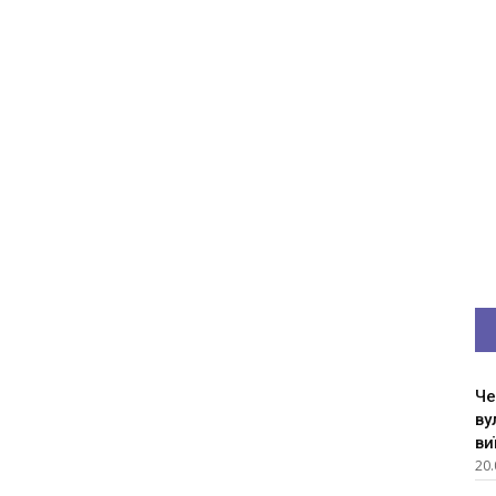
Че
ву
ви
20.