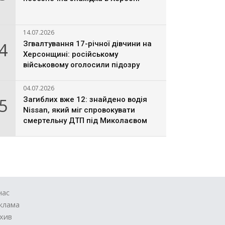
14.07.2026
4
Згвалтування 17-річної дівчини на
Херсонщині: російському
військовому оголосили підозру
04.07.2026
5
Загиблих вже 12: знайдено водія
Nissan, який міг спровокувати
смертельну ДТП під Миколаєвом
нас
клама
хив