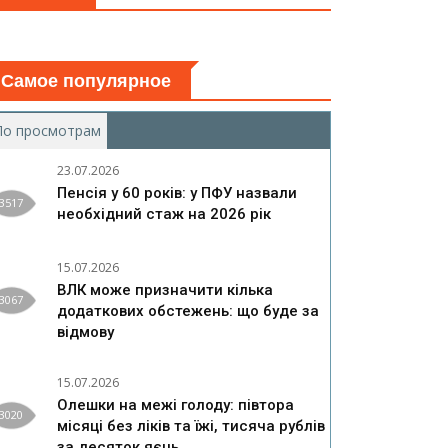
Самое популярное
По просмотрам
(активная вкладка)
23.07.2026
Пенсія у 60 років: у ПФУ назвали
3517
необхідний стаж на 2026 рік
15.07.2026
ВЛК може призначити кілька
3067
додаткових обстежень: що буде за
відмову
15.07.2026
Олешки на межі голоду: півтора
3020
місяці без ліків та їжі, тисяча рублів
за десяток яєць