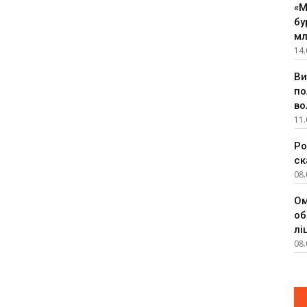
«М
бу
мл
14.
Ви
по
во
11.
Ро
ск
08.
Ом
об
лі
08.