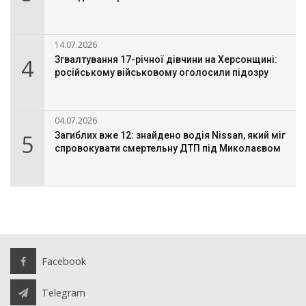
14.07.2026
4
Згвалтування 17-річної дівчини на Херсонщині:
російському військовому оголосили підозру
04.07.2026
5
Загиблих вже 12: знайдено водія Nissan, який міг
спровокувати смертельну ДТП під Миколаєвом
Facebook
Telegram