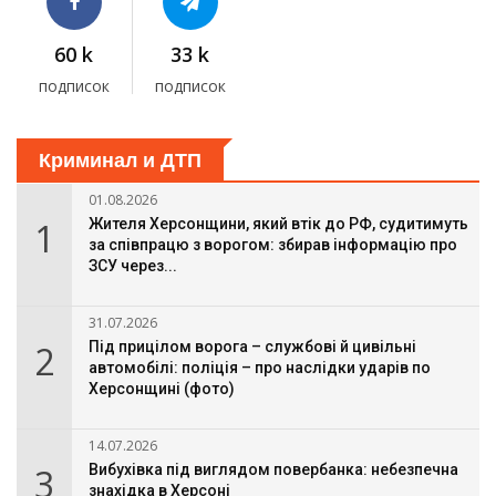
60 k
33 k
подписок
подписок
Криминал и ДТП
01.08.2026
1
Жителя Херсонщини, який втік до РФ, судитимуть
за співпрацю з ворогом: збирав інформацію про
ЗСУ через...
31.07.2026
2
Під прицілом ворога – службові й цивільні
автомобілі: поліція – про наслідки ударів по
Херсонщині (фото)
14.07.2026
3
Вибухівка під виглядом повербанка: небезпечна
знахідка в Херсоні