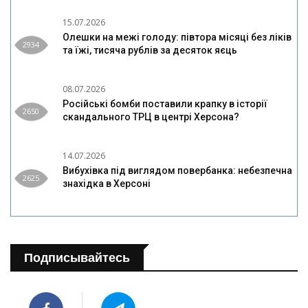
15.07.2026
Олешки на межі голоду: півтора місяці без ліків
2934
та їжі, тисяча рублів за десяток яєць
08.07.2026
Російські бомби поставили крапку в історії
2650
скандального ТРЦ в центрі Херсона?
14.07.2026
Вибухівка під виглядом повербанка: небезпечна
2625
знахідка в Херсоні
Подписывайтесь