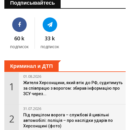
Подписывайтесь
60 k
33 k
подписок
подписок
Криминал и ДТП
01.08.2026
1
Жителя Херсонщини, який втік до РФ, судитимуть
за співпрацю з ворогом: збирав інформацію про
ЗСУ через...
31.07.2026
2
Під прицілом ворога – службові й цивільні
автомобілі: поліція – про наслідки ударів по
Херсонщині (фото)