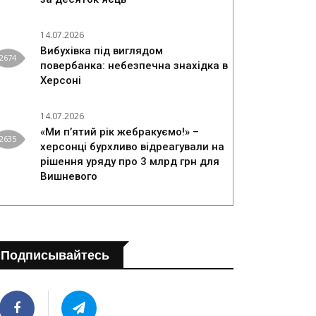
14.07.2026
Вибухівка під виглядом
2674
повербанка: небезпечна знахідка в
Херсоні
14.07.2026
«Ми п’ятий рік жебракуємо!» –
2635
херсонці бурхливо відреагували на
рішення уряду про 3 млрд грн для
Вишневого
Подписывайтесь