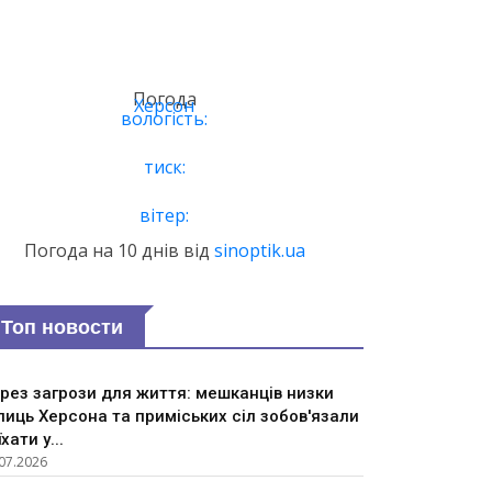
Погода
Херсон
вологість:
тиск:
вітер:
Погода на 10 днів від
sinoptik.ua
Топ новости
рез загрози для життя: мешканців низки
лиць Херсона та приміських сіл зобов'язали
їхати у...
07.2026