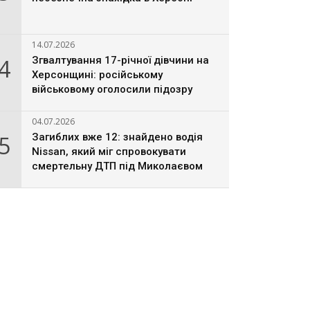
14.07.2026
4
Згвалтування 17-річної дівчини на
Херсонщині: російському
військовому оголосили підозру
04.07.2026
5
Загиблих вже 12: знайдено водія
Nissan, який міг спровокувати
смертельну ДТП під Миколаєвом