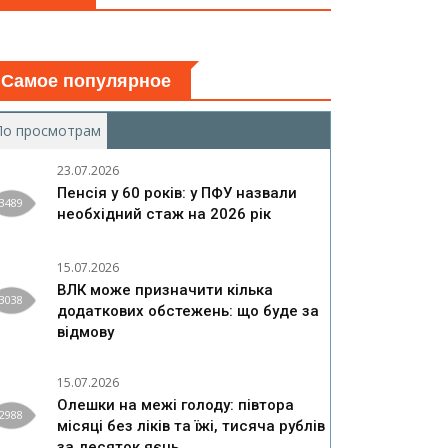
Самое популярное
По просмотрам
(активная вкладка)
23.07.2026
Пенсія у 60 років: у ПФУ назвали
3489
необхідний стаж на 2026 рік
15.07.2026
ВЛК може призначити кілька
3038
додаткових обстежень: що буде за
відмову
15.07.2026
Олешки на межі голоду: півтора
2988
місяці без ліків та їжі, тисяча рублів
за десяток яєць