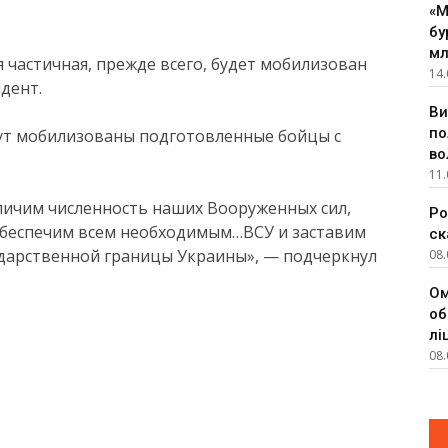
«М
бу
мл
я частичная, прежде всего, будет мобилизован
14.
дент.
Ви
по
дут мобилизованы подготовленные бойцы с
во
11.
личим численность наших Вооруженных сил,
Ро
обеспечим всем необходимым…ВСУ и заставим
ск
ударственной границы Украины», — подчеркнул
08.
Ом
об
лі
08.