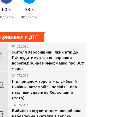
60 k
33 k
подписок
подписок
Криминал и ДТП
01.08.2026
1
Жителя Херсонщини, який втік до
РФ, судитимуть за співпрацю з
ворогом: збирав інформацію про ЗСУ
через...
31.07.2026
2
Під прицілом ворога – службові й
цивільні автомобілі: поліція – про
наслідки ударів по Херсонщині
(фото)
14.07.2026
3
Вибухівка під виглядом повербанка:
небезпечна знахідка в Херсоні