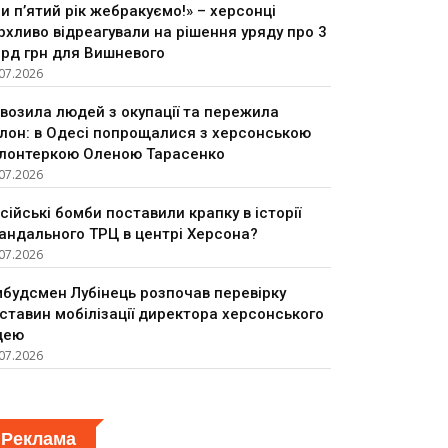
и п’ятий рік жебракуємо!» – херсонці
рхливо відреагували на рішення уряду про 3
рд грн для Вишневого
07.2026
возила людей з окупації та пережила
лон: в Одесі попрощалися з херсонською
лонтеркою Оленою Тарасенко
07.2026
сійські бомби поставили крапку в історії
андального ТРЦ в центрі Херсона?
07.2026
будсмен Лубінець розпочав перевірку
ставин мобілізації директора херсонського
цею
07.2026
Реклама