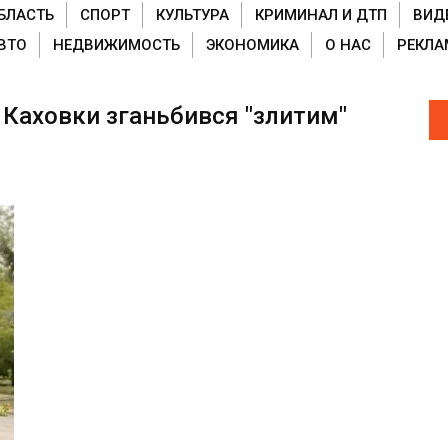
БЛАСТЬ
СПОРТ
КУЛЬТУРА
КРИМИНАЛ И ДТП
ВИД
ВТО
НЕДВИЖИМОСТЬ
ЭКОНОМИКА
О НАС
РЕКЛА
ї Каховки зганьбився "злитим"