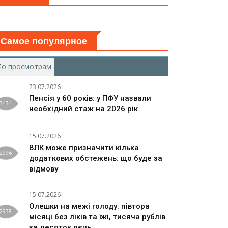
Самое популярное
По просмотрам
(активная вкладка)
23.07.2026
Пенсія у 60 років: у ПФУ назвали
3434
необхідний стаж на 2026 рік
15.07.2026
ВЛК може призначити кілька
2996
додаткових обстежень: що буде за
відмову
15.07.2026
Олешки на межі голоду: півтора
2938
місяці без ліків та їжі, тисяча рублів
за десяток яєць