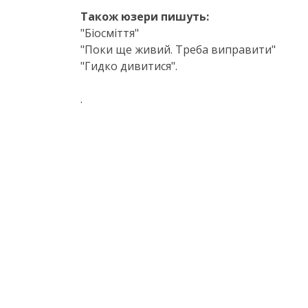
Також юзери пишуть:
"Біосміття"
"Поки ще живий. Треба виправити"
"Гидко дивитися".
.