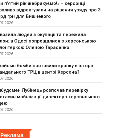
и п’ятий рік жебракуємо!» – херсонці
рхливо відреагували на рішення уряду про 3
рд грн для Вишневого
07.2026
возила людей з окупації та пережила
лон: в Одесі попрощалися з херсонською
лонтеркою Оленою Тарасенко
07.2026
сійські бомби поставили крапку в історії
андального ТРЦ в центрі Херсона?
07.2026
будсмен Лубінець розпочав перевірку
ставин мобілізації директора херсонського
цею
07.2026
Реклама