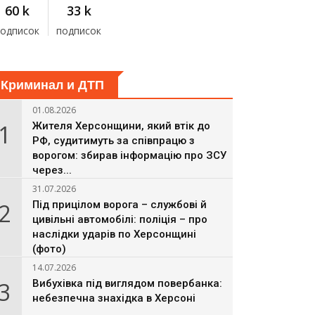
60 k
33 k
подписок
подписок
Криминал и ДТП
01.08.2026
1
Жителя Херсонщини, який втік до
РФ, судитимуть за співпрацю з
ворогом: збирав інформацію про ЗСУ
через...
31.07.2026
2
Під прицілом ворога – службові й
цивільні автомобілі: поліція – про
наслідки ударів по Херсонщині
(фото)
14.07.2026
3
Вибухівка під виглядом повербанка:
небезпечна знахідка в Херсоні