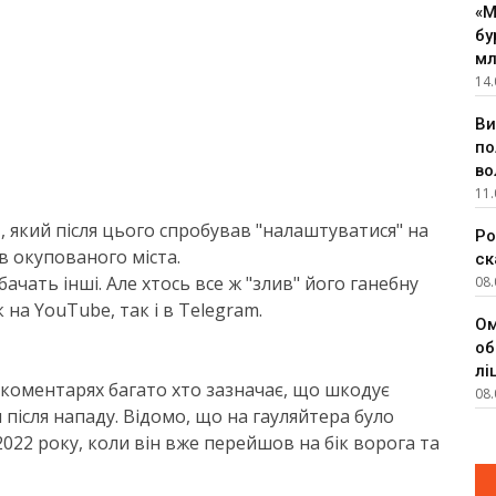
«М
бу
мл
14.
Ви
по
во
11.
т, який після цього спробував "налаштуватися" на
Ро
в окупованого міста.
ск
ачать інші. Але хтось все ж "злив" його ганебну
08.
к на YouTube, так і в Telegram.
Ом
об
лі
 коментарях багато хто зазначає, що шкодує
08.
після нападу. Відом​о, що на гауляйтера було
 2022 року, коли він вже перейшов на бік ворога та