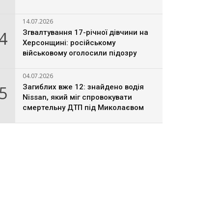
14.07.2026
4
Згвалтування 17-річної дівчини на
Херсонщині: російському
військовому оголосили підозру
04.07.2026
5
Загиблих вже 12: знайдено водія
Nissan, який міг спровокувати
смертельну ДТП під Миколаєвом