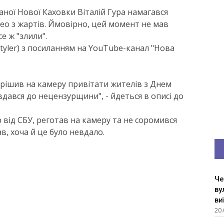
аної Нової Каховки Віталій Гура намагався
део з жартів. Ймовірно, цей момент не мав
е ж "злили".
tyler) з посиланням на YouTube-канал "Нова
ирішив на камеру привітати жителів з Днем
дався до нецензурщини", - йдеться в описі до
 від СБУ, реготав на камеру та не соромився
в, хоча й це було невдало.
Че
ву
ви
20.