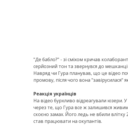
"Де бабло?" - зі сміхом кричав колаборан
серйозний тон та звернувся до мешканці
Навряд чи Гура планував, що це відео поб
промову, після чого вона "завірусилася" я
Реакція українців
На відео бурхливо відреагували юзери. У
через те, що Гура все ж залишився живим 
скоєно замах. Його ледь не ​вбили влітку
став працювати на окупантів.