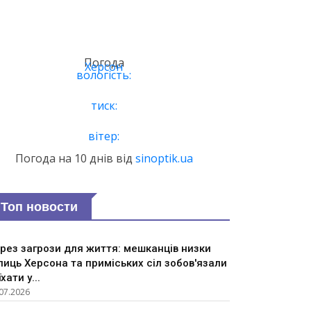
Погода
Херсон
вологість:
тиск:
вітер:
Погода на 10 днів від
sinoptik.ua
Топ новости
рез загрози для життя: мешканців низки
лиць Херсона та приміських сіл зобов'язали
їхати у...
07.2026