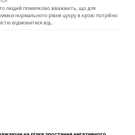
2026
то людей помилково вважають, що для
римки нормального рівня цукру в крові потрібно
істю відмовитися від...
ажаючи на різке зростання негативного