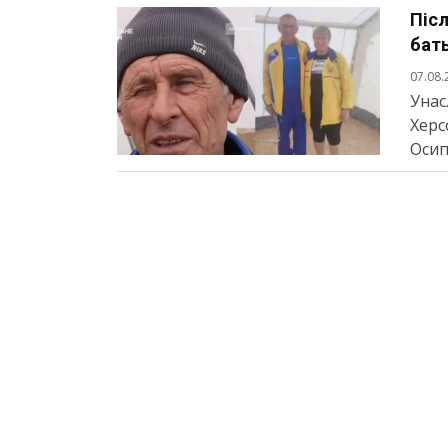
Післ
бать
07.08.
Унас
Херс
Осип