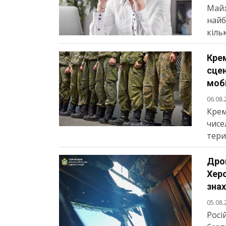
Майж
найб
кільк
Кре
сце
моб
06.08.
Крем
чисе
тери
Дрон
Херс
знах
05.08.
Росі