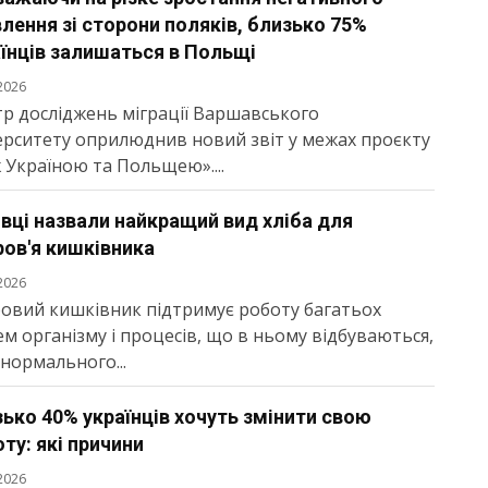
лення зі сторони поляків, близько 75%
їнців залишаться в Польщі
2026
р досліджень міграції Варшавського
ерситету оприлюднив новий звіт у межах проєкту
 Україною та Польщею»....
вці назвали найкращий вид хліба для
ов'я кишківника
2026
овий кишківник підтримує роботу багатьох
ем організму і процесів, що в ньому відбуваються,
д нормального...
ько 40% українців хочуть змінити свою
ту: які причини
2026