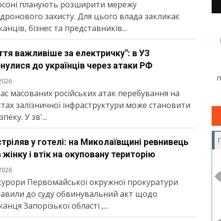
рсоні планують розширити мережу
дронового захисту. Для цього влада закликає
анців, бізнес та представників...
тя важливіше за електричку": в УЗ
нулися до українців через атаки РФ
2026
час масованих російських атак перебування на
ктах залізничної інфраструктури може становити
пеку. У зв'...
тріляв у готелі: на Миколаївщині ревнивець
 жінку і втік на окуповану територію
2026
урори Первомайської окружної прокуратури
авили до суду обвинувальний акт щодо
анця Запорізької області ,...