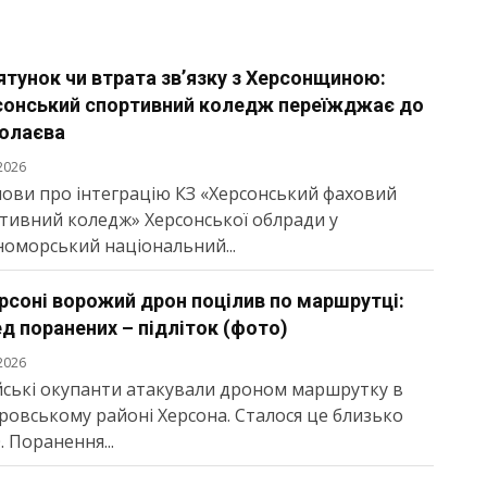
тунок чи втрата зв’язку з Херсонщиною:
сонський спортивний коледж переїжджає до
олаєва
2026
ови про інтеграцію КЗ «Херсонський фаховий
тивний коледж» Херсонської облради у
оморський національний...
рсоні ворожий дрон поцілив по маршрутці:
д поранених – підліток (фото)
2026
йські окупанти атакували дроном маршрутку в
ровському районі Херсона. Сталося це близько
. Поранення...