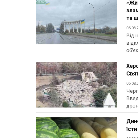
«Жит
злам
та 
06.08.
Від 
відк
об’єк
Хер
Свя
06.08.
Черг
Введ
дрон
Диня
їсти