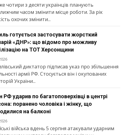
е чотири з десяти українців планують
лижчим часом змінити місце роботи. За рік
ість охочих змінити...
мль готується застосувати жорсткий
нарій «ДНР»: що відомо про можливу
ілізацію на ТОТ Херсонщини
2026
лівський диктатор підписав указ про збільшення
льності армії РФ. Стосується він і окупованих
торій України...
 РФ ударив по багатоповерхівці в центрі
она: поранено чоловіка і жінку, що
одилися на балконі
2026
йські війська вдень 5 серпня атакували ударним