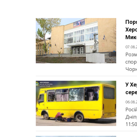
Поря
Хер
Мик
07.08.
Розм
спор
Чорн
У Хе
сере
06.08.
Росі
Дніп
11:50