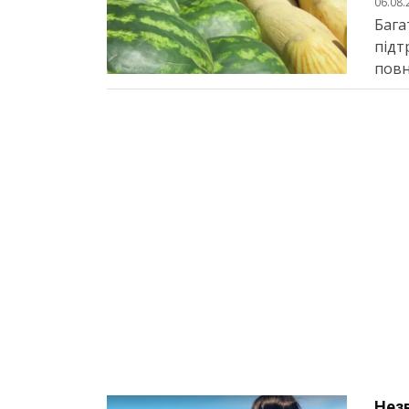
06.08.
Бага
підт
повн
Незв