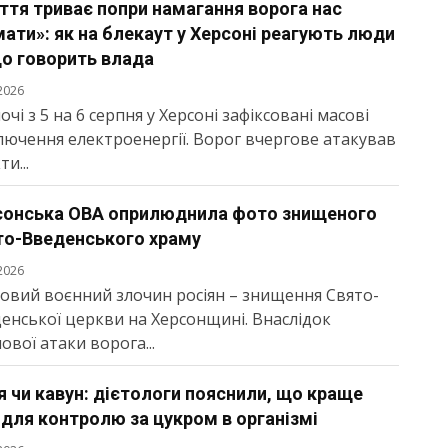
тя триває попри намагання ворога нас
ати»: як на блекаут у Херсоні реагують люди
що говорить влада
2026
ночі з 5 на 6 серпня у Херсоні зафіксовані масові
лючення електроенергії. Ворог вчергове атакував
ти...
сонська ОВА оприлюднила фото знищеного
то-Введенського храму
2026
овий воєнний злочин росіян – знищення Свято-
енської церкви на Херсонщині. Внаслідок
ової атаки ворога...
 чи кавун: дієтологи пояснили, що краще
 для контролю за цукром в організмі