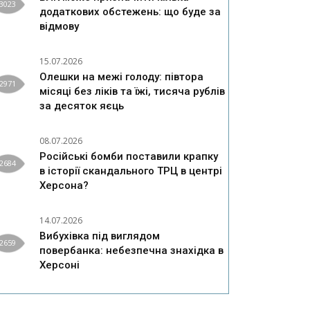
3023
додаткових обстежень: що буде за
відмову
15.07.2026
Олешки на межі голоду: півтора
2971
місяці без ліків та їжі, тисяча рублів
за десяток яєць
08.07.2026
Російські бомби поставили крапку
2684
в історії скандального ТРЦ в центрі
Херсона?
14.07.2026
Вибухівка під виглядом
2659
повербанка: небезпечна знахідка в
Херсоні