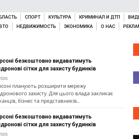
БЛАСТЬ
СПОРТ
КУЛЬТУРА
КРИМИНАЛ И ДТП
ВИД
ВТО
НЕДВИЖИМОСТЬ
ЭКОНОМИКА
О НАС
РЕКЛА
ерсоні безкоштовно видаватимуть
дронові сітки для захисту будинків
2026
рсоні планують розширити мережу
дронового захисту. Для цього влада закликає
анців, бізнес та представників...
ерсоні безкоштовно видаватимуть
дронові сітки для захисту будинків
2026