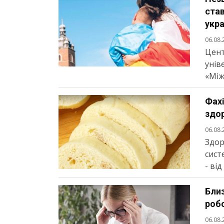
став
укра
06.08.
Цент
унів
«Між
Фахі
здор
06.08.
Здор
сист
- ві
Близ
робо
06.08.