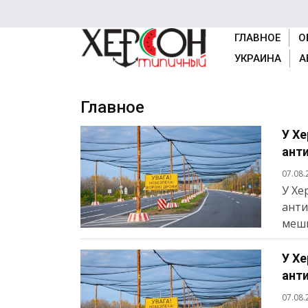
ГЛАВНОЕ
О
УКРАИНА
А
Главное
У Х
анти
07.08.
У Хе
анти
мешк
У Х
анти
07.08.