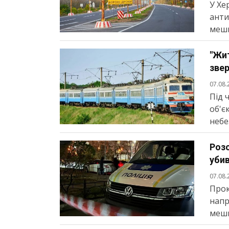
У Хе
анти
мешк
"Жит
звер
07.08.
Під 
об'є
небез
Розс
убив
07.08.
Прок
напр
мешк