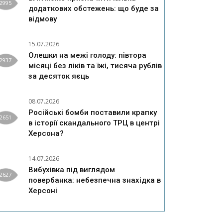
2995
додаткових обстежень: що буде за
відмову
15.07.2026
Олешки на межі голоду: півтора
2937
місяці без ліків та їжі, тисяча рублів
за десяток яєць
08.07.2026
Російські бомби поставили крапку
2651
в історії скандального ТРЦ в центрі
Херсона?
14.07.2026
Вибухівка під виглядом
2627
повербанка: небезпечна знахідка в
Херсоні