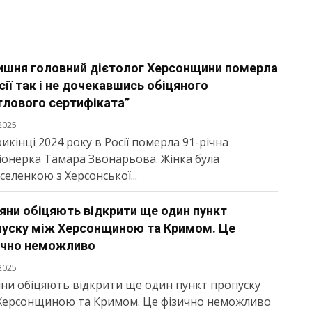
ишня головний дієтолог Херсонщини померла
сії так і не дочекавшись обіцяного
тлового сертифіката”
2025
икінці 2024 року в Росії померла 91-річна
іонерка Тамара Звонарьова. Жінка була
селенкою з Херсонської...
яни обіцяють відкрити ще один пункт
пуску між Херсонщиною та Кримом. Це
ично неможливо
2025
яни обіцяють відкрити ще один пункт пропуску
Херсонщиною та Кримом. Це фізично неможливо