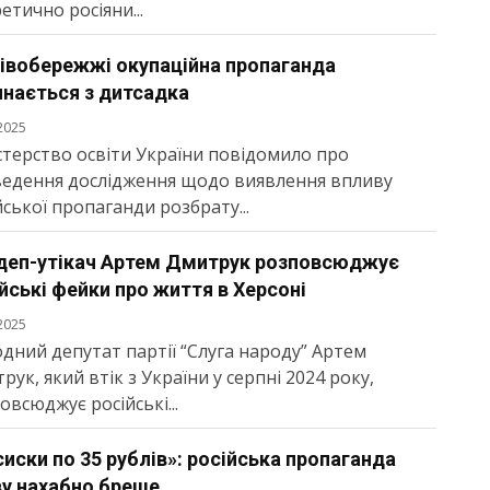
етично росіяни...
лівобережжі окупаційна пропаганда
инається з дитсадка
2025
стерство освіти України повідомило про
едення дослідження щодо виявлення впливу
йської пропаганди розбрату...
деп-утікач Артем Дмитрук розповсюджує
йські фейки про життя в Херсоні
2025
дний депутат партії “Слуга народу” Артем
рук, який втік з України у серпні 2024 року,
овсюджує російські...
иски по 35 рублів»: російська пропаганда
ву нахабно бреше