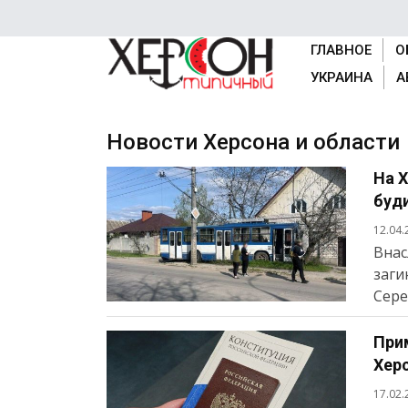
ГЛАВНОЕ
О
УКРАИНА
А
Новости Херсона и области
На 
буди
12.04.
Внас
заги
Сере
При
Херс
17.02.