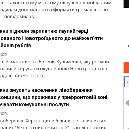
овокаховському міському окрузі маломобільним
адянам допомагають оформити громадянство
– повідомила у...
яни підняли зарплатню гауляйтерці
пованого Новотроїцького до майже п’яти
йонів рублів
2025
шня масажистка Євгенія Кузьменко, яку росіяни
начили керувати окупованою Новотроїцькою
адою, схоже цього...
іяни змусять населення лівобережжя
онщини, що проживає у прифронтовій зоні,
ачувати комунальні послуги
2025
івобережжі Херсонщини більше не залишиться
званих “безплатних територій”, населення яких