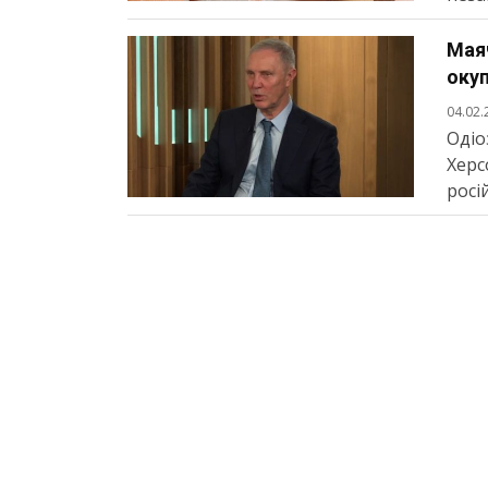
Маяч
оку
04.02.
Одіо
Херс
росій