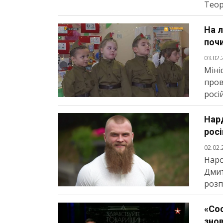
Теор
На 
поч
03.02.
Міні
пров
росі
Нар
росі
02.02.
Наро
Дмит
розп
«Сос
зно