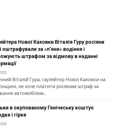
яйтера Нової Каховки Віталія Гуру росіяни
і оштрафували за «п’яне» водіння і
рожують штрафом за відмову в наданні
рмації
2025
ічний Віталій Гура, гауляйтер Нової Каховки на
онщині, не хоче платити росіянам штраф за
вання автомобілем...
ьки в окупованому Генічеську коштує
дке і гірке
2025