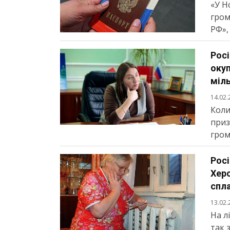
«У Н
гром
РФ», 
Росі
оку
міль
14.02.
Коли
приз
гром
Рос
Херс
спл
13.02.
На л
так 