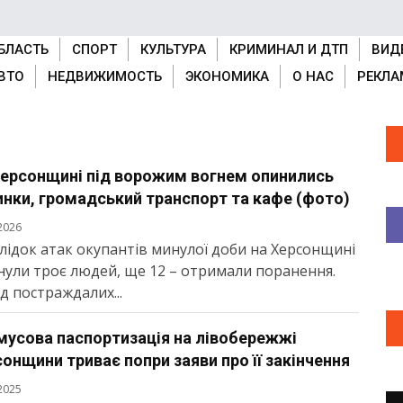
БЛАСТЬ
СПОРТ
КУЛЬТУРА
КРИМИНАЛ И ДТП
ВИД
ВТО
НЕДВИЖИМОСТЬ
ЭКОНОМИКА
О НАС
РЕКЛА
Херсонщині під ворожим вогнем опинились
нки, громадський транспорт та кафе (фото)
2026
лідок атак окупантів минулої доби на Херсонщині
нули троє людей, ще 12 – отримали поранення.
д постраждалих...
мусова паспортизація на лівобережжі
онщини триває попри заяви про її закінчення
2025