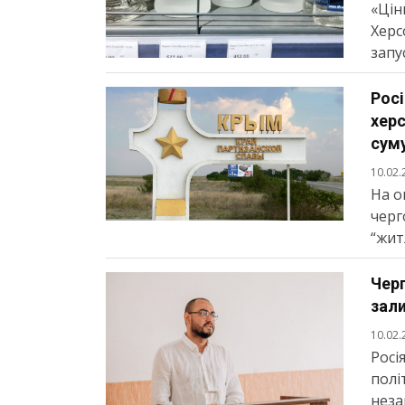
«Цін
Херс
запу
Росі
хер
суму
10.02.
На о
черг
“жит
Черг
зал
10.02.
Росі
полі
неза