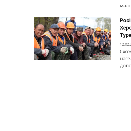
мало
Росі
Херс
Тур
12.02.
Схож
насе
допо