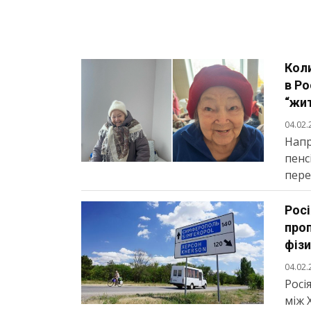
Кол
в Ро
“жи
04.02.
Напр
пенс
пере
Росі
про
фіз
04.02.
Росі
між 