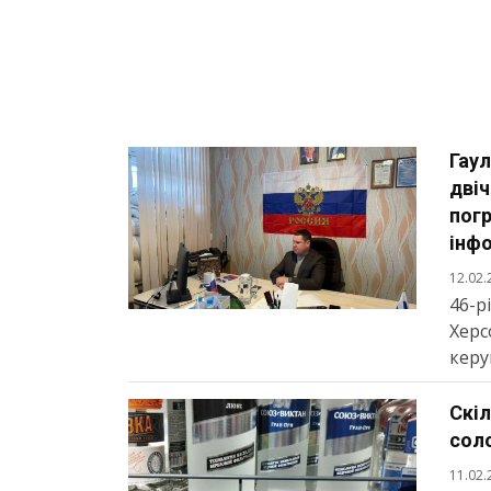
Гаул
двіч
пог
інфо
12.02.
46-р
Херс
керу
Скіл
соло
11.02.