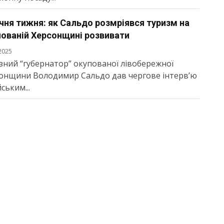
ня тижня: як Сальдо розмріявся туризм на
пованій Херсонщині розвивати
2025
зний “губернатор” окупованої лівобережної
онщини Володимир Сальдо дав чергове інтерв’ю
ським...