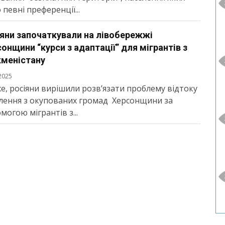
 певні преференції...
яни започаткували на лівобережжі
онщини “курси з адаптації” для мігрантів з
кменістану
2025
е, росіяни вирішили розв’язати проблему відтоку
лення з окупованих громад Херсонщини за
могою мігрантів з...