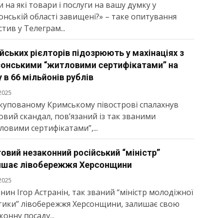
и на які товари і послуги на вашу думку у
онській області завищені?» – таке опитування
стив у Телеграм...
йських рієлторів підозрюють у махінаціях з
сонськими “житловими сертифікатами” на
 в 66 мільйонів рублів
2025
купованому Кримському півострові спалахнув
овий скандал, пов’язаний із так званими
ловими сертифікатами”,...
овий незаконний російський “міністр”
ишає лівобережжя Херсонщини
2025
янин Ігор Астранін, так званий “міністр молодіжної
тики” лівобережжя Херсонщини, залишає свою
конну посаду...