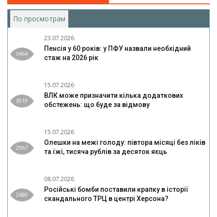
По просмотрам
(активная вкладка)
23.07.2026
Пенсія у 60 років: у ПФУ назвали необхідний
3464
стаж на 2026 рік
15.07.2026
ВЛК може призначити кілька додаткових
3019
обстежень: що буде за відмову
15.07.2026
Олешки на межі голоду: півтора місяці без ліків
2967
та їжі, тисяча рублів за десяток яєць
08.07.2026
Російські бомби поставили крапку в історії
2680
скандального ТРЦ в центрі Херсона?