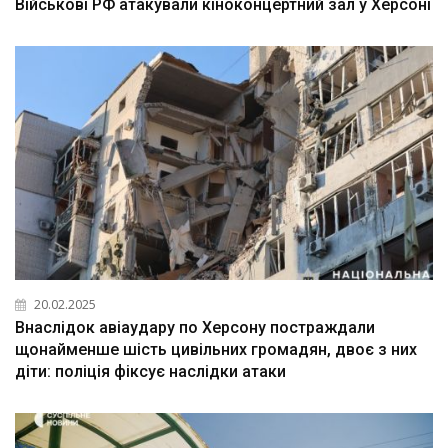
Військові РФ атакували кіноконцертний зал у Херсоні
20.02.2025
Внаслідок авіаудару по Херсону постраждали
щонайменше шість цивільних громадян, двоє з них
діти: поліція фіксує наслідки атаки