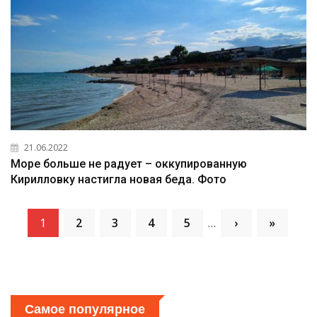
21.06.2022
Море больше не радует – оккупированную
Кирилловку настигла новая беда. Фото
1
2
3
4
5
…
›
»
Самое популярное