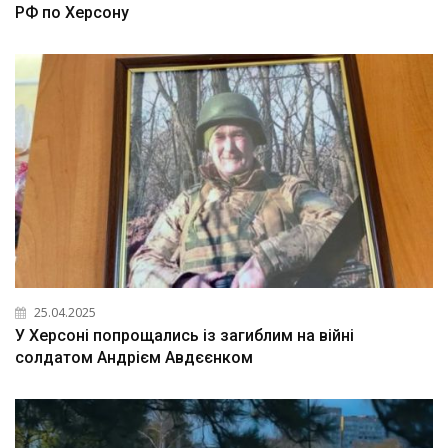
РФ по Херсону
25.04.2025
У Херсоні попрощались із загиблим на війні
солдатом Андрієм Авдєєнком