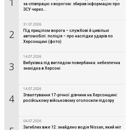
1
за співпрацю з ворогом: збирав інформацію про
ЗСУ через...
31.07.2026
2
Під прицілом ворога – службові й цивільні
автомобілі: поліція – про наслідки ударів по
Херсонщині (фото)
14.07.2026
3
Вибухівка під виглядом повербанка: небезпечна
знахідка в Херсоні
14.07.2026
4
Згвалтування 17-річної дівчини на Херсонщині:
російському військовому оголосили підозру
04.07.2026
Загиблих вже 12: знайдено водія Nissan, який міг