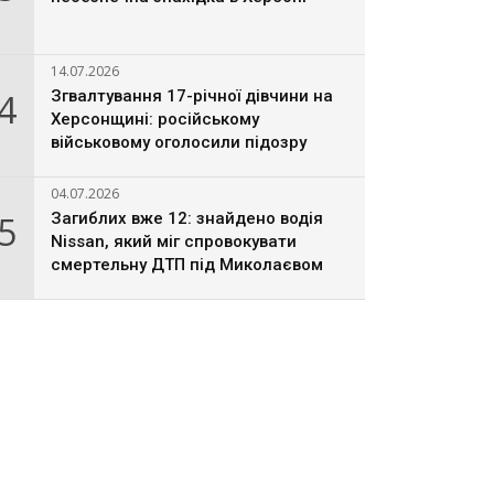
14.07.2026
4
Згвалтування 17-річної дівчини на
Херсонщині: російському
військовому оголосили підозру
04.07.2026
5
Загиблих вже 12: знайдено водія
Nissan, який міг спровокувати
смертельну ДТП під Миколаєвом