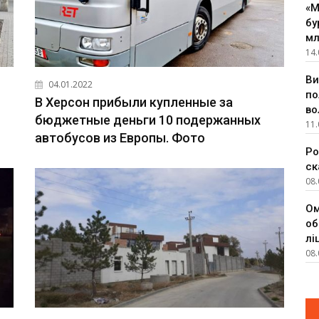
«М
бу
мл
14.
Ви
04.01.2022
по
В Херсон прибыли купленные за
во
бюджетные деньги 10 подержанных
11.
автобусов из Европы. Фото
Ро
ск
08.
Ом
об
лі
08.