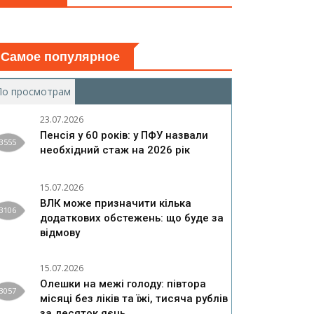
Самое популярное
По просмотрам
(активная вкладка)
23.07.2026
Пенсія у 60 років: у ПФУ назвали
3555
необхідний стаж на 2026 рік
15.07.2026
ВЛК може призначити кілька
3106
додаткових обстежень: що буде за
відмову
15.07.2026
Олешки на межі голоду: півтора
3057
місяці без ліків та їжі, тисяча рублів
за десяток яєць