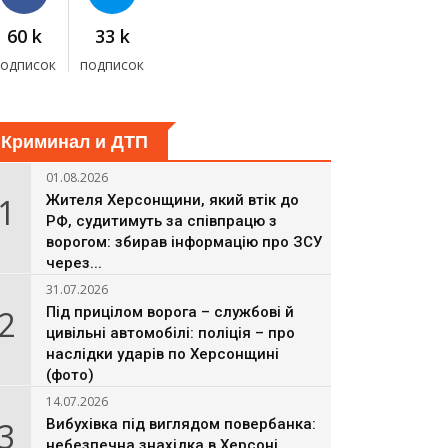
60 k
33 k
подписок
подписок
Криминал и ДТП
01.08.2026
1
Жителя Херсонщини, який втік до
РФ, судитимуть за співпрацю з
ворогом: збирав інформацію про ЗСУ
через...
31.07.2026
2
Під прицілом ворога – службові й
цивільні автомобілі: поліція – про
наслідки ударів по Херсонщині
(фото)
14.07.2026
3
Вибухівка під виглядом повербанка:
небезпечна знахідка в Херсоні