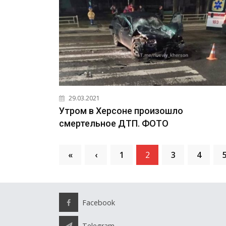
29.03.2021
Утром в Херсоне произошло
смертельное ДТП. ФОТО
«
‹
1
2
3
4
Facebook
Telegram