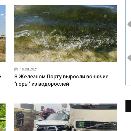
19.08.2021
е
В Железном Порту выросли вонючие
"горы" из водорослей