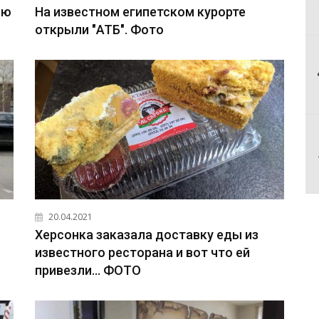
ию
На известном египетском курорте
открыли "АТБ". Фото
20.04.2021
Херсонка заказала доставку еды из
известного ресторана и вот что ей
привезли... ФОТО