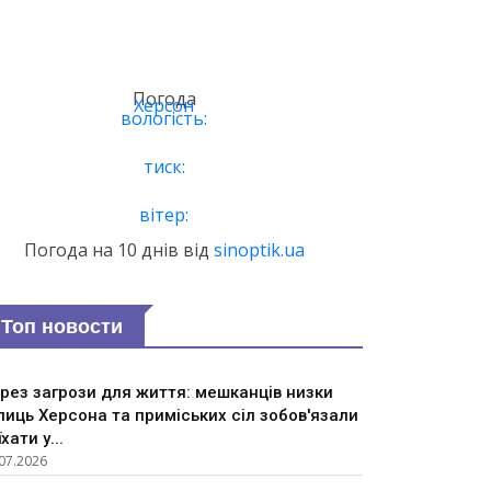
Погода
Херсон
вологість:
тиск:
вітер:
Погода на 10 днів від
sinoptik.ua
Топ новости
рез загрози для життя: мешканців низки
лиць Херсона та приміських сіл зобов'язали
їхати у...
07.2026