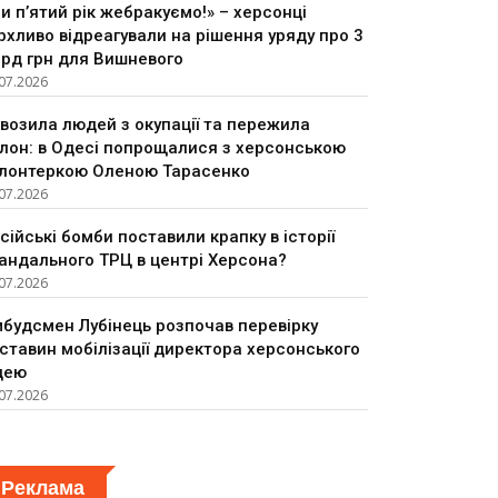
и п’ятий рік жебракуємо!» – херсонці
рхливо відреагували на рішення уряду про 3
рд грн для Вишневого
07.2026
возила людей з окупації та пережила
лон: в Одесі попрощалися з херсонською
лонтеркою Оленою Тарасенко
07.2026
сійські бомби поставили крапку в історії
андального ТРЦ в центрі Херсона?
07.2026
будсмен Лубінець розпочав перевірку
ставин мобілізації директора херсонського
цею
07.2026
Реклама