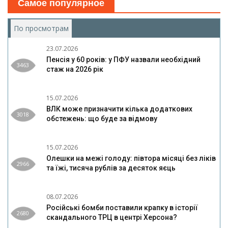
Самое популярное
По просмотрам
(активная вкладка)
23.07.2026
Пенсія у 60 років: у ПФУ назвали необхідний
3463
стаж на 2026 рік
15.07.2026
ВЛК може призначити кілька додаткових
3018
обстежень: що буде за відмову
15.07.2026
Олешки на межі голоду: півтора місяці без ліків
2966
та їжі, тисяча рублів за десяток яєць
08.07.2026
Російські бомби поставили крапку в історії
2680
скандального ТРЦ в центрі Херсона?