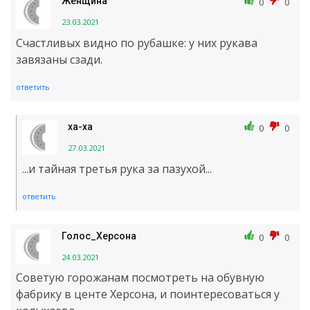
Женщина
0
0
23.03.2021
Счастливых видно по рубашке: у них рукава
завязаны сзади.
ответить
ха-ха
0
0
27.03.2021
...и тайная третья рука за пазухой...
ответить
Голос_Херсона
0
0
24.03.2021
Советую горожанам посмотреть на обувную
фабрику в центе Херсона, и поинтересоваться у