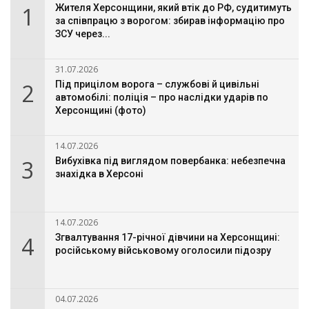
1
Жителя Херсонщини, який втік до РФ, судитимуть
за співпрацю з ворогом: збирав інформацію про
ЗСУ через...
31.07.2026
2
Під прицілом ворога – службові й цивільні
автомобілі: поліція – про наслідки ударів по
Херсонщині (фото)
14.07.2026
3
Вибухівка під виглядом повербанка: небезпечна
знахідка в Херсоні
14.07.2026
4
Згвалтування 17-річної дівчини на Херсонщині:
російському військовому оголосили підозру
04.07.2026