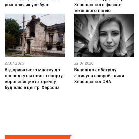
розповів, як усе було
Херсонського фізико-
технічного ліцею
27.07.2026
22.07.2026
Від приватного маєтку до
Внаслідок обстрілу
осередку шахового спорту:
загинула співробітниця
ворог знищив історичну
Херсонської ОВА
будівлю в центрі Херсона