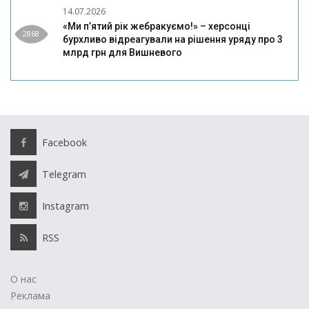
14.07.2026
«Ми п’ятий рік жебракуємо!» – херсонці
2868
бурхливо відреагували на рішення уряду про 3
млрд грн для Вишневого
Facebook
Telegram
Instagram
RSS
О нас
Реклама