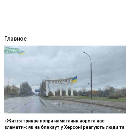
Главное
«Життя триває попри намагання ворога нас
зламати»: як на блекаут у Херсоні реагують люди та