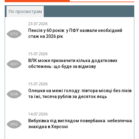
По просмотрам
(активная вкладка)
23.07.2026
Пенсія у 60 років: у ПФУ назвали необхідний
3712
стаж на 2026 рік
15.07.2026
ВЛК може призначити кілька додаткових
3267
обстежень: що буде за відмову
15.07.2026
Олешки на межі голоду: півтора місяці без ліків
3228
та їжі, тисяча рублів за десяток яєць
14.07.2026
Вибухівка під виглядом повербанка: небезпечна
2902
знахідка в Херсоні