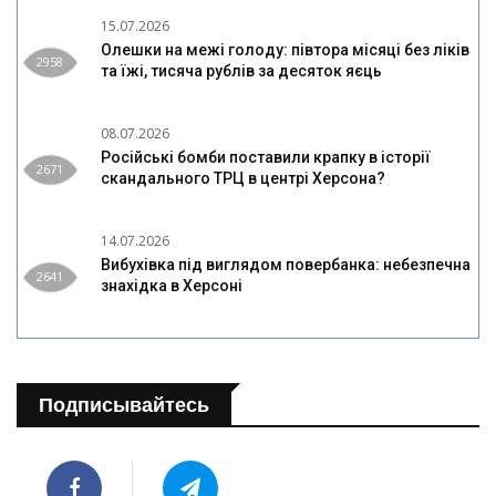
15.07.2026
Олешки на межі голоду: півтора місяці без ліків
2958
та їжі, тисяча рублів за десяток яєць
08.07.2026
Російські бомби поставили крапку в історії
2671
скандального ТРЦ в центрі Херсона?
14.07.2026
Вибухівка під виглядом повербанка: небезпечна
2641
знахідка в Херсоні
Подписывайтесь