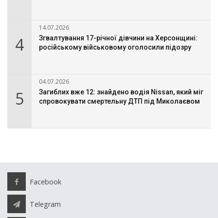
14.07.2026
4
Згвалтування 17-річної дівчини на Херсонщині:
російському військовому оголосили підозру
04.07.2026
5
Загиблих вже 12: знайдено водія Nissan, який міг
спровокувати смертельну ДТП під Миколаєвом
Facebook
Telegram