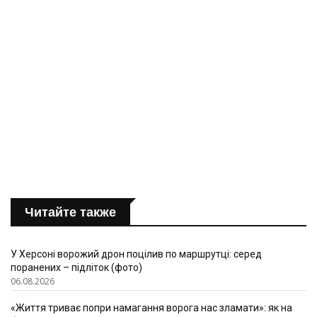
Читайте также
У Херсоні ворожий дрон поцілив по маршрутці: серед
поранених – підліток (фото)
06.08.2026
«Життя триває попри намагання ворога нас зламати»: як на