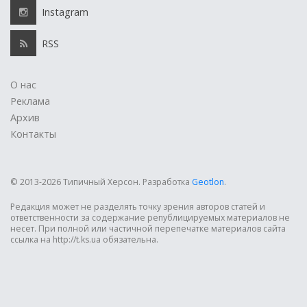
Instagram
RSS
О нас
Реклама
Архив
Контакты
© 2013-2026 Типичный Херсон.
Разработка
Geotlon
.
Редакция может не разделять точку зрения авторов статей и
ответственности за содержание републицируемых материалов не
несет. При полной или частичной перепечатке материалов сайта
ссылка на http://t.ks.ua обязательна.