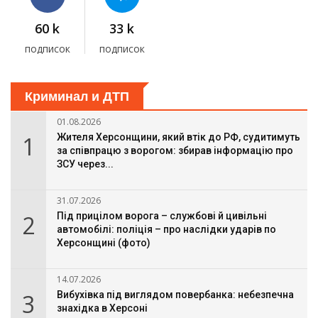
60 k
33 k
подписок
подписок
Криминал и ДТП
01.08.2026
1
Жителя Херсонщини, який втік до РФ, судитимуть
за співпрацю з ворогом: збирав інформацію про
ЗСУ через...
31.07.2026
2
Під прицілом ворога – службові й цивільні
автомобілі: поліція – про наслідки ударів по
Херсонщині (фото)
14.07.2026
3
Вибухівка під виглядом повербанка: небезпечна
знахідка в Херсоні