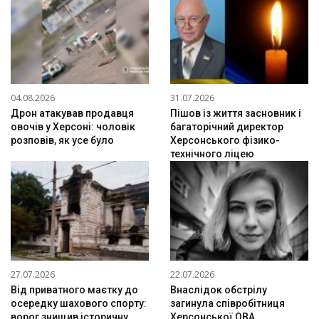
04.08.2026
31.07.2026
Дрон атакував продавця
Пішов із життя засновник і
овочів у Херсоні: чоловік
багаторічний директор
розповів, як усе було
Херсонського фізико-
технічного ліцею
27.07.2026
22.07.2026
Від приватного маєтку до
Внаслідок обстрілу
осередку шахового спорту:
загинула співробітниця
ворог знищив історичну
Херсонської ОВА