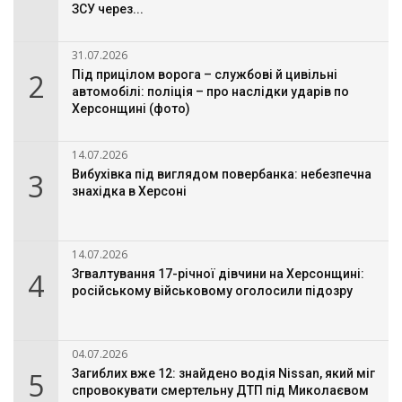
ЗСУ через...
31.07.2026
2
Під прицілом ворога – службові й цивільні
автомобілі: поліція – про наслідки ударів по
Херсонщині (фото)
14.07.2026
3
Вибухівка під виглядом повербанка: небезпечна
знахідка в Херсоні
14.07.2026
4
Згвалтування 17-річної дівчини на Херсонщині:
російському військовому оголосили підозру
04.07.2026
5
Загиблих вже 12: знайдено водія Nissan, який міг
спровокувати смертельну ДТП під Миколаєвом