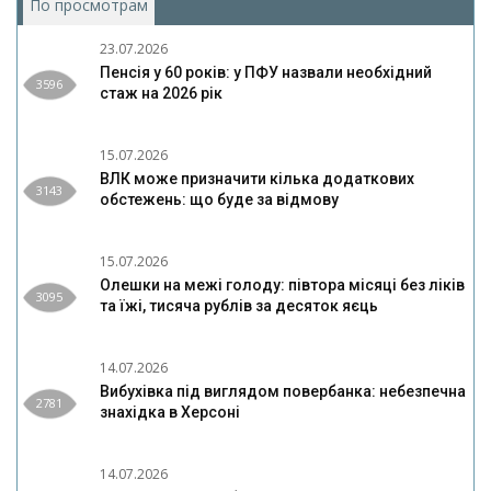
По просмотрам
(активная вкладка)
23.07.2026
Пенсія у 60 років: у ПФУ назвали необхідний
3596
стаж на 2026 рік
15.07.2026
ВЛК може призначити кілька додаткових
3143
обстежень: що буде за відмову
15.07.2026
Олешки на межі голоду: півтора місяці без ліків
3095
та їжі, тисяча рублів за десяток яєць
14.07.2026
Вибухівка під виглядом повербанка: небезпечна
2781
знахідка в Херсоні
14.07.2026