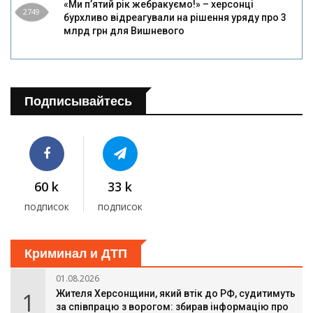
«Ми п’ятий рік жебракуємо!» – херсонці
2749
бурхливо відреагували на рішення уряду про 3
млрд грн для Вишневого
Подписывайтесь
60 k
33 k
подписок
подписок
Криминал и ДТП
01.08.2026
1
Жителя Херсонщини, який втік до РФ, судитимуть
за співпрацю з ворогом: збирав інформацію про