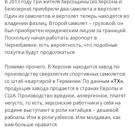
В 2013 году три жителя Херсощины (из Херсона и
Белозерки) приобрели два самолета и вертолет.
Один из самолетов и вертолет теперь находятся во
владении физлиц. Второй самолет – грузовой, он
был приобретен юридическим лицом за границей.
Поскольку начал работать аэропорт в
Чернобаевке, есть вероятность, что подобные
покупки будут продолжаться.
Помимо прочего, В Херсоне находится завод по
производству сверхлегких спортивных самолетов
со штаб-квартирой в Германии. По данным
«ТХ»
,
продукция завода продается в странах Европы и
США. Производство вредное, аллергенное, платят
негусто, то есть, херсонские работники у себя на
родине выступают в роли китайцев – дешевой
рабсилы. Или в роли узбеков. Или молдаван, как
вам больше нравится.