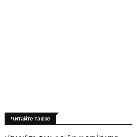
Читайте также
«Шлях до Криму лежить через Херсонщину»: Портников