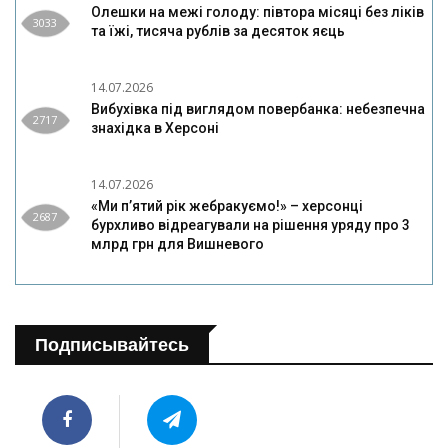
Олешки на межі голоду: півтора місяці без ліків
3033
та їжі, тисяча рублів за десяток яєць
14.07.2026
Вибухівка під виглядом повербанка: небезпечна
2717
знахідка в Херсоні
14.07.2026
«Ми п’ятий рік жебракуємо!» – херсонці
2687
бурхливо відреагували на рішення уряду про 3
млрд грн для Вишневого
Подписывайтесь