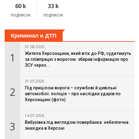
60 k
33 k
подписок
подписок
Криминал и ДТП
01.08.2026
1
Жителя Херсонщини, який втік до РФ, судитимуть
за співпрацю з ворогом: збирав інформацію про
ЗСУ через...
31.07.2026
2
Під прицілом ворога – службові й цивільні
автомобілі: поліція – про наслідки ударів по
Херсонщині (фото)
14.07.2026
3
Вибухівка під виглядом повербанка: небезпечна
знахідка в Херсоні