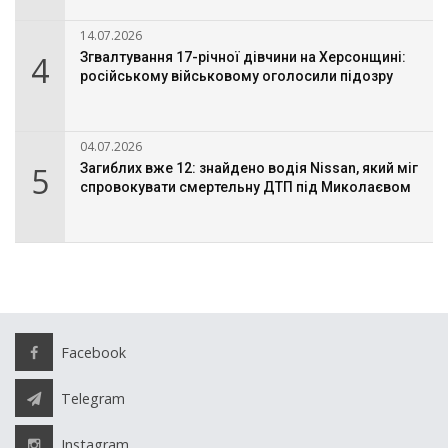
14.07.2026
4
Згвалтування 17-річної дівчини на Херсонщині:
російському військовому оголосили підозру
04.07.2026
5
Загиблих вже 12: знайдено водія Nissan, який міг
спровокувати смертельну ДТП під Миколаєвом
Facebook
Telegram
Instagram