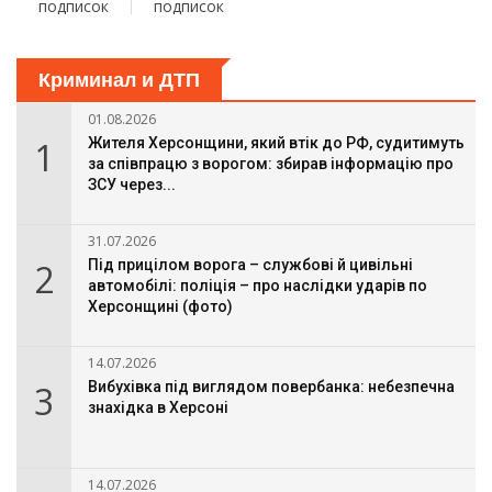
подписок
подписок
Криминал и ДТП
01.08.2026
1
Жителя Херсонщини, який втік до РФ, судитимуть
за співпрацю з ворогом: збирав інформацію про
ЗСУ через...
31.07.2026
2
Під прицілом ворога – службові й цивільні
автомобілі: поліція – про наслідки ударів по
Херсонщині (фото)
14.07.2026
3
Вибухівка під виглядом повербанка: небезпечна
знахідка в Херсоні
14.07.2026