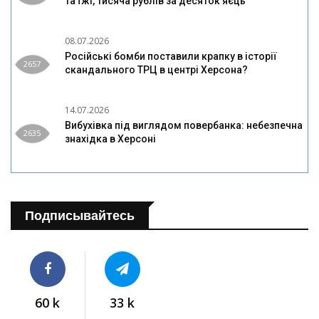
та їжі, тисяча рублів за десяток яєць
08.07.2026
Російські бомби поставили крапку в історії
2657
скандального ТРЦ в центрі Херсона?
14.07.2026
Вибухівка під виглядом повербанка: небезпечна
2635
знахідка в Херсоні
Подписывайтесь
60 k
33 k