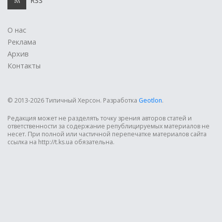
RSS
О нас
Реклама
Архив
Контакты
© 2013-2026 Типичный Херсон.
Разработка
Geotlon
.
Редакция может не разделять точку зрения авторов статей и
ответственности за содержание републицируемых материалов не
несет. При полной или частичной перепечатке материалов сайта
ссылка на http://t.ks.ua обязательна.