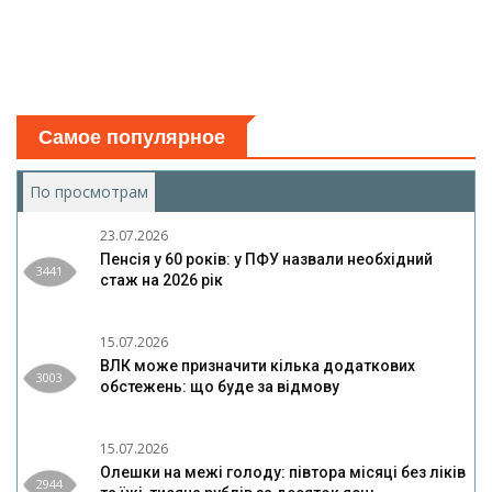
Самое популярное
По просмотрам
(активная вкладка)
23.07.2026
Пенсія у 60 років: у ПФУ назвали необхідний
3441
стаж на 2026 рік
15.07.2026
ВЛК може призначити кілька додаткових
3003
обстежень: що буде за відмову
15.07.2026
Олешки на межі голоду: півтора місяці без ліків
2944