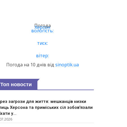
Погода
Херсон
вологість:
тиск:
вітер:
Погода на 10 днів від
sinoptik.ua
Топ новости
рез загрози для життя: мешканців низки
лиць Херсона та приміських сіл зобов'язали
їхати у...
07.2026