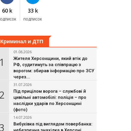
60 k
33 k
подписок
подписок
Криминал и ДТП
01.08.2026
1
Жителя Херсонщини, який втік до
РФ, судитимуть за співпрацю з
ворогом: збирав інформацію про ЗСУ
через...
31.07.2026
2
Під прицілом ворога – службові й
цивільні автомобілі: поліція – про
наслідки ударів по Херсонщині
(фото)
14.07.2026
3
Вибухівка під виглядом повербанка:
небезпечна знахідка в Херсоні