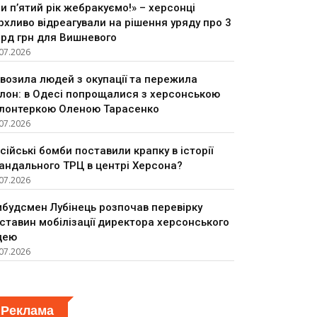
и п’ятий рік жебракуємо!» – херсонці
рхливо відреагували на рішення уряду про 3
рд грн для Вишневого
07.2026
возила людей з окупації та пережила
лон: в Одесі попрощалися з херсонською
лонтеркою Оленою Тарасенко
07.2026
сійські бомби поставили крапку в історії
андального ТРЦ в центрі Херсона?
07.2026
будсмен Лубінець розпочав перевірку
ставин мобілізації директора херсонського
цею
07.2026
Реклама