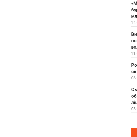
«М
бу
мл
14.
Ви
по
во
11.
Ро
ск
08.
Ом
об
лі
08.