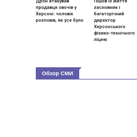
Дрон атакував
Пішов із життя
продавця овочів у
засновник і
Херсоні: чоловік
багаторічний
розповів, як усе було
директор
Херсонського
фізико-технічного
ліцею
Обзор СМИ