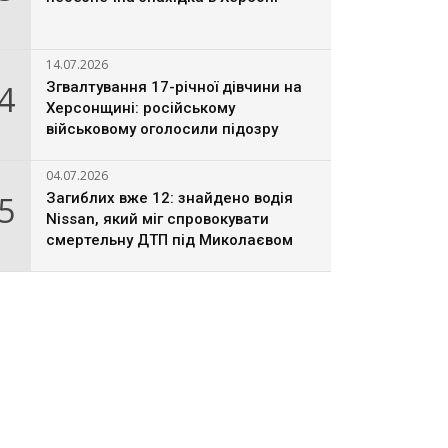
14.07.2026
4
Згвалтування 17-річної дівчини на
Херсонщині: російському
військовому оголосили підозру
04.07.2026
5
Загиблих вже 12: знайдено водія
Nissan, який міг спровокувати
смертельну ДТП під Миколаєвом