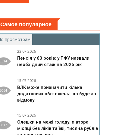
Самое популярное
По просмотрам
(активная вкладка)
23.07.2026
Пенсія у 60 років: у ПФУ назвали
3514
необхідний стаж на 2026 рік
15.07.2026
ВЛК може призначити кілька
3064
додаткових обстежень: що буде за
відмову
15.07.2026
Олешки на межі голоду: півтора
3017
місяці без ліків та їжі, тисяча рублів
за десяток яєць