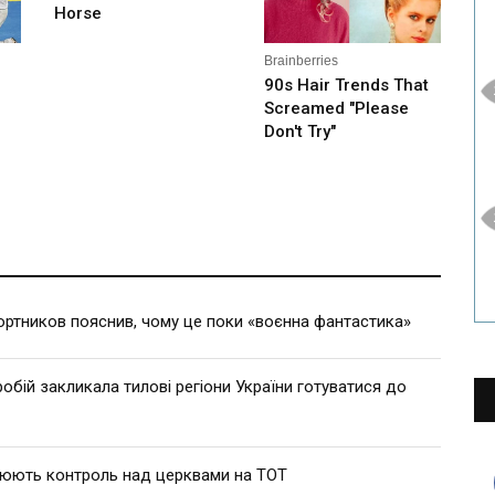
ртников пояснив, чому це поки «воєнна фантастика»
робій закликала тилові регіони України готуватися до
люють контроль над церквами на ТОТ