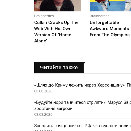
Читайте также
«Шлях до Криму лежить через Херсонщину»: По
08.08.2026
«Будуйте нори та вчитеся стріляти»: Маруся Зві
зростання загрози
08.08.2026
Завозять священників з РФ: як окупанти поси