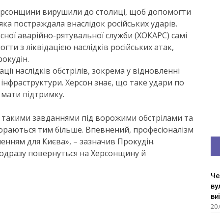
Херсонщини вирушили до столиці, щоб допомогти
яка постраждала внаслідок російських ударів.
сної аварійно-рятувальної служби (ХОКАРС) самі
гти з ліквідацією наслідків російських атак,
окудін.
ії наслідків обстрілів, зокрема у відновленні
 інфраструктури. Херсон знає, що таке удари по
 мати підтримку.
з такими завданнями під ворожими обстрілами та
пораються тим більше. Впевнений, професіоналізм
ленням для Києва», – зазначив Прокудін.
 одразу повернуться на Херсонщину й
Че
ву
ви
20.