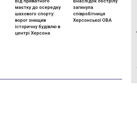
Від приватного
Внаслідок обстрілу
маєтку до осередку
загинула
шахового спорту:
співробітниця
ворог знищив
Херсонської ОВА
історичну будівлю в
центрі Херсона