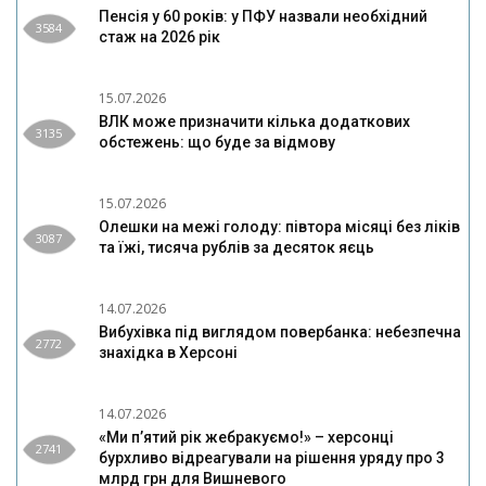
Пенсія у 60 років: у ПФУ назвали необхідний
3584
стаж на 2026 рік
15.07.2026
ВЛК може призначити кілька додаткових
3135
обстежень: що буде за відмову
15.07.2026
Олешки на межі голоду: півтора місяці без ліків
3087
та їжі, тисяча рублів за десяток яєць
14.07.2026
Вибухівка під виглядом повербанка: небезпечна
2772
знахідка в Херсоні
14.07.2026
«Ми п’ятий рік жебракуємо!» – херсонці
2741
бурхливо відреагували на рішення уряду про 3
млрд грн для Вишневого