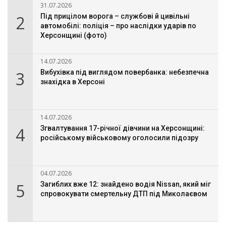
31.07.2026
2
Під прицілом ворога – службові й цивільні
автомобілі: поліція – про наслідки ударів по
Херсонщині (фото)
14.07.2026
3
Вибухівка під виглядом повербанка: небезпечна
знахідка в Херсоні
14.07.2026
4
Згвалтування 17-річної дівчини на Херсонщині:
російському військовому оголосили підозру
04.07.2026
5
Загиблих вже 12: знайдено водія Nissan, який міг
спровокувати смертельну ДТП під Миколаєвом