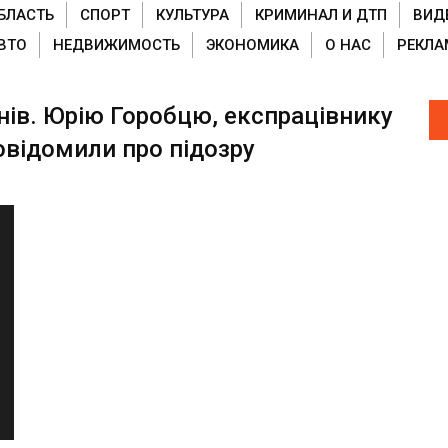
БЛАСТЬ
СПОРТ
КУЛЬТУРА
КРИМИНАЛ И ДТП
ВИД
ВТО
НЕДВИЖИМОСТЬ
ЭКОНОМИКА
О НАС
РЕКЛА
знів. Юрію Горобцю, експрацівнику
овідомили про підозру