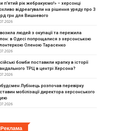
и п’ятий рік жебракуємо!» – херсонці
рхливо відреагували на рішення уряду про 3
рд грн для Вишневого
07.2026
возила людей з окупації та пережила
лон: в Одесі попрощалися з херсонською
лонтеркою Оленою Тарасенко
07.2026
сійські бомби поставили крапку в історії
андального ТРЦ в центрі Херсона?
07.2026
будсмен Лубінець розпочав перевірку
ставин мобілізації директора херсонського
цею
07.2026
Реклама