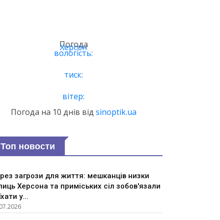
Погода
Херсон
вологість:
тиск:
вітер:
Погода на 10 днів від
sinoptik.ua
Топ новости
рез загрози для життя: мешканців низки
лиць Херсона та приміських сіл зобов'язали
їхати у...
07.2026