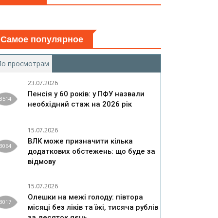
Самое популярное
По просмотрам
(активная вкладка)
23.07.2026
Пенсія у 60 років: у ПФУ назвали
3514
необхідний стаж на 2026 рік
15.07.2026
ВЛК може призначити кілька
3064
додаткових обстежень: що буде за
відмову
15.07.2026
Олешки на межі голоду: півтора
3017
місяці без ліків та їжі, тисяча рублів
за десяток яєць