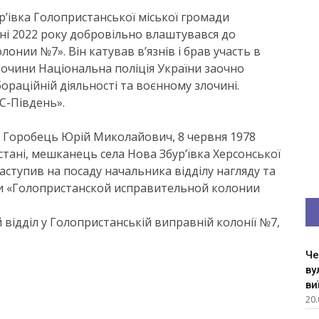
рʼівка Голопристанської міської громади
і 2022 року добровільно влаштувався до
онии №7». Він катував вʼязнів і брав участь в
 злочини Національна поліція України заочно
раційній діяльності та воєнному злочині.
С-Південь».
що Горобець Юрій Миколайович, 8 червня 1978
тані, мешканець села Нова Збурʼївка Херсонської
заступив на посаду начальника відділу нагляду та
и «Голопристанской исправительной колонии
відділ у Голопристанській виправній колонії №7,
Че
ву
ви
20.