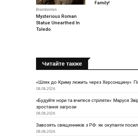
Читайте также
«Шлях до Криму лежить через Херсонщину»: По
08.08.2026
«Будуйте нори та вчитеся стріляти»: Маруся Зві
зростання загрози
08.08.2026
Завозять священників з РФ: як окупанти поси
08.08.2026