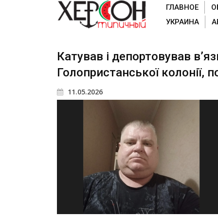
ГЛАВНОЕ
О
УКРАИНА
А
Катував і депортовував вʼя
Голопристанської колонії, п
11.05.2026