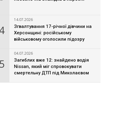
14.07.2026
4
Згвалтування 17-річної дівчини на
Херсонщині: російському
військовому оголосили підозру
04.07.2026
5
Загиблих вже 12: знайдено водія
Nissan, який міг спровокувати
смертельну ДТП під Миколаєвом