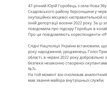
47-річний Юрій Горобець з села Нова Збу
Скадовського району Херсонщини у червн
окупаційної місцевої «исправительной кол
їхній депортації восени 2022 року. За ці
повідомила про підозру Горобцю в колабо
Про це повідомляють кореспонденти «ІР
Слідчі Нацполіції України встановили, 
року народження, уродженець Голої Прис
області, в червні 2022 року добровільно 
безпеки незаконно створеної окупантам
№7».
На той момент він очолював аналогічний 
мав звання майора внутрішньої служби.