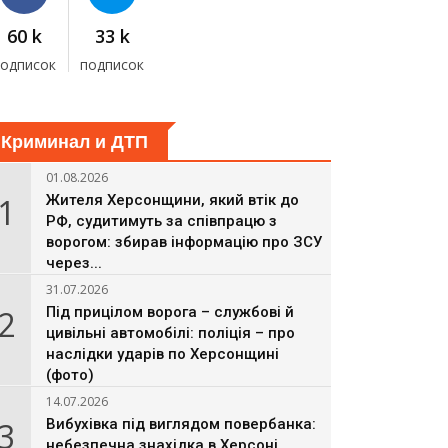
60 k
33 k
подписок
подписок
Криминал и ДТП
01.08.2026
1
Жителя Херсонщини, який втік до
РФ, судитимуть за співпрацю з
ворогом: збирав інформацію про ЗСУ
через...
31.07.2026
2
Під прицілом ворога – службові й
цивільні автомобілі: поліція – про
наслідки ударів по Херсонщині
(фото)
14.07.2026
3
Вибухівка під виглядом повербанка:
небезпечна знахідка в Херсоні