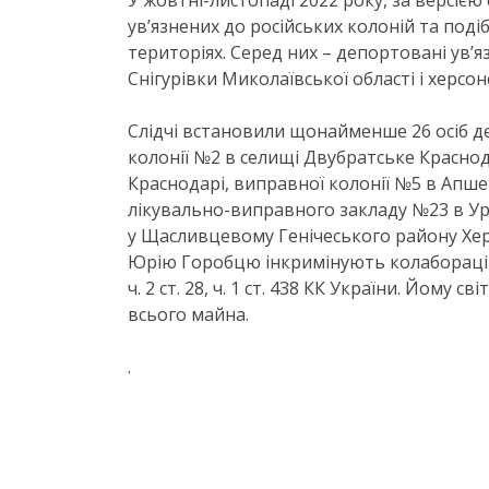
У жовтні-листопаді 2022 року, за версією
увʼязнених до російських колоній та под
територіях. Серед них – депортовані увʼя
Снігурівки Миколаївської області і херсо
Слідчі встановили щонайменше 26 осіб д
колонії №2 в селищі Двубратське Красно
Краснодарі, виправної колонії №5 в Апше
лікувально-виправного закладу №23 в Ур
у Щасливцевому Генічеського району Хе
Юрію Горобцю інкримінують колабораційну 
ч. 2 ст. 28, ч. 1 ст. 438 КК України. Йому 
всього майна.
.