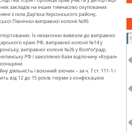
 слідства, Юрій Горобець брав участь у депортації
ібних закладів на інших тимчасово окупованих
знені з села Дарʼвка Херсонського району,
нської Північної виправної колонії №90.
епортованих. Їх незаконно вивезли до виправної
дарського краю РФ, виправної колонії №14 у
ронську, виправної колонії №26 у Волґоґраді,
юпинську РФ і захопленої бази відпочину «Корал»
рсонщини.
діяльність і воєнний злочин – за ч. 7 ст. 111-1 і
світить від 12 до 15 років тюрми з конфіскацією