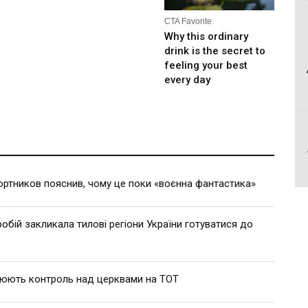
ртников пояснив, чому це поки «воєнна фантастика»
робій закликала тилові регіони України готуватися до
люють контроль над церквами на ТОТ