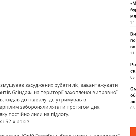
«М
бу
мл
14.
Ви
по
во
11.
Ро
ск
08.
 змушував засуджених рубати ліс, завантажувати
Ом
антів бліндажі на території захопленої виправної
об
в, кидав до підвалу, де утримував в
лі
терпілим забороняли лягати протягом дня,
08.
ку постійно лили на підлогу.
 і 52-х років.