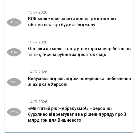
15.07.2026
ВЛК може призначити кілька додаткових
3185
обстежень: що буде за відмову
15.07.2026
Олешки на межі голоду: півтора місяці без ліків
3142
та їжі, тисяча рублів за десяток яєць
14.07.2026
Вибухівка під виглядом повербанка: небезпечна
2821
знахідка в Херсоні
14.07.2026
«Ми п’ятий рік жебракуємо!» – херсонці
2786
бурхливо відреагували на рішення уряду про 3
млрд грн для Вишневого