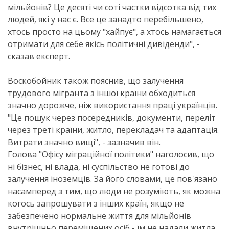
мільйонів? Це десяті чи соті частки відсотка від тих
людей, які у нас є. Все це занадто перебільшено,
хтось просто на цьому "хайпує", а хтось намагається
отримати для себе якісь політичні дивіденди", -
сказав експерт.
Воскобойник також пояснив, що залучення
трудового мігранта з іншої країни обходиться
значно дорожче, ніж використання праці українців.
"Це пошук через посередників, документи, переліт
через треті країни, житло, перекладач та адаптація.
Витрати значно вищі", - зазначив він.
Голова "Офісу міграційної політики" наголосив, що
ні бізнес, ні влада, ні суспільство не готові до
залучення іноземців. За його словами, це пов'язано
насамперед з тим, що люди не розуміють, як можна
когось запрошувати з інших країн, якщо не
забезпечено нормальне життя для мільйонів
внутрішньо переміщених осіб - їм не надали житла,