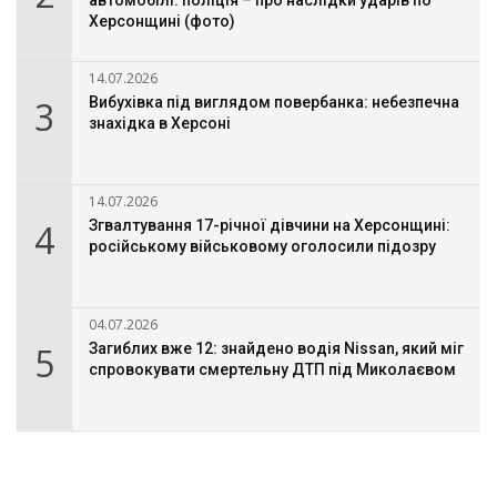
автомобілі: поліція – про наслідки ударів по
Херсонщині (фото)
14.07.2026
3
Вибухівка під виглядом повербанка: небезпечна
знахідка в Херсоні
14.07.2026
4
Згвалтування 17-річної дівчини на Херсонщині:
російському військовому оголосили підозру
04.07.2026
5
Загиблих вже 12: знайдено водія Nissan, який міг
спровокувати смертельну ДТП під Миколаєвом