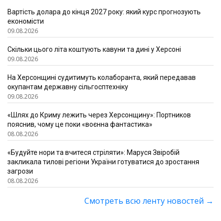
Вартість долара до кінця 2027 року: який курс прогнозують
економісти
09.08.2026
Скільки цього літа коштують кавуни та дині у Херсоні
09.08.2026
На Херсонщині судитимуть колаборанта, який передавав
окупантам державну сільгосптехніку
09.08.2026
«Шлях до Криму лежить через Херсонщину»: Портников
пояснив, чому це поки «воєнна фантастика»
08.08.2026
«Будуйте нори та вчитеся стріляти»: Маруся Звіробій
закликала тилові регіони України готуватися до зростання
загрози
08.08.2026
Смотреть всю ленту новостей
→