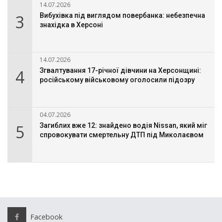
14.07.2026
3
Вибухівка під виглядом повербанка: небезпечна
знахідка в Херсоні
14.07.2026
4
Згвалтування 17-річної дівчини на Херсонщині:
російському військовому оголосили підозру
04.07.2026
5
Загиблих вже 12: знайдено водія Nissan, який міг
спровокувати смертельну ДТП під Миколаєвом
Facebook