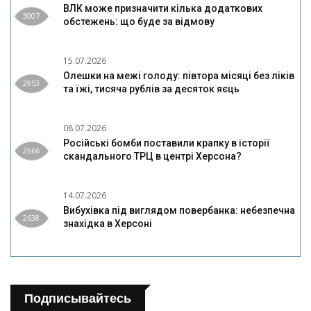
ВЛК може призначити кілька додаткових
3007
обстежень: що буде за відмову
15.07.2026
Олешки на межі голоду: півтора місяці без ліків
2953
та їжі, тисяча рублів за десяток яєць
08.07.2026
Російські бомби поставили крапку в історії
2666
скандального ТРЦ в центрі Херсона?
14.07.2026
Вибухівка під виглядом повербанка: небезпечна
2638
знахідка в Херсоні
Подписывайтесь