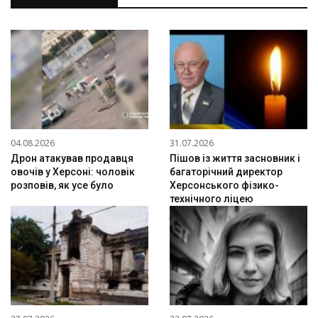
04.08.2026
31.07.2026
Дрон атакував продавця
Пішов із життя засновник і
овочів у Херсоні: чоловік
багаторічний директор
розповів, як усе було
Херсонського фізико-
технічного ліцею