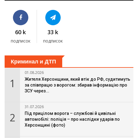
60 k
33 k
подписок
подписок
Криминал и ДТП
01.08.2026
1
Жителя Херсонщини, який втік до РФ, судитимуть
за співпрацю з ворогом: збирав інформацію про
ЗСУ через...
31.07.2026
2
Під прицілом ворога – службові й цивільні
автомобілі: поліція – про наслідки ударів по
Херсонщині (фото)