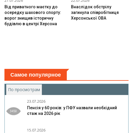
27.07.2026
22.07.2026
Від приватного маєтку до
Внаслідок обстрілу
осередку шахового спорту:
загинула співробітниця
ворог знищив історичну
Херсонської ОВА
будівлю в центрі Херсона
Самое популярное
По просмотрам
(активная вкладка)
23.07.2026
Пенсія у 60 років: у ПФУ назвали необхідний
3450
стаж на 2026 рік
15.07.2026