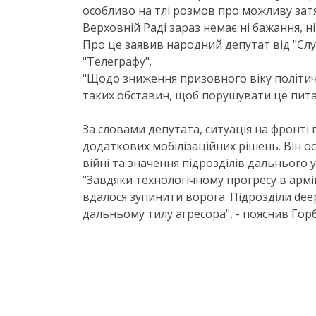
особливо на тлі розмов про можливу затя
Верховній Раді зараз немає ні бажання, н
Про це заявив народний депутат від "Слу
"Телеграфу".
"Щодо зниження призовного віку політично
таких обставин, щоб порушувати це питанн
За словами депутата, ситуація на фронті
додаткових мобілізаційних рішень. Він ос
війні та значення підрозділів дальнього у
"Завдяки технологічному прогресу в армі
вдалося зупинити ворога. Підрозділи dee
дальньому тилу агресора", - пояснив Гор