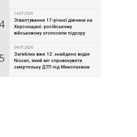
14.07.2026
4
Згвалтування 17-річної дівчини на
Херсонщині: російському
військовому оголосили підозру
04.07.2026
5
Загиблих вже 12: знайдено водія
Nissan, який міг спровокувати
смертельну ДТП під Миколаєвом