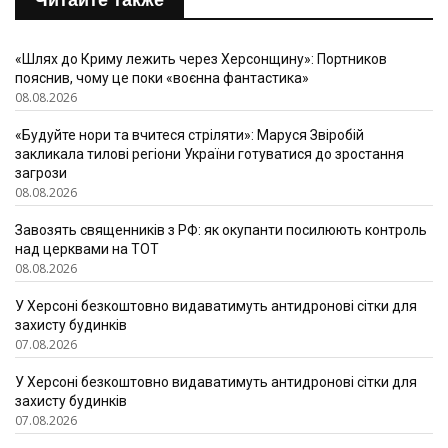
Читайте также
«Шлях до Криму лежить через Херсонщину»: Портников
пояснив, чому це поки «воєнна фантастика»
08.08.2026
«Будуйте нори та вчитеся стріляти»: Маруся Звіробій
закликала тилові регіони України готуватися до зростання
загрози
08.08.2026
Завозять священників з РФ: як окупанти посилюють контроль
над церквами на ТОТ
08.08.2026
У Херсоні безкоштовно видаватимуть антидронові сітки для
захисту будинків
07.08.2026
У Херсоні безкоштовно видаватимуть антидронові сітки для
захисту будинків
07.08.2026