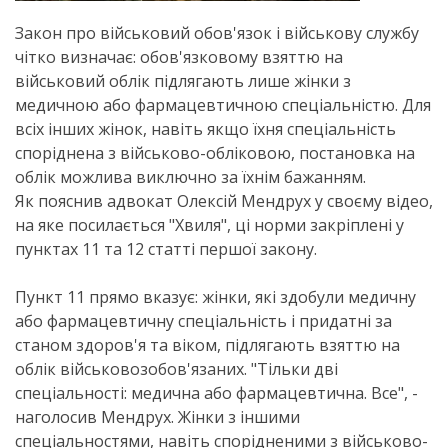
Закон про військовий обов'язок і військову службу
чітко визначає: обов'язковому взяттю на
військовий облік підлягають лише жінки з
медичною або фармацевтичною спеціальністю. Для
всіх інших жінок, навіть якщо їхня спеціальність
споріднена з військово-обліковою, постановка на
облік можлива виключно за їхнім бажанням.
Як пояснив адвокат Олексій Мендрух у своєму відео,
на яке посилається "Хвиля", ці норми закріплені у
пунктах 11 та 12 статті першої закону.
Пункт 11 прямо вказує: жінки, які здобули медичну
або фармацевтичну спеціальність і придатні за
станом здоров'я та віком, підлягають взяттю на
облік військовозобов'язаних. "Тільки дві
спеціальності: медична або фармацевтична. Все", -
наголосив Мендрух. Жінки з іншими
спеціальностями, навіть спорідненими з військово-