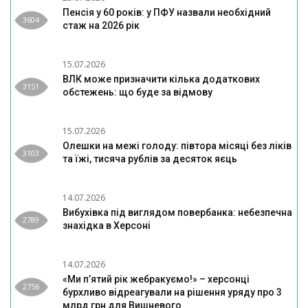
Пенсія у 60 років: у ПФУ назвали необхідний
3604
стаж на 2026 рік
15.07.2026
ВЛК може призначити кілька додаткових
3151
обстежень: що буде за відмову
15.07.2026
Олешки на межі голоду: півтора місяці без ліків
3103
та їжі, тисяча рублів за десяток яєць
14.07.2026
Вибухівка під виглядом повербанка: небезпечна
2789
знахідка в Херсоні
14.07.2026
«Ми п’ятий рік жебракуємо!» – херсонці
2756
бурхливо відреагували на рішення уряду про 3
млрд грн для Вишневого