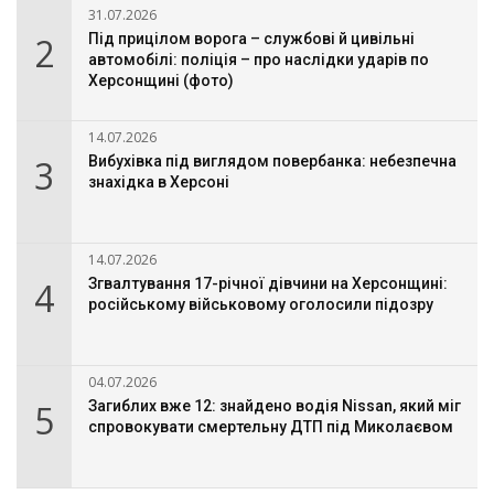
31.07.2026
2
Під прицілом ворога – службові й цивільні
автомобілі: поліція – про наслідки ударів по
Херсонщині (фото)
14.07.2026
3
Вибухівка під виглядом повербанка: небезпечна
знахідка в Херсоні
14.07.2026
4
Згвалтування 17-річної дівчини на Херсонщині:
російському військовому оголосили підозру
04.07.2026
5
Загиблих вже 12: знайдено водія Nissan, який міг
спровокувати смертельну ДТП під Миколаєвом