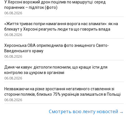
У Херсоні ворожий дрон поцілив по маршрутці: серед
поранених – підліток (фото)
06.08.2026
«Життя триває попри намагання ворога нас зламати»: як на
блекаут у Херсоні реагують люди та що говорить влада
06.08.2026
Херсонська ОВА оприлюднила фото знищеного Свято-
Введенського храму
06.08.2026
Диня чи кавун: дієтологи пояснили, що краще їсти для
контролю за цукром в організмі
06.08.2026
Незважаючи на різке зростання негативного ставлення зі
сторони поляків, близько 75% українців залишаться в Польщі
06.08.2026
Смотреть всю ленту новостей
→