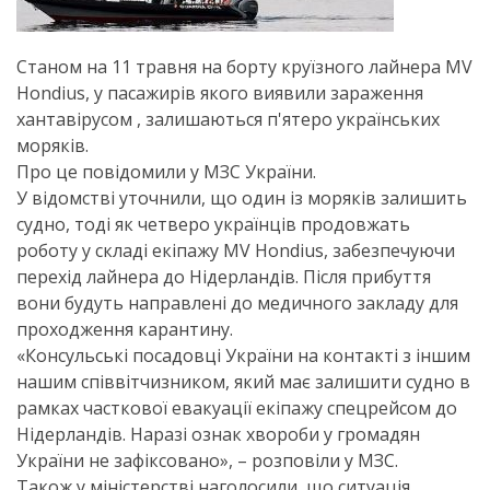
Станом на 11 травня на борту круїзного лайнера MV
Hondius, у пасажирів якого виявили зараження
хантавірусом , залишаються п'ятеро українських
моряків.
Про це повідомили у МЗС України.
У відомстві уточнили, що один із моряків залишить
судно, тоді як четверо українців продовжать
роботу у складі екіпажу MV Hondius, забезпечуючи
перехід лайнера до Нідерландів. Після прибуття
вони будуть направлені до медичного закладу для
проходження карантину.
«Консульські посадовці України на контакті з іншим
нашим співвітчизником, який має залишити судно в
рамках часткової евакуації екіпажу спецрейсом до
Нідерландів. Наразі ознак хвороби у громадян
України не зафіксовано», – розповіли у МЗС.
Також у міністерстві наголосили, що ситуація