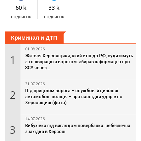
60 k
33 k
подписок
подписок
Криминал и ДТП
01.08.2026
1
Жителя Херсонщини, який втік до РФ, судитимуть
за співпрацю з ворогом: збирав інформацію про
ЗСУ через...
31.07.2026
2
Під прицілом ворога – службові й цивільні
автомобілі: поліція – про наслідки ударів по
Херсонщині (фото)
14.07.2026
3
Вибухівка під виглядом повербанка: небезпечна
знахідка в Херсоні