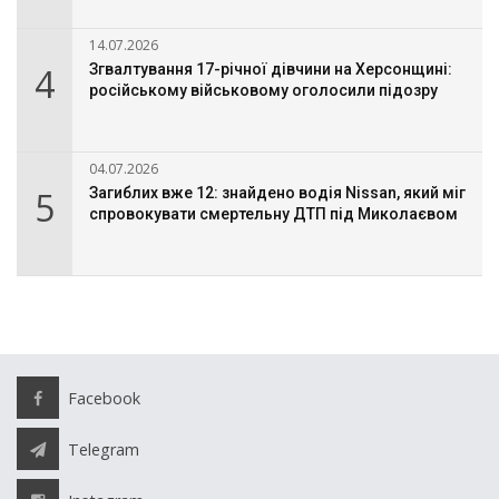
14.07.2026
4
Згвалтування 17-річної дівчини на Херсонщині:
російському військовому оголосили підозру
04.07.2026
5
Загиблих вже 12: знайдено водія Nissan, який міг
спровокувати смертельну ДТП під Миколаєвом
Facebook
Telegram