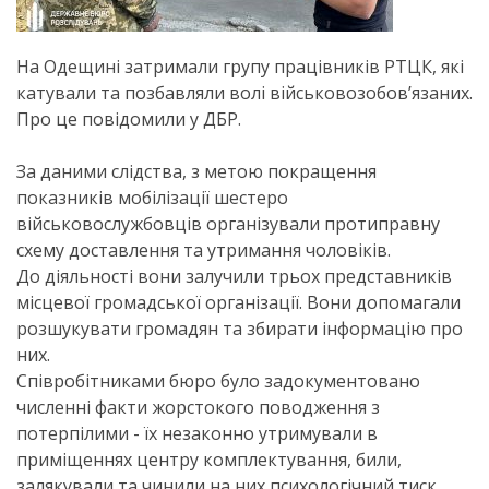
На Одещині затримали групу працівників РТЦК, які
катували та позбавляли волі військовозобов’язаних.
Про це повідомили у ДБР.
За даними слідства, з метою покращення
показників мобілізації шестеро
військовослужбовців організували протиправну
схему доставлення та утримання чоловіків.
До діяльності вони залучили трьох представників
місцевої громадської організації. Вони допомагали
розшукувати громадян та збирати інформацію про
них.
Співробітниками бюро було задокументовано
численні факти жорстокого поводження з
потерпілими - їх незаконно утримували в
приміщеннях центру комплектування, били,
залякували та чинили на них психологічний тиск.