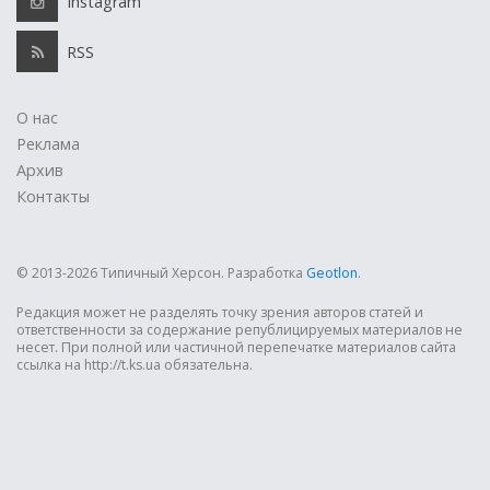
Instagram
RSS
О нас
Реклама
Архив
Контакты
© 2013-2026 Типичный Херсон.
Разработка
Geotlon
.
Редакция может не разделять точку зрения авторов статей и
ответственности за содержание републицируемых материалов не
несет. При полной или частичной перепечатке материалов сайта
ссылка на http://t.ks.ua обязательна.