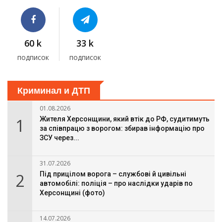
60 k
33 k
подписок
подписок
Криминал и ДТП
01.08.2026
1
Жителя Херсонщини, який втік до РФ, судитимуть
за співпрацю з ворогом: збирав інформацію про
ЗСУ через...
31.07.2026
2
Під прицілом ворога – службові й цивільні
автомобілі: поліція – про наслідки ударів по
Херсонщині (фото)
14.07.2026