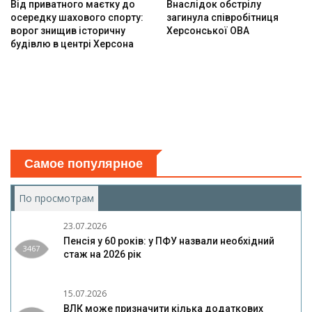
Від приватного маєтку до
Внаслідок обстрілу
осередку шахового спорту:
загинула співробітниця
ворог знищив історичну
Херсонської ОВА
будівлю в центрі Херсона
Самое популярное
По просмотрам
(активная вкладка)
23.07.2026
Пенсія у 60 років: у ПФУ назвали необхідний
3467
стаж на 2026 рік
15.07.2026
ВЛК може призначити кілька додаткових