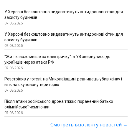
У Херсоні безкоштовно видаватимуть антидронові сітки для
захисту будинків
07.08.2026
У Херсоні безкоштовно видаватимуть антидронові сітки для
захисту будинків
07.08.2026
"Життя важливіше за електричку": в УЗ звернулися до
українців через атаки РФ
07.08.2026
Розстріляв у готелі: на Миколаївщині ревнивець убив жінку і
втік на окуповану територію
07.08.2026
Після атаки російського дрона тяжко поранений батько
олімпійської чемпіонки
07.08.2026
Смотреть всю ленту новостей
→