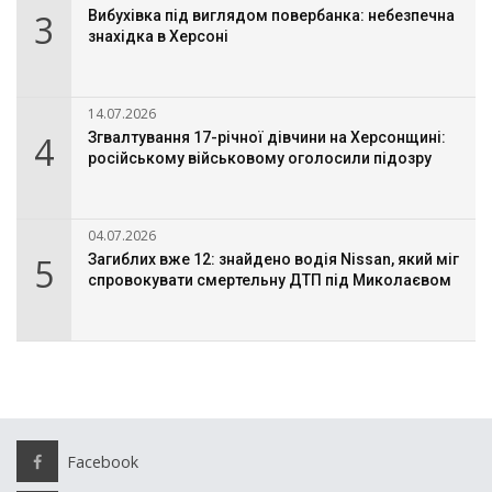
3
Вибухівка під виглядом повербанка: небезпечна
знахідка в Херсоні
14.07.2026
4
Згвалтування 17-річної дівчини на Херсонщині:
російському військовому оголосили підозру
04.07.2026
5
Загиблих вже 12: знайдено водія Nissan, який міг
спровокувати смертельну ДТП під Миколаєвом
Facebook