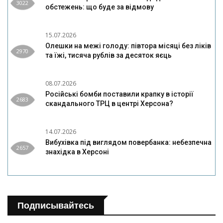
3022
обстежень: що буде за відмову
15.07.2026
Олешки на межі голоду: півтора місяці без ліків
2970
та їжі, тисяча рублів за десяток яєць
08.07.2026
Російські бомби поставили крапку в історії
2683
скандального ТРЦ в центрі Херсона?
14.07.2026
Вибухівка під виглядом повербанка: небезпечна
2657
знахідка в Херсоні
Подписывайтесь