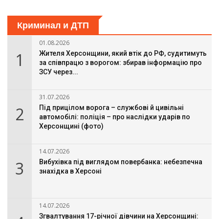
Криминал и ДТП
01.08.2026
1
Жителя Херсонщини, який втік до РФ, судитимуть
за співпрацю з ворогом: збирав інформацію про
ЗСУ через...
31.07.2026
2
Під прицілом ворога – службові й цивільні
автомобілі: поліція – про наслідки ударів по
Херсонщині (фото)
14.07.2026
3
Вибухівка під виглядом повербанка: небезпечна
знахідка в Херсоні
14.07.2026
Згвалтування 17-річної дівчини на Херсонщині: