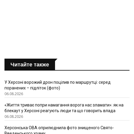
Читайте также
У Херсоні ворожий дрон поцілив по маршрутці: серед
поранених – підліток (фото)
06.08.2026
«Життя триває попри намагання ворога нас зламати»: як на
блекаут у Херсоні реагують люди та що говорить влада
06.08.2026
Херсонська ОВА оприлюднила фото знищеного Свято-
Введенського храму