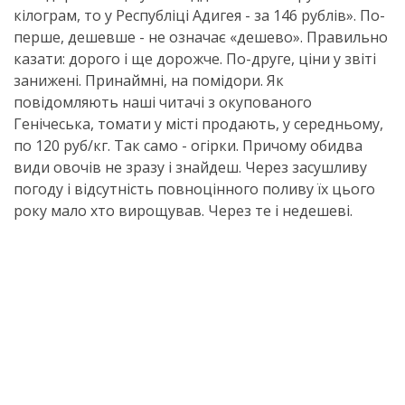
кілограм, то у Республіці Адигея - за 146 рублів». По-
перше, дешевше - не означає «дешево». Правильно
казати: дорого і ще дорожче. По-друге, ціни у звіті
занижені. Принаймні, на помідори. Як
повідомляють наші читачі з окупованого
Генічеська, томати у місті продають, у середньому,
по 120 руб/кг. Так само - огірки. Причому обидва
види овочів не зразу і знайдеш. Через засушливу
погоду і відсутність повноцінного поливу їх цього
року мало хто вирощував. Через те і недешеві.