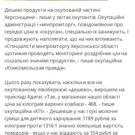
Дешеві продукти на окупованій частині
Херсонщини - лише у звітах окупантів. Окупаційні
адміністрації і «мінпромторг», повідомляючи про
середні ціни в «округах», спеціально їх занижують. І
продовжують наполягати, що на них впливають.
«Спеціалісти мінпромторгу Херсонської області
щотижня проводять моніторинг роздрібних цін на
соціально значимі продукти», - пише окупаційна
«Комсомольская правда».
Цього разу показувати, наскільки все на
окупованому лівобережжі «дешево», вирішили на
прикладі Адигеї. «Так, у магазинах нашої області
ціна за кілограм вареної ковбаси - 468, - пише
окупаційна «КП». - Дешевше у нас і сухі молочні
суміші для дитячого харчування: 1189 рублів за
кілограм проти 1316.1 значно лояльніше вартість
помідорів - якщо у нас віддають за 104 рублі за