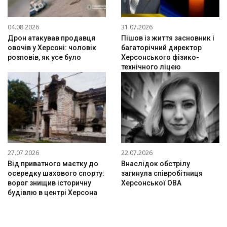
04.08.2026
31.07.2026
Дрон атакував продавця
Пішов із життя засновник і
овочів у Херсоні: чоловік
багаторічний директор
розповів, як усе було
Херсонського фізико-
технічного ліцею
27.07.2026
22.07.2026
Від приватного маєтку до
Внаслідок обстрілу
осередку шахового спорту:
загинула співробітниця
ворог знищив історичну
Херсонської ОВА
будівлю в центрі Херсона