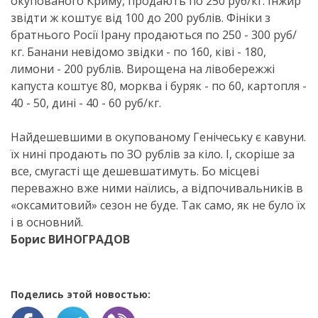
окупованого Криму, продають по 250 руб/кг. Інжир
звідти ж коштує від 100 до 200 рублів. Фініки з
братнього Росії Ірану продаються по 250 - 300 руб/
кг. Банани невідомо звідки - по 160, ківі - 180,
лимони - 200 рублів. Вирощена на лівобережжі
капуста коштує 80, морква і буряк - по 60, картопля -
40 - 50, дині - 40 - 60 руб/кг.
Найдешевшими в окупованому Генічеську є кавуни.
їх нині продають по ЗО рублів за кіло. І, скоріше за
все, смугасті ще дешевшатимуть. Бо місцеві
переважно вже ними наїлись, а відпочивальників в
«оксамитовий» сезон не буде. Так само, як не було їх
і в основний.
Борис ВИНОГРАДОВ
Поделись этой новостью: