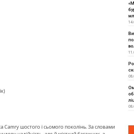
«М
бу
мл
14.
Ви
по
во
11.
Ро
ск
08.
Ом
ік)
об
лі
08.
a Camry шостого і сьомого поколінь. За словами