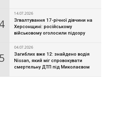
14.07.2026
4
Згвалтування 17-річної дівчини на
Херсонщині: російському
військовому оголосили підозру
04.07.2026
5
Загиблих вже 12: знайдено водія
Nissan, який міг спровокувати
смертельну ДТП під Миколаєвом