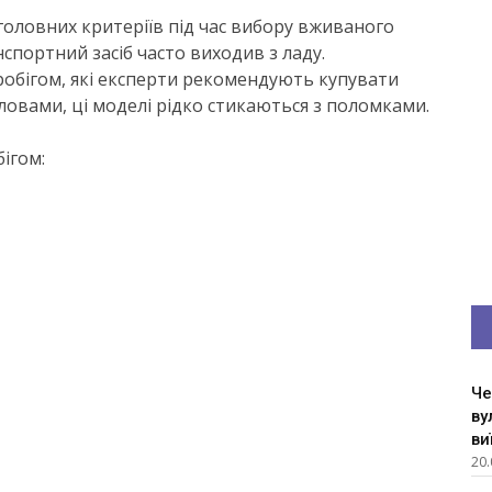
 головних критеріїв під час вибору вживаного
нспортний засіб часто виходив з ладу.
пробігом, які експерти рекомендують купувати
словами, ці моделі рідко стикаються з поломками.
бігом:
Че
ву
ви
20.