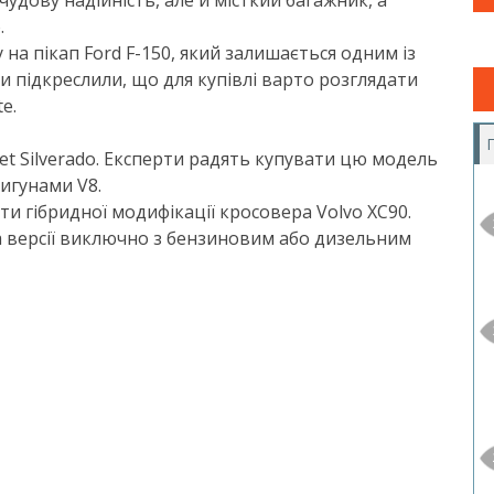
чудову надійність, але й місткий багажник, а
.
на пікап Ford F-150, який залишається одним із
 підкреслили, що для купівлі варто розглядати
e.
t Silverado. Експерти радять купувати цю модель
вигунами V8.
и гібридної модифікації кросовера Volvo XC90.
а версії виключно з бензиновим або дизельним