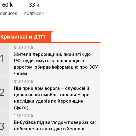
60 k
33 k
подписок
подписок
Криминал и ДТП
01.08.2026
1
Жителя Херсонщини, який втік до
РФ, судитимуть за співпрацю з
ворогом: збирав інформацію про ЗСУ
через...
31.07.2026
2
Під прицілом ворога – службові й
цивільні автомобілі: поліція – про
наслідки ударів по Херсонщині
(фото)
14.07.2026
3
Вибухівка під виглядом повербанка:
небезпечна знахідка в Херсоні