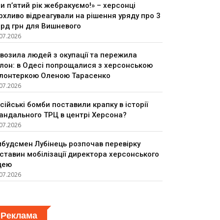
и п’ятий рік жебракуємо!» – херсонці
рхливо відреагували на рішення уряду про 3
рд грн для Вишневого
07.2026
возила людей з окупації та пережила
лон: в Одесі попрощалися з херсонською
лонтеркою Оленою Тарасенко
07.2026
сійські бомби поставили крапку в історії
андального ТРЦ в центрі Херсона?
07.2026
будсмен Лубінець розпочав перевірку
ставин мобілізації директора херсонського
цею
07.2026
Реклама