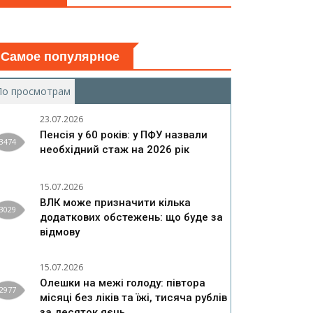
Самое популярное
По просмотрам
(активная вкладка)
23.07.2026
Пенсія у 60 років: у ПФУ назвали
3474
необхідний стаж на 2026 рік
15.07.2026
ВЛК може призначити кілька
3029
додаткових обстежень: що буде за
відмову
15.07.2026
Олешки на межі голоду: півтора
2977
місяці без ліків та їжі, тисяча рублів
за десяток яєць