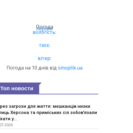
Погода
Херсон
вологість:
тиск:
вітер:
Погода на 10 днів від
sinoptik.ua
Топ новости
рез загрози для життя: мешканців низки
лиць Херсона та приміських сіл зобов'язали
їхати у...
07.2026