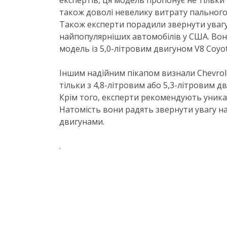
експертів, ця модель пропонує не тільки 
також доволі невелику витрату пального
Також експерти порадили звернути увагу 
найпопулярніших автомобілів у США. Вони
модель із 5,0-літровим двигуном V8 Coyot
Іншим надійним пікапом визнали Chevrole
тільки з 4,8-літровим або 5,3-літровим д
Крім того, експерти рекомендують уникат
Натомість вони радять звернути увагу н
двигунами.
.