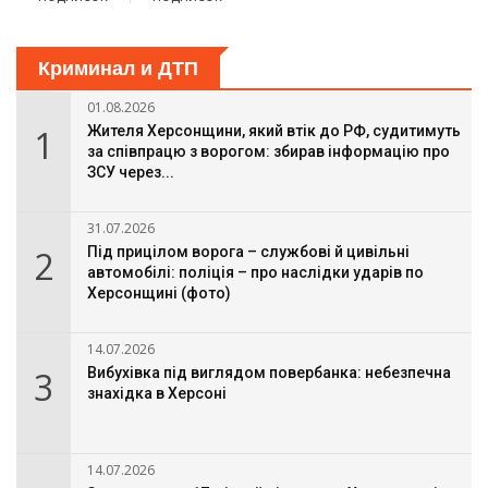
Криминал и ДТП
01.08.2026
1
Жителя Херсонщини, який втік до РФ, судитимуть
за співпрацю з ворогом: збирав інформацію про
ЗСУ через...
31.07.2026
2
Під прицілом ворога – службові й цивільні
автомобілі: поліція – про наслідки ударів по
Херсонщині (фото)
14.07.2026
3
Вибухівка під виглядом повербанка: небезпечна
знахідка в Херсоні
14.07.2026