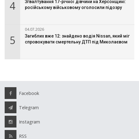
4
Згвалтування 17-річної дівчини на Херсонщині:
російському військовому оголосили підозру
04.07.2026
5
Загиблих вже 12: знайдено водія Nissan, який міг
спровокувати смертельну ДТП під Миколаєвом
Facebook
Telegram
Instagram
RSS