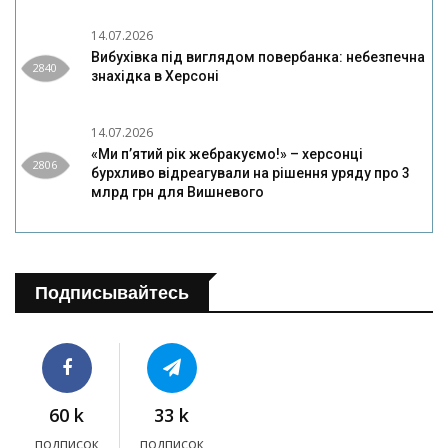
14.07.2026
Вибухівка під виглядом повербанка: небезпечна
2840
знахідка в Херсоні
14.07.2026
«Ми п’ятий рік жебракуємо!» – херсонці
2806
бурхливо відреагували на рішення уряду про 3
млрд грн для Вишневого
Подписывайтесь
60 k
33 k
подписок
подписок