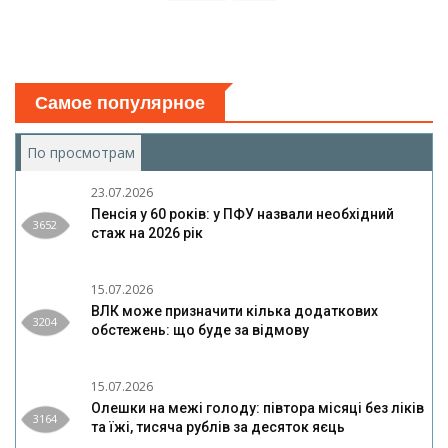
Самое популярное
По просмотрам
(активная вкладка)
23.07.2026
Пенсія у 60 років: у ПФУ назвали необхідний
3652
стаж на 2026 рік
15.07.2026
ВЛК може призначити кілька додаткових
3204
обстежень: що буде за відмову
15.07.2026
Олешки на межі голоду: півтора місяці без ліків
3164
та їжі, тисяча рублів за десяток яєць