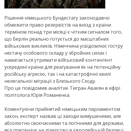
Рішення німецького Бундестагу законодавчо
обмежити право резервістів на виїзд з країни
терміном понад три місяці є чітким сигналом того,
що Берлін реально готується до масштабних
військових викликів. Німеччина усвідомлює гостру
нестачу особового складу у збройних силах і
намагається утримати військовий контингент
усередині країни для реагування як на потенційну
російську агресію, так і на катастрофічні хвилі
нелегальної міграції з Близького Сходу.
Про це повідомив аналітик Тигран Авакян в ефірі
політолога Юрія Романенка.
Коментуючи прийнятий німецьким парламентом
закон, експерт назвав ці заходи вимушеними, але
абсолютно своєчасними та логічними для держави,
яка претендує на лідерство в європейській безпеці.