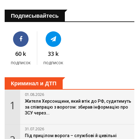
Подписывайтесь
60 k
33 k
подписок
подписок
Криминал и ДТП
01.08.2026
1
Жителя Херсонщини, який втік до РФ, судитимуть
за співпрацю з ворогом: збирав інформацію про
ЗСУ через...
31.07.2026
Під прицілом ворога – службові й цивільні