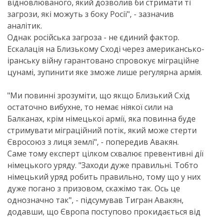
відновлюваного, який дозволив би стримати ті
загрози, які можуть з боку Росії", - зазначив
аналітик.
Однак російська загроза - не єдиний фактор.
Ескалація на Близькому Сході через американсько-
іранську війну гарантовано спровокує міграційне
цунамі, зупинити яке зможе лише регулярна армія.
"Ми повинні зрозуміти, що якщо Близький Схід
остаточно вибухне, то немає ніякої сили на
Балканах, крім німецької армії, яка повинна буде
стримувати міграційний потік, який може стерти
Євросоюз з лиця землі", - попередив Авакян.
Саме тому експерт цілком схвалює превентивні дії
німецького уряду. "Заходи дуже правильні. Тобто
німецький уряд робить правильно, тому що у них
дуже погано з призовом, скажімо так. Ось це
однозначно так", - підсумував Тигран Авакян,
додавши, що Європа поступово прокидається від