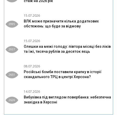
стаж на 2026 рік
15.07.2026
ВЛК може призначити кілька додаткових
2995
обстежень: що буде за відмову
15.07.2026
Олешки на межі голоду: півтора місяці без ліків
2937
та їжі, тисяча рублів за десяток яєць
08.07.2026
Російські бомби поставили крапку в історії
2651
скандального ТРЦ в центрі Херсона?
14.07.2026
Вибухівка під виглядом повербанка: небезпечна
2626
знахідка в Херсоні