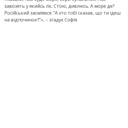
завозять у якийсь ліс. Стою, дивлюсь. А море де?
Російський засміявся: “А хто тобі сказав, що ти їдеш
на відпочинок?”», – згадує Софія.