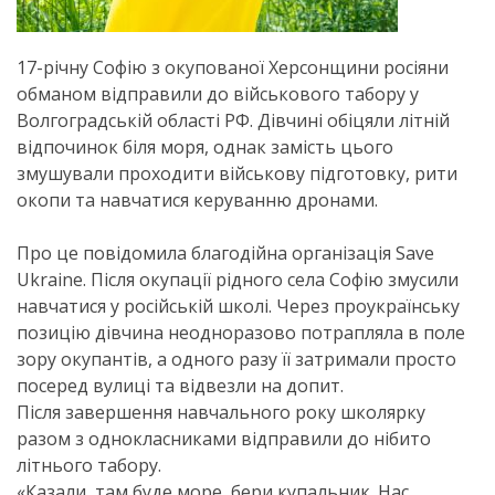
17-річну Софію з окупованої Херсонщини росіяни
обманом відправили до військового табору у
Волгоградській області РФ. Дівчині обіцяли літній
відпочинок біля моря, однак замість цього
змушували проходити військову підготовку, рити
окопи та навчатися керуванню дронами.
Про це повідомила благодійна організація Save
Ukraine. Після окупації рідного села Софію змусили
навчатися у російській школі. Через проукраїнську
позицію дівчина неодноразово потрапляла в поле
зору окупантів, а одного разу її затримали просто
посеред вулиці та відвезли на допит.
Після завершення навчального року школярку
разом з однокласниками відправили до нібито
літнього табору.
«Казали, там буде море, бери купальник. Нас