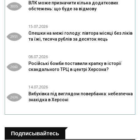
ВЛК може призначити кілька додаткових
3005
обстежень: що буде за відмову
15.07.2026
Олешки на межі голоду: півтора місяці без ліків
2951
та їжі, тисяча рублів за десяток яєць
08.07.2026
Російські бомби поставили крапку в історії
2660
скандального ТРЦ в центрі Херсона?
14.07.2026
Вибухівка під виглядом повербанка: небезпечна
2636
знахідка в Херсоні
Подписывайтесь