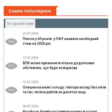
Самое популярное
По просмотрам
(активная вкладка)
23.07.2026
Пенсія у 60 років: у ПФУ назвали необхідний
3456
стаж на 2026 рік
15.07.2026
ВЛК може призначити кілька додаткових
3012
обстежень: що буде за відмову
15.07.2026
Олешки на межі голоду: півтора місяці без ліків
2960
та їжі, тисяча рублів за десяток яєць
08.07.2026
Російські бомби поставили крапку в історії