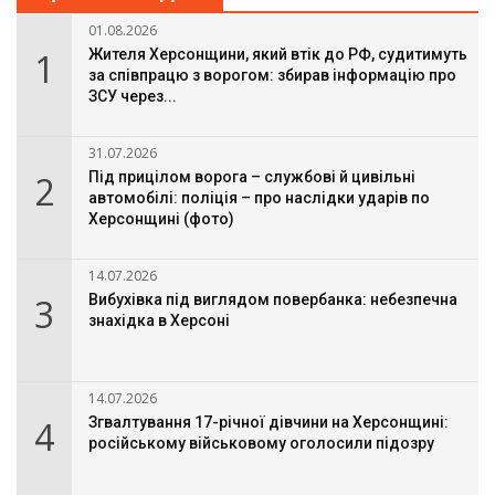
01.08.2026
1
Жителя Херсонщини, який втік до РФ, судитимуть
за співпрацю з ворогом: збирав інформацію про
ЗСУ через...
31.07.2026
2
Під прицілом ворога – службові й цивільні
автомобілі: поліція – про наслідки ударів по
Херсонщині (фото)
14.07.2026
3
Вибухівка під виглядом повербанка: небезпечна
знахідка в Херсоні
14.07.2026
4
Згвалтування 17-річної дівчини на Херсонщині:
російському військовому оголосили підозру