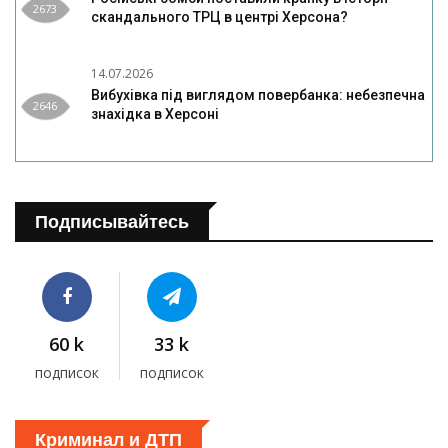
2673
скандального ТРЦ в центрі Херсона?
14.07.2026
Вибухівка під виглядом повербанка: небезпечна
2646
знахідка в Херсоні
Подписывайтесь
60 k
33 k
подписок
подписок
Криминал и ДТП