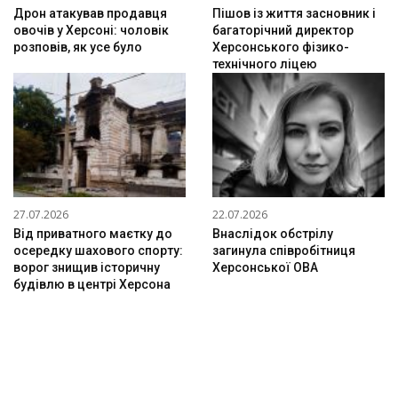
Дрон атакував продавця
Пішов із життя засновник і
овочів у Херсоні: чоловік
багаторічний директор
розповів, як усе було
Херсонського фізико-
технічного ліцею
27.07.2026
22.07.2026
Від приватного маєтку до
Внаслідок обстрілу
осередку шахового спорту:
загинула співробітниця
ворог знищив історичну
Херсонської ОВА
будівлю в центрі Херсона