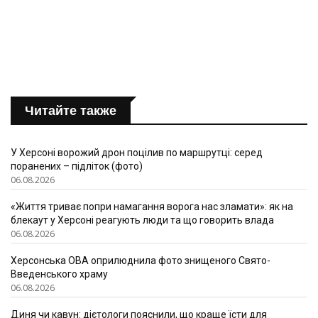
Читайте также
У Херсоні ворожий дрон поцілив по маршрутці: серед
поранених – підліток (фото)
06.08.2026
«Життя триває попри намагання ворога нас зламати»: як на
блекаут у Херсоні реагують люди та що говорить влада
06.08.2026
Херсонська ОВА оприлюднила фото знищеного Свято-
Введенського храму
06.08.2026
Диня чи кавун: дієтологи пояснили, що краще їсти для